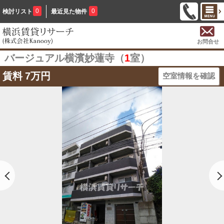
0
0
検討リスト
最近見た物件
お問合せ
バージュアル横濱妙蓮寺（
1
室）
賃料
7万円
空室情報を確認