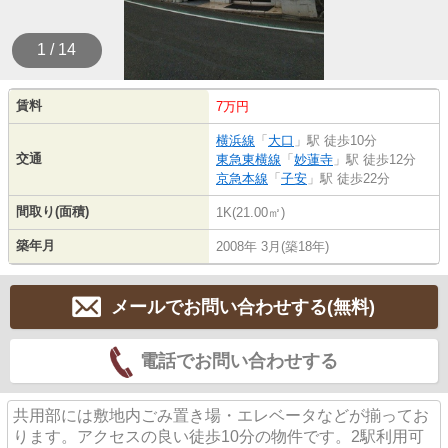
1 / 14
賃料
7万円
横浜線
「
大口
」駅 徒歩10分
交通
東急東横線
「
妙蓮寺
」駅 徒歩12分
京急本線
「
子安
」駅 徒歩22分
間取り(面積)
1K(21.00㎡)
築年月
2008年 3月(築18年)
メールでお問い合わせする(無料)
電話でお問い合わせする
共用部には敷地内ごみ置き場・エレベータなどが揃ってお
ります。アクセスの良い徒歩10分の物件です。2駅利用可