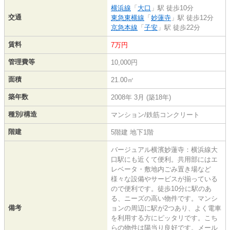
横浜線
「
大口
」駅 徒歩10分
交通
東急東横線
「
妙蓮寺
」駅 徒歩12分
京急本線
「
子安
」駅 徒歩22分
賃料
7万円
管理費等
10,000円
面積
21.00㎡
築年数
2008年 3月 (築18年)
種別/構造
マンション/鉄筋コンクリート
階建
5階建 地下1階
バージュアル横濱妙蓮寺：横浜線大
口駅にも近くて便利。共用部にはエ
レベータ・敷地内ごみ置き場など
様々な設備やサービスが揃っている
ので便利です。徒歩10分に駅のあ
る、ニーズの高い物件です。マンシ
備考
ョンの周辺に駅が2つあり、よく電車
を利用する方にピッタリです。こち
らの物件は陽当り良好です。メール