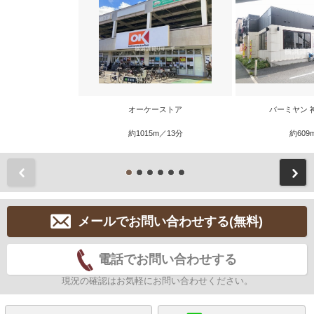
オーケーストア
バーミヤン 
約1015m／13分
約609
前
メールでお問い合わせする(無料)
電話でお問い合わせする
現況の確認はお気軽にお問い合わせください。