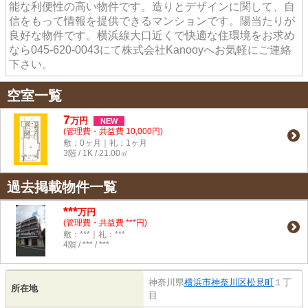
能な利便性の高い物件です。造りとデザインに関して、自
信をもって情報を提供できるマンションです。陽当たりが
良好な物件です。横浜線大口近くで快適な住環境をお求め
なら045-620-0043にて株式会社Kanooyへお気軽にご連絡
下さい。
空室一覧
7
万
円
NEW
(管理費・共益費 10,000円)
敷：0ヶ月｜礼：1ヶ月
3階 / 1K / 21.00㎡
過去掲載物件一覧
***
万円
(管理費・共益費 ***円)
敷：***｜礼：***
4階 / *** / ***
神奈川県
横浜市神奈川区
松見町
１丁
所在地
目