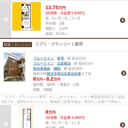
駅から徒歩14分のところにある...
13.75
万
円
(管理費・共益費 5,800円)
敷：0ヶ月｜礼：2ヶ月
所在階：1階
間取り：1LDK
面積：48.09㎡
リブリ・グランコート新羽
賃貸｜マンション
ブルーライン
「
新羽
」駅 徒歩10分
ブルーライン
「
北新横浜
」駅 徒歩21分
東急東横線
「
綱島
」駅 徒歩28分
神奈川県
横浜市港北区
新吉田東
８丁目
8
8.2
万円～
万円
築年数：築8年 ｜募集中：
2室
階数：3階建
「リブリ・グランコート新羽」のここがイチオシ。イオン横浜新吉田店まで徒歩
4分です。築8年のマンション。敷地内ごみ置き場は、毎日のごみ捨ての煩わしさ
を軽減します。株式会社Kanoo...
8
万
円
(管理費・共益費 4,000円)
敷：0ヶ月｜礼：1ヶ月
所在階：3階