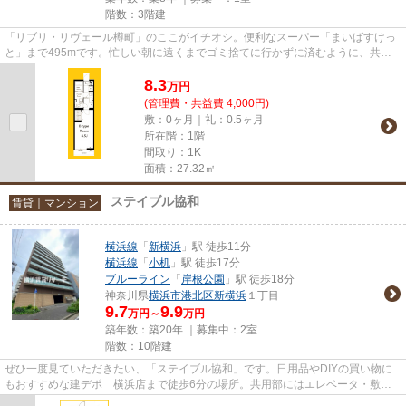
階数：3階建
「リブリ・リヴェール樽町」のここがイチオシ。便利なスーパー「まいばすけっ
と」まで495mです。忙しい朝に遠くまでゴミ捨てに行かずに済むように、共用
部にゴミ置き場が付いています...
8.3
万
円
(管理費・共益費 4,000円)
敷：0ヶ月｜礼：0.5ヶ月
所在階：1階
間取り：1K
面積：27.32㎡
ステイブル協和
賃貸｜マンション
横浜線
「
新横浜
」駅 徒歩11分
横浜線
「
小机
」駅 徒歩17分
ブルーライン
「
岸根公園
」駅 徒歩18分
神奈川県
横浜市港北区
新横浜
１丁目
9.7
9.9
万円～
万円
築年数：築20年 ｜募集中：
2室
階数：10階建
ぜひ一度見ていただきたい、「ステイブル協和」です。日用品やDIYの買い物に
もおすすめな建デポ 横浜店まで徒歩6分の場所。共用部にはエレベータ・敷地
内ごみ置き場などが揃っており...