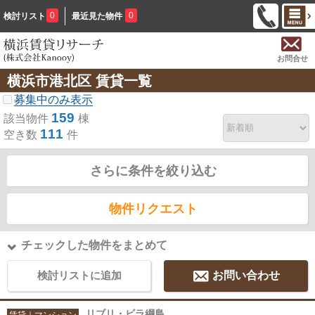
0
0
検討リスト
最近見た物件
お問合せ
横浜市港北区 賃貸一覧
募集中のみ表示
159
該当物件
棟
111
空き数
件
さらに条件を絞り込む
物件リクエスト
チェックした物件をまとめて
検討リストに追加
お問い合わせ
リブリ・ビラ綱島
賃貸｜マンション