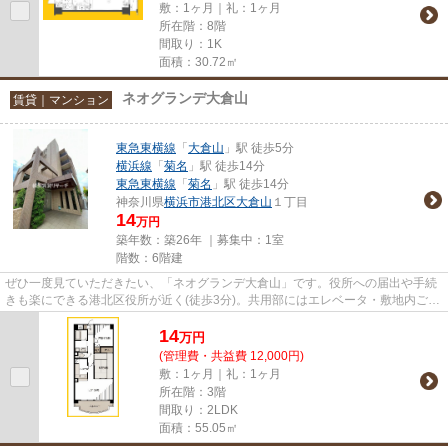
敷：1ヶ月｜礼：1ヶ月
所在階：8階
間取り：1K
面積：30.72㎡
ネオグランデ大倉山
賃貸｜マンション
東急東横線
「
大倉山
」駅 徒歩5分
横浜線
「
菊名
」駅 徒歩14分
東急東横線
「
菊名
」駅 徒歩14分
神奈川県
横浜市港北区
大倉山
１丁目
14
万円
築年数：築26年 ｜募集中：
1室
階数：6階建
ぜひ一度見ていただきたい、「ネオグランデ大倉山」です。役所への届出や手続
きも楽にできる港北区役所が近く(徒歩3分)。共用部にはエレベータ・敷地内ごみ
置き場など様々な設備やサー...
14
万
円
(管理費・共益費 12,000円)
敷：1ヶ月｜礼：1ヶ月
所在階：3階
間取り：2LDK
面積：55.05㎡