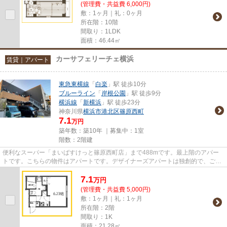
(管理費・共益費 6,000円)
敷：1ヶ月｜礼：0ヶ月
所在階：10階
間取り：1LDK
面積：46.44㎡
カーサフェリーチェ横浜
賃貸｜アパート
東急東横線
「
白楽
」駅 徒歩10分
ブルーライン
「
岸根公園
」駅 徒歩9分
横浜線
「
新横浜
」駅 徒歩23分
神奈川県
横浜市港北区
篠原西町
7.1
万円
築年数：築10年 ｜募集中：
1室
階数：2階建
便利なスーパー「まいばすけっと篠原西町店」まで488mです。最上階のアパー
トです。こちらの物件はアパートです。デザイナーズアパートは独創的で、ご好
評いただいています。東急東横...
7.1
万
円
(管理費・共益費 5,000円)
敷：1ヶ月｜礼：1ヶ月
所在階：2階
間取り：1K
面積：21.28㎡