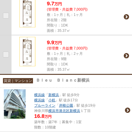
9.7
万
円
(管理費・共益費 7,000円)
敷：1ヶ月｜礼：1ヶ月
所在階：2階
間取り：1DK
面積：35.37㎡
9.9
万
円
(管理費・共益費 7,000円)
敷：1ヶ月｜礼：2ヶ月
所在階：9階
間取り：1DK
面積：35.37㎡
Ｂｌｅｕ Ｂｌａｎｃ新横浜
賃貸｜マンション
横浜線
「
新横浜
」駅 徒歩9分
横浜線
「
小机
」駅 徒歩17分
ブルーライン
「
岸根公園
」駅 徒歩19分
神奈川県
横浜市港北区
新横浜
１丁目
16.8
万円
築年数：築7年 ｜募集中：
1室
階数：10階建