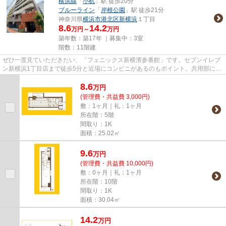
横浜線
「
小机
」駅 徒歩20分
ブルーライン
「
岸根公園
」駅 徒歩21分
神奈川県
横浜市港北区
新横浜
１丁目
8.6
14.2
万円～
万円
築年数：築17年 ｜募集中：
3室
階数：11階建
ぜひ一度見ていただきたい、「フェニックス新横濱参番館」です。セブンイレブ
ン新横浜1丁目店まで徒歩5分と近場にコンビニがあるのもポイント。共用部には
敷地内ごみ置き場・エレベー...
8.6
万
円
(管理費・共益費 3,000円)
敷：1ヶ月｜礼：1ヶ月
所在階：5階
間取り：1K
面積：25.02㎡
9.6
万
円
(管理費・共益費 10,000円)
敷：0ヶ月｜礼：1ヶ月
所在階：10階
間取り：1K
面積：30.04㎡
14.2
万
円