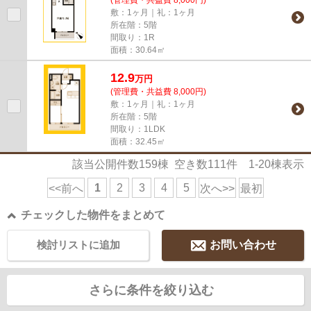
敷：1ヶ月｜礼：1ヶ月
所在階：5階
間取り：1R
面積：30.64㎡
12.9
万
円
(管理費・共益費 8,000円)
敷：1ヶ月｜礼：1ヶ月
所在階：5階
間取り：1LDK
面積：32.45㎡
該当公開件数
159
棟 空き数
111
件
1-20
棟表示
1
2
3
4
5
<<前へ
次へ>>
最初
チェックした物件をまとめて
検討リストに追加
お問い合わせ
さらに条件を絞り込む