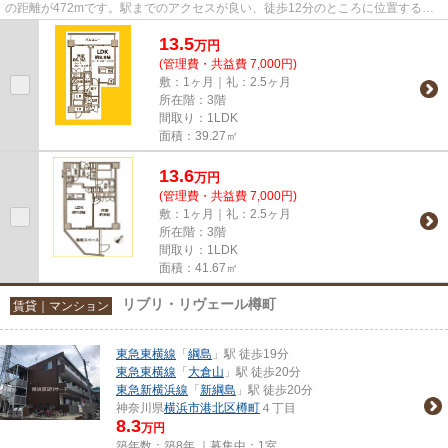
の距離が472mです。駅までのアクセスが良い、徒歩12分のところに位置する物
件です。2駅利用可能なマンショ...
13.5
万
円
(管理費・共益費 7,000円)
敷：1ヶ月｜礼：2.5ヶ月
所在階：3階
間取り：1LDK
面積：39.27㎡
13.6
万
円
(管理費・共益費 7,000円)
敷：1ヶ月｜礼：2.5ヶ月
所在階：3階
間取り：1LDK
面積：41.67㎡
リブリ・リヴェール樽町
賃貸｜マンション
東急東横線
「
綱島
」駅 徒歩19分
東急東横線
「
大倉山
」駅 徒歩20分
東急新横浜線
「
新綱島
」駅 徒歩20分
神奈川県
横浜市港北区
樽町
４丁目
8.3
万円
築年数：築8年 ｜募集中：
1室