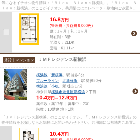
気になるイチオシ物件情報：「Ｂｌｅｕ Ｂｌａｎｃ新横浜」。「Ｂｌｅｕ Ｂ
ｌａｎｃ新横浜」のここがイチオシ。共用部にはエレベータ・敷地内ごみ置き場
などが備わっておりとても充...
16.8
万
円
(管理費・共益費 9,000円)
敷：1ヶ月｜礼：2ヶ月
所在階：3階
間取り：2LDK
面積：61.11㎡
ＪＭＦレジデンス新横浜
賃貸｜マンション
横浜線
「
新横浜
」駅 徒歩8分
ブルーライン
「
北新横浜
」駅 徒歩20分
横浜線
「
小机
」駅 徒歩17分
神奈川県
横浜市港北区
新横浜
２丁目
10.4
12.9
万円～
万円
築年数：築17年 ｜募集中：
2室
階数：10階建 地下1階
「ＪＭＦレジデンス新横浜」のここがイチオシ。「ＪＭＦレジデンス新横浜」の
物件情報をお探しならお気軽にお問い合わせ下さい。共用部には敷地内ごみ置き
場・エレベータなど様々な設...
10.4
万
円
(管理費・共益費 8,000円)