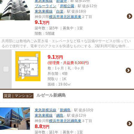
東急東横線
「
妙蓮寺
」駅 徒歩10分
ブルーライン
「
岸根公園
」駅 徒歩12分
東急東横線
「
白楽
」駅 徒歩18分
神奈川県
横浜市港北区
篠原東
２丁目
9.1
万円
築年数：築5年 ｜募集中：
1室
階数：5階建
共用部には敷地内ごみ置き場・エレベータなど様々な設備やサービスが揃ってい
るので便利です。電車でのアクセスを快適なものにする、2駅利用可能な物件で
す。防犯対策もバッチリなマン...
9.1
万
円
(管理費・共益費 8,000円)
敷：1ヶ月｜礼：0ヶ月
所在階：4階
間取り：1K
面積：19.60㎡
ルゼール新綱島
賃貸｜マンション
東急新横浜線
「
新綱島
」駅 徒歩10分
東急東横線
「
綱島
」駅 徒歩12分
神奈川県
横浜市港北区
綱島東
３丁目
8.8
万円
築年数：築1年 ｜募集中：
1室