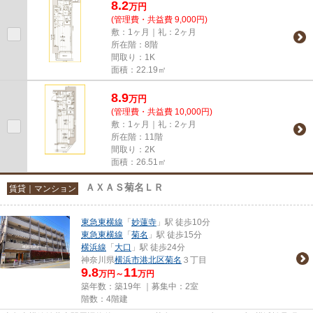
8.2
万
円
(管理費・共益費 9,000円)
敷：1ヶ月｜礼：2ヶ月
所在階：8階
間取り：1K
面積：22.19㎡
8.9
万
円
(管理費・共益費 10,000円)
敷：1ヶ月｜礼：2ヶ月
所在階：11階
間取り：2K
面積：26.51㎡
ＡＸＡＳ菊名ＬＲ
賃貸｜マンション
東急東横線
「
妙蓮寺
」駅 徒歩10分
東急東横線
「
菊名
」駅 徒歩15分
横浜線
「
大口
」駅 徒歩24分
神奈川県
横浜市港北区
菊名
３丁目
9.8
11
万円～
万円
築年数：築19年 ｜募集中：
2室
階数：4階建