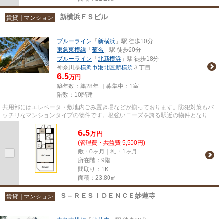
新横浜ＦＳビル
賃貸｜マンション
ブルーライン
「
新横浜
」駅 徒歩10分
東急東横線
「
菊名
」駅 徒歩20分
ブルーライン
「
北新横浜
」駅 徒歩18分
神奈川県
横浜市港北区
新横浜
３丁目
6.5
万円
築年数：築28年 ｜募集中：
1室
階数：10階建
共用部にはエレベータ・敷地内ごみ置き場などが揃っております。防犯対策もバ
ッチリなマンションタイプの物件です。根強いニーズを誇る駅近の物件となり、
徒歩10分に駅があります。ATM...
6.5
万
円
(管理費・共益費 5,500円)
敷：0ヶ月｜礼：1ヶ月
所在階：9階
間取り：1K
面積：23.80㎡
Ｓ－ＲＥＳＩＤＥＮＣＥ妙蓮寺
賃貸｜マンション