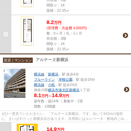
間取り：1K
面積：22.35㎡
8.2
万
円
(管理費・共益費 4,000円)
敷：0ヶ月｜礼：1ヶ月
所在階：3階
間取り：1K
面積：22.35㎡
アルテーヌ新横浜
賃貸｜マンション
横浜線
「
新横浜
」駅 徒歩4分
ブルーライン
「
岸根公園
」駅 徒歩19分
横浜線
「
小机
」駅 徒歩24分
神奈川県
横浜市港北区
新横浜
１丁目
8.1
14.9
万円～
万円
築年数：築24年 ｜募集中：
2室
階数：10階建
ぜひ一度見ていただきたい、「アルテーヌ新横浜」です。歩いて442mの場所
に、まいばすけっと新横浜店があります。共用部にはエレベータ・敷地内ごみ置
き場など様々な設備やサービスが...
14.9
万
円