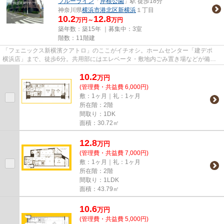
ブルーライン
「
岸根公園
」駅 徒歩18分
神奈川県
横浜市港北区
新横浜
１丁目
10.2
12.8
万円～
万円
築年数：築15年 ｜募集中：
3室
階数：11階建
「フェニックス新横濱クアトロ」のここがイチオシ。ホームセンター「建デポ
横浜店」まで、徒歩6分。共用部にはエレベータ・敷地内ごみ置き場などが備わ
っておりとても充実しています...
10.2
万
円
(管理費・共益費 6,000円)
敷：1ヶ月｜礼：1ヶ月
所在階：2階
間取り：1DK
面積：30.72㎡
12.8
万
円
(管理費・共益費 7,000円)
敷：1ヶ月｜礼：1ヶ月
所在階：2階
間取り：1LDK
面積：43.79㎡
10.6
万
円
(管理費・共益費 5,000円)