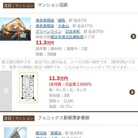
マンション花家
賃貸｜マンション
東急東横線
「
綱島
」駅 徒歩7分
東急東横線
「
大倉山
」駅 徒歩27分
グリーンライン
「
日吉本町
」駅 徒歩25分
神奈川県
横浜市港北区
綱島西
２丁目
11.3
万円
築年数：築44年 ｜募集中：
1室
階数：3階建
最上階の物件です。徒歩7分に駅のある、ニーズの高い物件です。2駅利用ができ
て、電車での移動に役立つ物件です。こちらはマンションタイプになります。
045-620-0043より株式会社Kanoo...
11.3
万
円
(管理費・共益費 2,000円)
敷：0ヶ月｜礼：0ヶ月
所在階：3階
間取り：1LDK
面積：42.75㎡
フェニックス新横濱参番館
賃貸｜マンション
横浜線
「
新横浜
」駅 徒歩8分