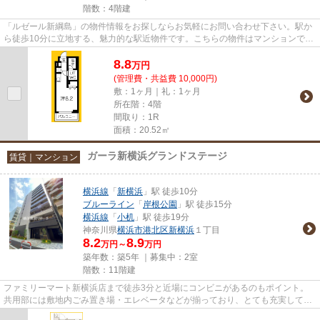
階数：4階建
「ルゼール新綱島」の物件情報をお探しならお気軽にお問い合わせ下さい。駅か
ら徒歩10分に立地する、魅力的な駅近物件です。こちらの物件はマンションで
す。お使いいただける駅は2駅あ...
8.8
万
円
(管理費・共益費 10,000円)
敷：1ヶ月｜礼：1ヶ月
所在階：4階
間取り：1R
面積：20.52㎡
ガーラ新横浜グランドステージ
賃貸｜マンション
横浜線
「
新横浜
」駅 徒歩10分
ブルーライン
「
岸根公園
」駅 徒歩15分
横浜線
「
小机
」駅 徒歩19分
神奈川県
横浜市港北区
新横浜
１丁目
8.2
8.9
万円～
万円
築年数：築5年 ｜募集中：
2室
階数：11階建
ファミリーマート新横浜店まで徒歩3分と近場にコンビニがあるのもポイント。
共用部には敷地内ごみ置き場・エレベータなどが揃っており、とても充実してい
ます。2021年築のコチラの物件...