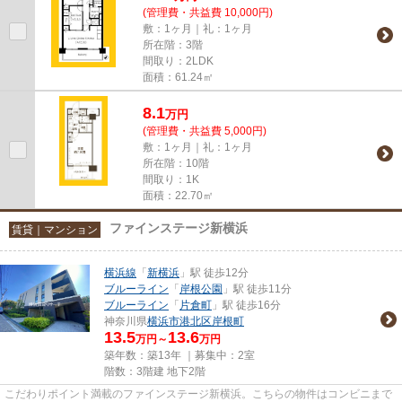
(管理費・共益費 10,000円)
敷：1ヶ月｜礼：1ヶ月
所在階：3階
間取り：2LDK
面積：61.24㎡
8.1
万
円
(管理費・共益費 5,000円)
敷：1ヶ月｜礼：1ヶ月
所在階：10階
間取り：1K
面積：22.70㎡
ファインステージ新横浜
賃貸｜マンション
横浜線
「
新横浜
」駅 徒歩12分
ブルーライン
「
岸根公園
」駅 徒歩11分
ブルーライン
「
片倉町
」駅 徒歩16分
神奈川県
横浜市港北区
岸根町
13.5
13.6
万円～
万円
築年数：築13年 ｜募集中：
2室
階数：3階建 地下2階
こだわりポイント満載のファインステージ新横浜。こちらの物件はコンビニまで