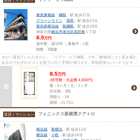
東急東横線
「
綱島
」駅 徒歩17分
グリーンライン
「
高田
」駅 徒歩11分
東急新横浜線
「
新綱島
」駅 徒歩19分
神奈川県
横浜市港北区
高田東
１丁目
8.5
万円
築年数：築10年 ｜募集中：
1室
階数：3階建
ぜひ一度見ていただきたい、「リブリ・ビラ綱島」です。敷地内にゴミ置き場が
あるのでわざわざゴミを捨てに行く手間が省けます。防犯対策もバッチリなマン
ションタイプの物件です。最...
8.5
万
円
(管理費・共益費 4,000円)
敷：0ヶ月｜礼：1ヶ月
所在階：3階
間取り：1K
面積：21.73㎡
フェニックス新横濱クアトロ
賃貸｜マンション
横浜線
「
新横浜
」駅 徒歩11分
横浜線
「
小机
」駅 徒歩16分