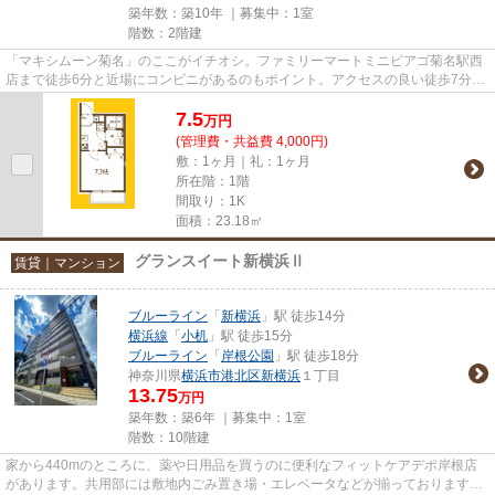
築年数：築10年 ｜募集中：
1室
階数：2階建
「マキシムーン菊名」のここがイチオシ。ファミリーマートミニピアゴ菊名駅西
店まで徒歩6分と近場にコンビニがあるのもポイント。アクセスの良い徒歩7分の
物件です。2016年築のコチラ...
7.5
万
円
(管理費・共益費 4,000円)
敷：1ヶ月｜礼：1ヶ月
所在階：1階
間取り：1K
面積：23.18㎡
グランスイート新横浜Ⅱ
賃貸｜マンション
ブルーライン
「
新横浜
」駅 徒歩14分
横浜線
「
小机
」駅 徒歩15分
ブルーライン
「
岸根公園
」駅 徒歩18分
神奈川県
横浜市港北区
新横浜
１丁目
13.75
万円
築年数：築6年 ｜募集中：
1室
階数：10階建
家から440mのところに、薬や日用品を買うのに便利なフィットケアデポ岸根店
があります。共用部には敷地内ごみ置き場・エレベータなどが揃っております。