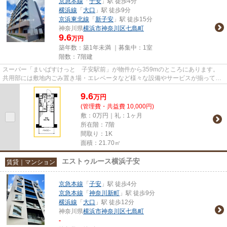
京急本線
「
子安
」駅 徒歩4分
横浜線
「
大口
」駅 徒歩9分
京浜東北線
「
新子安
」駅 徒歩15分
神奈川県
横浜市神奈川区
七島町
9.6
万円
築年数：築1年未満 ｜募集中：
1室
階数：7階建
スーパー「まいばすけっと 子安駅前」が物件から359mのところにあります。
共用部には敷地内ごみ置き場・エレベータなど様々な設備やサービスが揃ってい
るので便利です。防犯対策もバ...
9.6
万
円
(管理費・共益費 10,000円)
敷：0万円｜礼：1ヶ月
所在階：7階
間取り：1K
面積：21.70㎡
エストゥルース横浜子安
賃貸｜マンション
京急本線
「
子安
」駅 徒歩4分
京急本線
「
神奈川新町
」駅 徒歩9分
横浜線
「
大口
」駅 徒歩12分
神奈川県
横浜市神奈川区
七島町
-