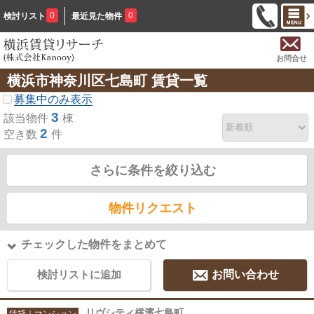
0
0
検討リスト
最近見た物件
お問合せ
横浜市神奈川区七島町 賃貸一覧
募集中のみ表示
3
該当物件
棟
2
空き数
件
さらに条件を絞り込む
物件リクエスト
チェックした物件をまとめて
検討リストに追加
お問い合わせ
リヴシティ横濱七島町
賃貸｜マンション