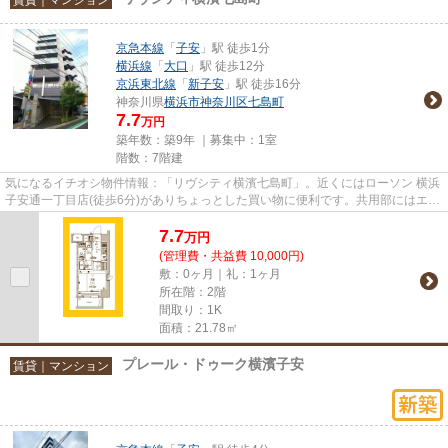
京急本線
「
子安
」駅 徒歩1分
横浜線
「
大口
」駅 徒歩12分
京浜東北線
「
新子安
」駅 徒歩16分
神奈川県
横浜市神奈川区
七島町
7.7
万円
築年数：築9年 ｜募集中：
1室
階数：7階建
気になるイチオシ物件情報：「リヴシティ横濱七島町」。近くにはローソン 横浜
子安通一丁目店(徒歩6分)がありちょっとした買い物に便利です。共用部にはエレ
ベータ・敷地内ごみ置き場...
7.7
万
円
(管理費・共益費 10,000円)
敷：0ヶ月｜礼：1ヶ月
所在階：2階
間取り：1K
面積：21.78㎡
プレール・ドゥーク横濱子安
賃貸｜マンション