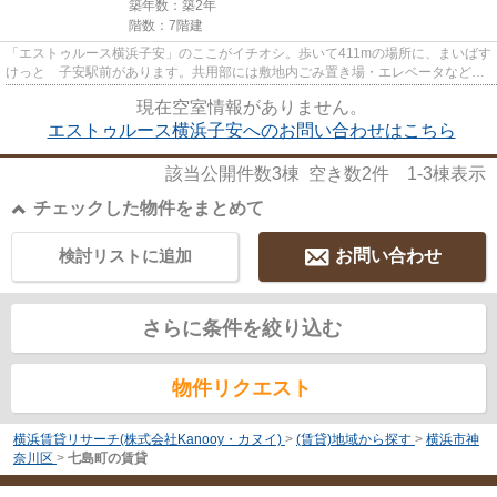
築年数：築2年
階数：7階建
「エストゥルース横浜子安」のここがイチオシ。歩いて411mの場所に、まいばす
けっと 子安駅前があります。共用部には敷地内ごみ置き場・エレベータなどが
揃っており、とても充実して...
現在空室情報がありません。
エストゥルース横浜子安へのお問い合わせはこちら
該当公開件数
3
棟 空き数
2
件
1-3
棟表示
チェックした物件をまとめて
検討リストに追加
お問い合わせ
さらに条件を絞り込む
物件リクエスト
横浜賃貸リサーチ(株式会社Kanooy・カヌイ)
>
(賃貸)地域から探す
>
横浜市神
奈川区
>
七島町の賃貸