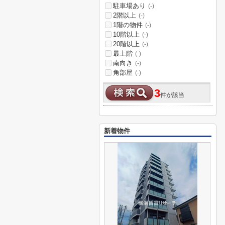
駐車場あり
(-)
2階以上
(-)
1階の物件
(-)
10階以上
(-)
20階以上
(-)
最上階
(-)
南向き
(-)
角部屋
(-)
3
件が該当
新着物件