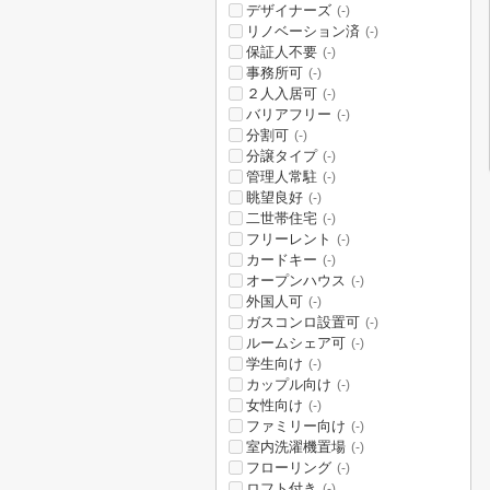
デザイナーズ
(-)
リノベーション済
(-)
保証人不要
(-)
事務所可
(-)
２人入居可
(-)
バリアフリー
(-)
分割可
(-)
分譲タイプ
(-)
管理人常駐
(-)
眺望良好
(-)
二世帯住宅
(-)
フリーレント
(-)
カードキー
(-)
オープンハウス
(-)
外国人可
(-)
ガスコンロ設置可
(-)
ルームシェア可
(-)
学生向け
(-)
カップル向け
(-)
女性向け
(-)
ファミリー向け
(-)
室内洗濯機置場
(-)
フローリング
(-)
ロフト付き
(-)