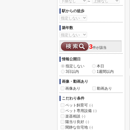
～
駅からの徒歩
築年数
3
件が該当
情報公開日
指定しない
本日
3日以内
1週間以内
画像・動画あり
画像あり
動画あり
こだわり条件
ペット飼育可
(-)
ペット専用設備
(-)
楽器相談
(-)
陽当り良好
(-)
閑静な住宅地
(-)