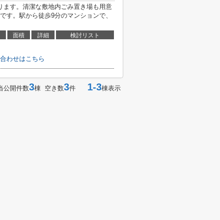
ります。清潔な敷地内ごみ置き場も用意
です。駅から徒歩9分のマンションで、
面積
詳細
検討リスト
合わせはこちら
3
3
1-3
当公開件数
棟 空き数
件
棟表示