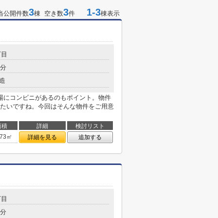
3
3
1-3
当公開件数
棟 空き数
件
棟表示
丁目
1分
造
場にコンビニがあるのもポイント。物件
たいですね。今回はそんな物件をご用意
面積
詳細
検討リスト
.73㎡
詳細を見る
追加する
丁目
7分