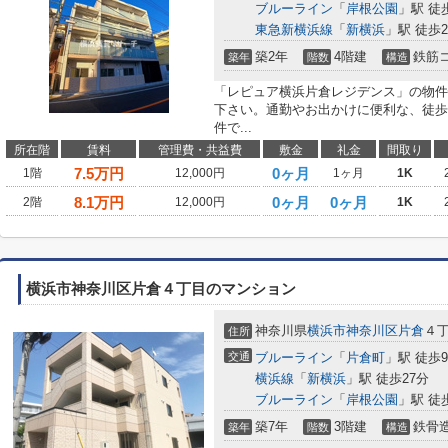
ブルーライン
「
岸根公園
」駅 徒
東急新横浜線
「
新横浜
」駅 徒歩2
築2年
4階建
鉄筋
築年
階数
構造
「レピュア横浜片倉レジデンス」の物件
下さい。通勤やお出かけに便利な、徒歩7
件で...
所在階
賃料
管理費・共益費
敷金
礼金
間取り
7.5
万円
0ヶ月
1階
12,000円
1ヶ月
1K
8.1
万円
0ヶ月
0ヶ月
2階
12,000円
1K
横浜市神奈川区片倉４丁目のマンション
神奈川県
横浜市神奈川区
片倉
４
住所
交通
ブルーライン
「
片倉町
」駅 徒歩
横浜線
「
新横浜
」駅 徒歩27分
ブルーライン
「
岸根公園
」駅 徒
築7年
3階建
鉄骨
築年
階数
構造