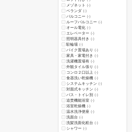
メゾネット
(-)
ベランダ
(-)
バルコニー
(-)
ルーフバルコニー
(-)
オール電化
(-)
エレベーター
(-)
照明器具付き
(-)
駐輪場
(-)
バイク置場あり
(-)
家具・家電付き
(-)
洗濯機置場有
(-)
外観タイル張り
(-)
コンロ２口以上
(-)
食器洗い乾燥機
(-)
システムキッチン
(-)
対面式キッチン
(-)
バス・トイレ別
(-)
追焚機能浴室
(-)
浴室乾燥機
(-)
温水洗浄便座
(-)
洗面台
(-)
洗髪洗面化粧台
(-)
シャワー
(-)