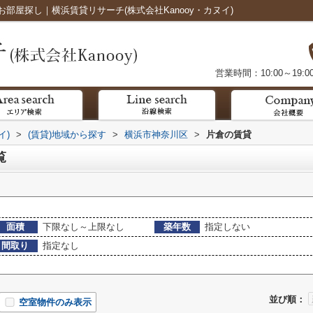
屋探し｜横浜賃貸リサーチ(株式会社Kanooy・カヌイ)
営業時間：10:00～19:0
イ)
>
(賃貸)地域から探す
>
横浜市神奈川区
>
片倉の賃貸
覧
面積
下限なし～上限なし
築年数
指定しない
間取り
指定なし
並び順：
空室物件のみ表示