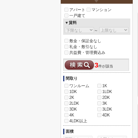
アパート
マンション
一戸建て
▼賃料
～
敷金・保証金なし
礼金・敷引なし
共益費・管理費込み
3
件が該当
間取り
ワンルーム
1K
1DK
1LDK
2K
2DK
2LDK
3K
3DK
3LDK
4K
4DK
4LDK以上
面積