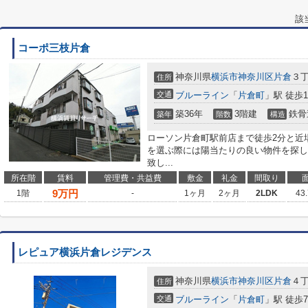
該
コーポ三枝片倉
神奈川県
横浜市神奈川区
片倉
３
住所
交通
ブルーライン
「
片倉町
」駅 徒歩
築36年
3階建
鉄骨
築年
階数
構造
ローソン片倉町駅前店まで徒歩2分と近
を選ぶ際には陽当たりの良い物件を探し
致し...
所在階
賃料
管理費・共益費
敷金
礼金
間取り
9
万円
1階
-
1ヶ月
2ヶ月
2LDK
43
レピュア横浜片倉レジデンス
神奈川県
横浜市神奈川区
片倉
４
住所
交通
ブルーライン
「
片倉町
」駅 徒歩