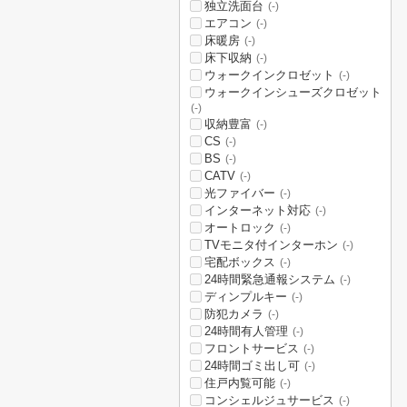
独立洗面台
(-)
エアコン
(-)
床暖房
(-)
床下収納
(-)
ウォークインクロゼット
(-)
ウォークインシューズクロゼット
(-)
収納豊富
(-)
CS
(-)
BS
(-)
CATV
(-)
光ファイバー
(-)
インターネット対応
(-)
オートロック
(-)
TVモニタ付インターホン
(-)
宅配ボックス
(-)
24時間緊急通報システム
(-)
ディンプルキー
(-)
防犯カメラ
(-)
24時間有人管理
(-)
フロントサービス
(-)
24時間ゴミ出し可
(-)
住戸内覧可能
(-)
コンシェルジュサービス
(-)