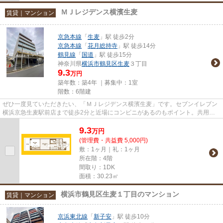
ＭＪレジデンス横濱生麦
賃貸｜マンション
京急本線
「
生麦
」駅 徒歩2分
京急本線
「
花月総持寺
」駅 徒歩14分
鶴見線
「
国道
」駅 徒歩15分
神奈川県
横浜市鶴見区
生麦
３丁目
9.3
万円
築年数：築4年 ｜募集中：
1室
階数：6階建
ぜひ一度見ていただきたい、「ＭＪレジデンス横濱生麦」です。セブンイレブン
横浜京急生麦駅前店まで徒歩2分と近場にコンビニがあるのもポイント。共用部
にはエレベータ・敷地内ごみ置...
9.3
万
円
(管理費・共益費 5,000円)
敷：1ヶ月｜礼：1ヶ月
所在階：4階
間取り：1DK
面積：30.23㎡
横浜市鶴見区生麦１丁目のマンション
賃貸｜マンション
京浜東北線
「
新子安
」駅 徒歩10分