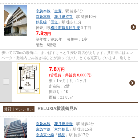
京急本線
「
生麦
」駅 徒歩3分
京急本線
「
花月総持寺
」駅 徒歩10分
鶴見線
「
国道
」駅 徒歩11分
神奈川県
横浜市鶴見区
生麦
３丁目
7.8
万円
築年数：築10年 ｜募集中：
1室
階数：6階建
歩いて270mの場所に、まいばすけっと生麦駅前店があります。共用部にはエレ
ベータ・敷地内ごみ置き場などが揃っており、とても充実しています。造りとデ
ザインに関して、自信をもって...
7.8
万
円
(管理費・共益費 8,000円)
敷：1ヶ月｜礼：1ヶ月
所在階：2階
間取り：1K
面積：21.83㎡
RELUXIA横濱鶴見Ⅳ
賃貸｜マンション
京急本線
「
花月総持寺
」駅 徒歩4分
京急本線
「
京急鶴見
」駅 徒歩15分
京浜東北線
「
鶴見
」駅 徒歩17分