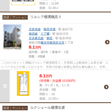
間取り：1LDK
面積：41.40㎡
リルシア横濱鶴見Ⅱ
賃貸｜マンション
京急本線
「
鶴見市場
」駅 徒歩7分
南武線
「
八丁畷
」駅 徒歩12分
京浜東北線
「
鶴見
」駅 徒歩26分
神奈川県
横浜市鶴見区
元宮
１丁目
8.1
万円
築年数：築5年 ｜募集中：
1室
階数：4階建
こだわりポイント満載のリルシア横濱鶴見Ⅱ。共用部には敷地内ごみ置き場・エ
レベータなどが揃っております。充実の設備と綺麗な室内を兼ね備えた、令和2
年築の物件です。行く先に応じ...
8.1
万
円
(管理費・共益費 10,000円)
敷：0ヶ月｜礼：1ヶ月
所在階：3階
間取り：1K
面積：21.00㎡
ルクシェール横濱生麦
賃貸｜マンション