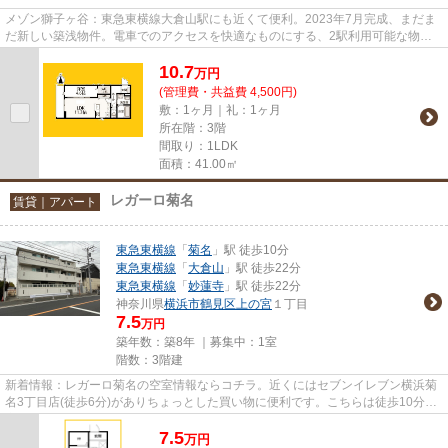
メゾン獅子ヶ谷：東急東横線大倉山駅にも近くて便利。2023年7月完成、まだま
だ新しい築浅物件。電車でのアクセスを快適なものにする、2駅利用可能な物件
です。敷地内にあるごみ置き場...
10.7
万
円
(管理費・共益費 4,500円)
敷：1ヶ月｜礼：1ヶ月
所在階：3階
間取り：1LDK
面積：41.00㎡
レガーロ菊名
賃貸｜アパート
東急東横線
「
菊名
」駅 徒歩10分
東急東横線
「
大倉山
」駅 徒歩22分
東急東横線
「
妙蓮寺
」駅 徒歩22分
神奈川県
横浜市鶴見区
上の宮
１丁目
7.5
万円
築年数：築8年 ｜募集中：
1室
階数：3階建
新着情報：レガーロ菊名の空室情報ならコチラ。近くにはセブンイレブン横浜菊
名3丁目店(徒歩6分)がありちょっとした買い物に便利です。こちらは徒歩10分に
立地する物件です。近くに2駅...
7.5
万
円