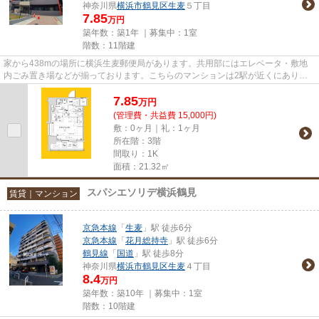
神奈川県
横浜市鶴見区
生麦
５丁目
7.85
万円
築年数：築1年 ｜募集中：
1室
階数：11階建
家から438mの場所に横浜生麦郵便局があります。共用部にはエレベータ・敷地
内ごみ置き場などが揃っております。こちらのマンションは2駅が近くにあり便
利です。築5年以内と築浅なので...
7.85
万
円
(管理費・共益費 15,000円)
敷：0ヶ月｜礼：1ヶ月
所在階：3階
間取り：1K
面積：21.32㎡
スパシエソリデ横浜鶴見
賃貸｜マンション
京急本線
「
生麦
」駅 徒歩6分
京急本線
「
花月総持寺
」駅 徒歩6分
鶴見線
「
国道
」駅 徒歩8分
神奈川県
横浜市鶴見区
生麦
４丁目
8.4
万円
築年数：築10年 ｜募集中：
1室
階数：10階建