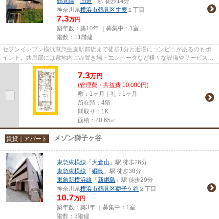
鶴見線
「
国道
」駅 徒歩14分
神奈川県
横浜市鶴見区
生麦
１丁目
7.3
万円
築年数：築10年 ｜募集中：
1室
階数：11階建
セブンイレブン横浜京急生麦駅前店まで徒歩1分と近場にコンビニがあるのもポ
イント。共用部には敷地内ごみ置き場・エレベータなど様々な設備やサービスが
揃っているので便利です。陽当...
7.3
万
円
(管理費・共益費 10,000円)
敷：1ヶ月｜礼：1ヶ月
所在階：4階
間取り：1K
面積：20.65㎡
メゾン獅子ヶ谷
賃貸｜アパート
東急東横線
「
大倉山
」駅 徒歩26分
東急東横線
「
綱島
」駅 徒歩30分
東急新横浜線
「
新綱島
」駅 徒歩29分
神奈川県
横浜市鶴見区
獅子ケ谷
２丁目
10.7
万円
築年数：築3年 ｜募集中：
1室
階数：3階建