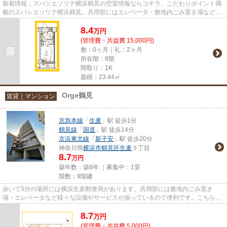
新着情報：スパシエソリデ横浜鶴見の空室情報ならコチラ。こだわりポイント満
載のスパシエソリデ横浜鶴見。共用部にはエレベータ・敷地内ごみ置き場など
様々な設備やサービスが揃って...
8.4
万
円
(管理費・共益費 15,000円)
敷：0ヶ月｜礼：2ヶ月
所在階：8階
間取り：1K
面積：23.44㎡
Orge鶴見
賃貸｜マンション
京急本線
「
生麦
」駅 徒歩1分
鶴見線
「
国道
」駅 徒歩14分
京浜東北線
「
新子安
」駅 徒歩20分
神奈川県
横浜市鶴見区
生麦
３丁目
8.7
万円
築年数：築8年 ｜募集中：
1室
階数：9階建
歩いて5分の場所には横浜生麦郵便局があります。共用部には敷地内ごみ置き
場・エレベータなど様々な設備やサービスが揃っているので便利です。こちらは
マンションタイプになります。駅...
8.7
万
円
(管理費・共益費 5,000円)