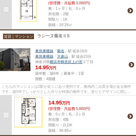
(管理費・共益費 3,000円)
敷：1ヶ月｜礼：0ヶ月
所在階：2階
間取り：1K
面積：20.29㎡
ラシーヌ菊名ⅡS
賃貸｜マンション
東急東横線
「
菊名
」駅 徒歩16分
東急東横線
「
大倉山
」駅 徒歩23分
神奈川県
横浜市鶴見区
上の宮
２丁目
14.95
万円
築年数：築6年 ｜募集中：
1室
階数：4階建
こちらのマンションは2駅が近くにあり便利です。敷地内ごみ置き場がある物件
です。築5年でしっかりとした作りが特徴の物件です。造りとデザインに関し
て、自信をもって情報を提供でき...
14.95
万
円
(管理費・共益費 5,800円)
敷：0ヶ月｜礼：2ヶ月
所在階：4階
間取り：2LDK
面積：56.89㎡