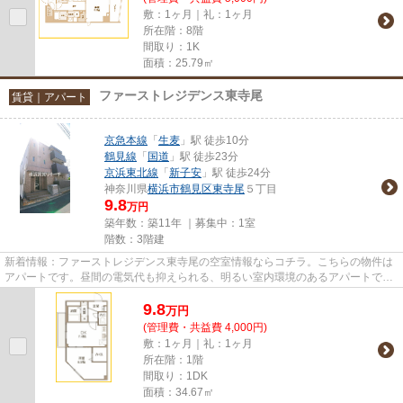
敷：1ヶ月｜礼：1ヶ月
所在階：8階
間取り：1K
面積：25.79㎡
ファーストレジデンス東寺尾
賃貸｜アパート
京急本線
「
生麦
」駅 徒歩10分
鶴見線
「
国道
」駅 徒歩23分
京浜東北線
「
新子安
」駅 徒歩24分
神奈川県
横浜市鶴見区
東寺尾
５丁目
9.8
万円
築年数：築11年 ｜募集中：
1室
階数：3階建
新着情報：ファーストレジデンス東寺尾の空室情報ならコチラ。こちらの物件は
アパートです。昼間の電気代も抑えられる、明るい室内環境のあるアパートで
す。朝に慌てることなく行動す...
9.8
万
円
(管理費・共益費 4,000円)
敷：1ヶ月｜礼：1ヶ月
所在階：1階
間取り：1DK
面積：34.67㎡