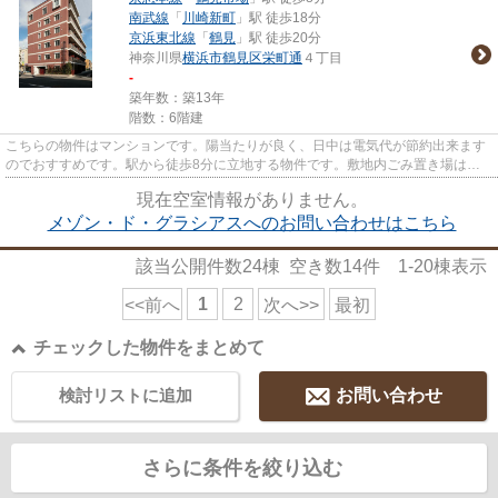
南武線
「
川崎新町
」駅 徒歩18分
京浜東北線
「
鶴見
」駅 徒歩20分
神奈川県
横浜市鶴見区
栄町通
４丁目
-
築年数：築13年
階数：6階建
こちらの物件はマンションです。陽当たりが良く、日中は電気代が節約出来ます
のでおすすめです。駅から徒歩8分に立地する物件です。敷地内ごみ置き場は、
忙しいあなたにとってマストな...
現在空室情報がありません。
メゾン・ド・グラシアスへのお問い合わせはこちら
該当公開件数
24
棟 空き数
14
件
1-20
棟表示
1
2
<<前へ
次へ>>
最初
チェックした物件をまとめて
検討リストに追加
お問い合わせ
さらに条件を絞り込む