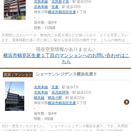
京急本線
「
京急新子安
」駅 徒歩10分
京急本線
「
生麦
」駅 徒歩10分
神奈川県
横浜市鶴見区
生麦
１丁目
-
築年数：築6年
階数：11階建
共用部にはエレベータ・敷地内ごみ置き場などが揃っており、とても充実してい
ます。電車移動の多い方に嬉しい駅から徒歩10分の物件です。こちらの物件はマ
ンションです。しっかりとし...
現在空室情報がありません。
横浜市鶴見区生麦１丁目のマンションへのお問い合わせはこ
ちら
ショーケンレジデンス横浜生麦Ⅱ
賃貸｜マンション
京急本線
「
生麦
」駅 徒歩7分
京急本線
「
花月総持寺
」駅 徒歩11分
鶴見線
「
鶴見小野
」駅 徒歩22分
神奈川県
横浜市鶴見区
生麦
３丁目
-
築年数：築4年
階数：6階建
ぜひ一度見ていただきたい、「ショーケンレジデンス横浜生麦Ⅱ」です。共用部
には敷地内ごみ置き場・エレベータなどが揃っております。築4年の築浅物件。