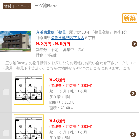
三ツ池Base
賃貸｜アパート
京浜東北線
「
鶴見
」駅 バス10分 「鶴見高校」 停歩1分
神奈川県
横浜市鶴見区
下末吉
５丁目
9.3
9.6
万円～
万円
築年数：予定 ｜募集中：
2室
階数：3階建
「三ツ池Base」の物件情報をお探しならお気軽にお問い合わせ下さい。クリエイ
ト薬局 鶴見下末吉店が、こちらの物件から424mのところにあります。こちら
の物件はアパートです。敷地内...
9.3
万
円
(管理費・共益費 4,000円)
敷：1ヶ月｜礼：1ヶ月
所在階：1階
間取り：1LDK
面積：41.40㎡
9.6
万
円
(管理費・共益費 4,000円)
敷：1ヶ月｜礼：1ヶ月
所在階：2階