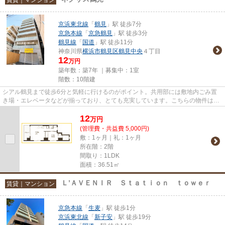
京浜東北線
「
鶴見
」駅 徒歩7分
京急本線
「
京急鶴見
」駅 徒歩3分
鶴見線
「
国道
」駅 徒歩11分
神奈川県
横浜市鶴見区
鶴見中央
４丁目
12
万円
築年数：築7年 ｜募集中：
1室
階数：10階建
シアル鶴見まで徒歩6分と気軽に行けるのがポイント。共用部には敷地内ごみ置
き場・エレベータなどが揃っており、とても充実しています。こちらの物件はマ
ンションです。落ち着きのある...
12
万
円
(管理費・共益費 5,000円)
敷：1ヶ月｜礼：1ヶ月
所在階：2階
間取り：1LDK
面積：36.51㎡
Ｌ’ＡＶＥＮＩＲ Ｓｔａｔｉｏｎ ｔｏｗｅｒ
賃貸｜マンション
京急本線
「
生麦
」駅 徒歩1分
京浜東北線
「
新子安
」駅 徒歩19分