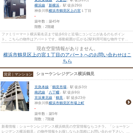
横浜線
「
新横浜
」駅 徒歩29分
神奈川県
横浜市鶴見区
上の宮
１丁目
-
築年数：築45年
階数：2階建
ファミリーマート横浜菊名店まで徒歩6分と近場にコンビニがあるのもポイン
ト。こちらの物件はアパートです。移動範囲が広がる2駅利用可能な物件です。
徒歩8分に駅のある、ニーズの高い...
現在空室情報がありません。
横浜市鶴見区上の宮１丁目のアパートへのお問い合わせはこ
ちら
ショーケンレジデンス横浜鶴見
賃貸｜マンション
京急本線
「
鶴見市場
」駅 徒歩3分
南武線
「
八丁畷
」駅 徒歩9分
京浜東北線
「
鶴見
」駅 徒歩23分
神奈川県
横浜市鶴見区
市場上町
-
築年数：築5年
階数：7階建
新着情報：ショーケンレジデンス横浜鶴見の空室情報ならコチラ。「ショーケン
レジデンス横浜鶴見」の物件情報をお探しならお気軽にお問い合わせ下さい。目