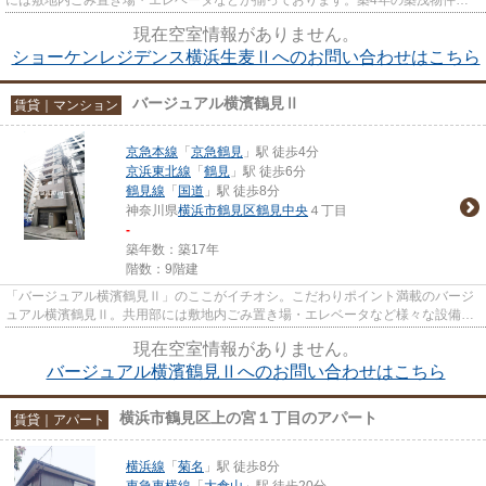
駅から徒歩7分の位置にある物件...
現在空室情報がありません。
ショーケンレジデンス横浜生麦Ⅱへのお問い合わせはこちら
バージュアル横濱鶴見Ⅱ
賃貸｜マンション
京急本線
「
京急鶴見
」駅 徒歩4分
京浜東北線
「
鶴見
」駅 徒歩6分
鶴見線
「
国道
」駅 徒歩8分
神奈川県
横浜市鶴見区
鶴見中央
４丁目
-
築年数：築17年
階数：9階建
「バージュアル横濱鶴見Ⅱ」のここがイチオシ。こだわりポイント満載のバージ
ュアル横濱鶴見Ⅱ。共用部には敷地内ごみ置き場・エレベータなど様々な設備や
サービスが揃っているので便利...
現在空室情報がありません。
バージュアル横濱鶴見Ⅱへのお問い合わせはこちら
横浜市鶴見区上の宮１丁目のアパート
賃貸｜アパート
横浜線
「
菊名
」駅 徒歩8分
東急東横線
「
大倉山
」駅 徒歩20分