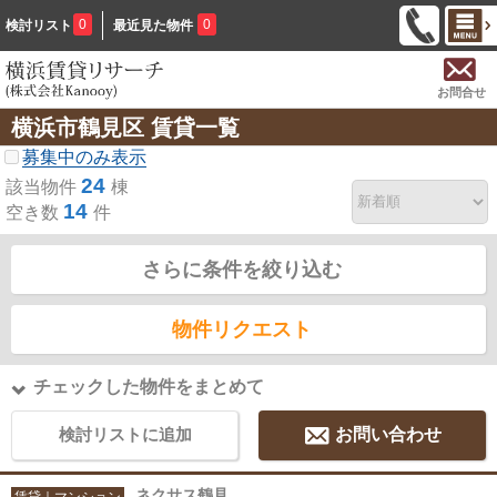
0
0
検討リスト
最近見た物件
お問合せ
横浜市鶴見区 賃貸一覧
募集中のみ表示
24
該当物件
棟
14
空き数
件
さらに条件を絞り込む
物件リクエスト
チェックした物件をまとめて
検討リストに追加
お問い合わせ
ネクサス鶴見
賃貸｜マンション