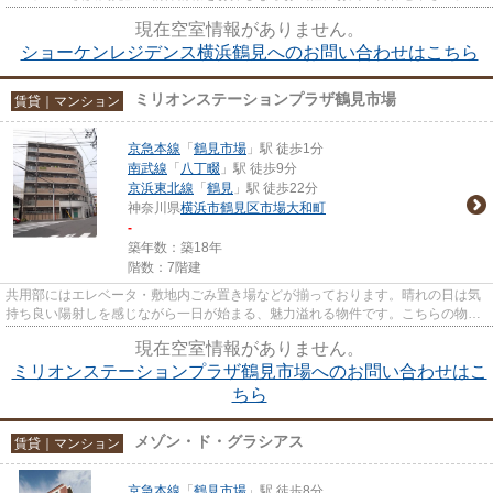
的に応じて選べる2駅利用可能...
現在空室情報がありません。
ショーケンレジデンス横浜鶴見へのお問い合わせはこちら
ミリオンステーションプラザ鶴見市場
賃貸｜マンション
京急本線
「
鶴見市場
」駅 徒歩1分
南武線
「
八丁畷
」駅 徒歩9分
京浜東北線
「
鶴見
」駅 徒歩22分
神奈川県
横浜市鶴見区
市場大和町
-
築年数：築18年
階数：7階建
共用部にはエレベータ・敷地内ごみ置き場などが揃っております。晴れの日は気
持ち良い陽射しを感じながら一日が始まる、魅力溢れる物件です。こちらの物件
はマンションです。周辺には...
現在空室情報がありません。
ミリオンステーションプラザ鶴見市場へのお問い合わせはこ
ちら
メゾン・ド・グラシアス
賃貸｜マンション
京急本線
「
鶴見市場
」駅 徒歩8分