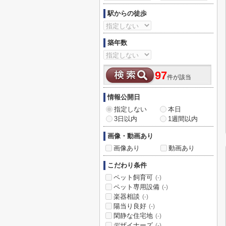
駅からの徒歩
築年数
97
件が該当
情報公開日
指定しない
本日
3日以内
1週間以内
画像・動画あり
画像あり
動画あり
こだわり条件
ペット飼育可
(-)
ペット専用設備
(-)
楽器相談
(-)
陽当り良好
(-)
閑静な住宅地
(-)
デザイナーズ
(-)