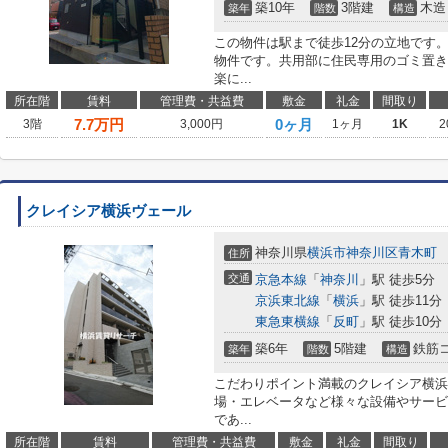
築10年
3階建
木造
築年
階数
構造
この物件は駅まで徒歩12分の立地です
物件です。共用部に住民専用のゴミ置き
楽に...
所在階
賃料
管理費・共益費
敷金
礼金
間取り
7.7
万円
0ヶ月
3階
3,000円
1ヶ月
1K
2
クレイシア横浜ヴェール
神奈川県
横浜市神奈川区
青木町
住所
交通
京急本線
「
神奈川
」駅 徒歩5分
京浜東北線
「
横浜
」駅 徒歩11分
東急東横線
「
反町
」駅 徒歩10分
築6年
5階建
鉄筋
築年
階数
構造
こだわりポイント満載のクレイシア横浜
場・エレベータなど様々な設備やサービ
であ...
所在階
賃料
管理費・共益費
敷金
礼金
間取り