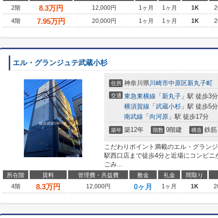
8.3
万円
2階
12,000円
1ヶ月
1ヶ月
1K
2
7.95
万円
4階
20,000円
1ヶ月
1ヶ月
1K
2
エル・グランジュテ武蔵小杉
神奈川県
川崎市中原区
新丸子町
住所
交通
東急東横線
「
新丸子
」駅 徒歩3分
横須賀線
「
武蔵小杉
」駅 徒歩5分
南武線
「
向河原
」駅 徒歩17分
築12年
9階建
鉄筋
築年
階数
構造
こだわりポイント満載のエル・グランジ
駅西口店まで徒歩4分と近場にコンビニ
ごみ...
所在階
賃料
管理費・共益費
敷金
礼金
間取り
8.3
万円
0ヶ月
4階
12,000円
1ヶ月
1K
2