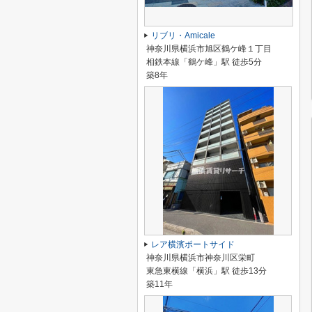
リブリ・Amicale
神奈川県横浜市旭区鶴ケ峰１丁目
相鉄本線「鶴ケ峰」駅 徒歩5分
築8年
レア横濱ポートサイド
神奈川県横浜市神奈川区栄町
東急東横線「横浜」駅 徒歩13分
築11年