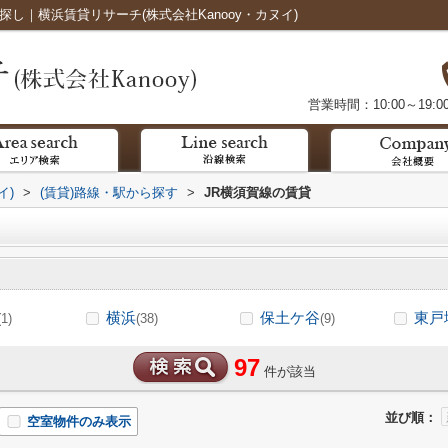
し｜横浜賃貸リサーチ(株式会社Kanooy・カヌイ)
営業時間：10:00～19:0
イ)
>
(賃貸)路線・駅から探す
>
JR横須賀線の賃貸
横浜
保土ケ谷
東戸
(1)
(38)
(9)
97
件が該当
並び順：
空室物件のみ表示