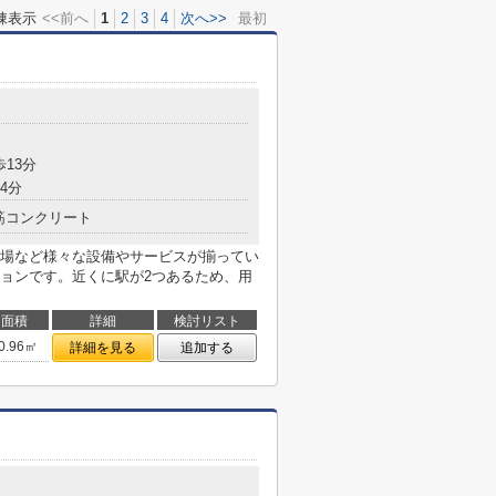
棟表示
<<前へ
1
2
3
4
次へ>>
最初
歩13分
4分
筋コンクリート
場など様々な設備やサービスが揃ってい
ョンです。近くに駅が2つあるため、用
面積
詳細
検討リスト
0.96㎡
詳細を見る
追加する
目