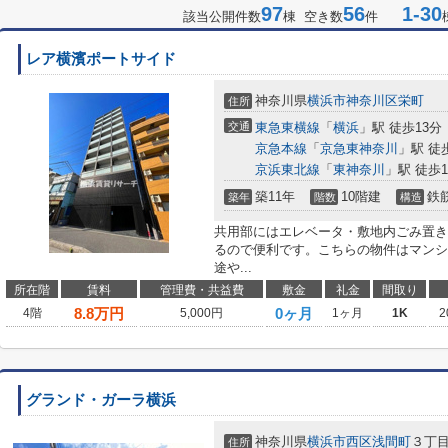
97
56
1-30
該当公開件数
棟 空き数
件
レア横濱ポートサイド
神奈川県
横浜市神奈川区
栄町
住所
交通
東急東横線
「
横浜
」駅 徒歩13分
京急本線
「
京急東神奈川
」駅 徒
京浜東北線
「
東神奈川
」駅 徒歩1
築11年
10階建
鉄
築年
階数
構造
共用部にはエレベータ・敷地内ごみ置き
るので便利です。こちらの物件はマンシ
途や...
所在階
賃料
管理費・共益費
敷金
礼金
間取り
8.8
万円
0ヶ月
4階
5,000円
1ヶ月
1K
2
グランド・ガーラ横浜
神奈川県
横浜市西区
浅間町
３丁
住所