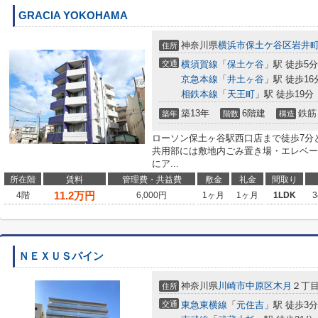
GRACIA YOKOHAMA
神奈川県
横浜市保土ケ谷区
岩井
住所
交通
横須賀線
「
保土ケ谷
」駅 徒歩5分
京急本線
「
井土ヶ谷
」駅 徒歩16
相鉄本線
「
天王町
」駅 徒歩19分
築13年
6階建
鉄筋
築年
階数
構造
ローソン保土ヶ谷駅西口店まで徒歩7分
共用部には敷地内ごみ置き場・エレベー
にア...
所在階
賃料
管理費・共益費
敷金
礼金
間取り
11.2
万円
4階
6,000円
1ヶ月
1ヶ月
1LDK
3
ＮＥＸＵＳパイン
神奈川県
川崎市中原区
木月
２丁
住所
交通
東急東横線
「
元住吉
」駅 徒歩3分