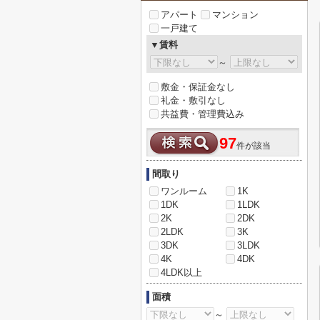
アパート
マンション
一戸建て
▼賃料
～
敷金・保証金なし
礼金・敷引なし
共益費・管理費込み
97
件が該当
間取り
ワンルーム
1K
1DK
1LDK
2K
2DK
2LDK
3K
3DK
3LDK
4K
4DK
4LDK以上
面積
～