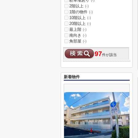
駐車場あり
(-)
2階以上
(-)
1階の物件
(-)
10階以上
(-)
20階以上
(-)
最上階
(-)
南向き
(-)
角部屋
(-)
97
件が該当
新着物件