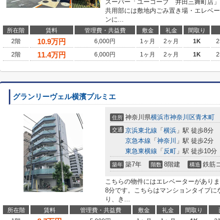
スーパー「ユーコープ 井田三舞町店」
共用部には敷地内ごみ置き場・エレベー
ンに...
所在階
賃料
管理費・共益費
敷金
礼金
間取り
10.9
万円
2階
6,000円
1ヶ月
2ヶ月
1K
2
11.4
万円
2階
6,000円
1ヶ月
2ヶ月
1K
2
グランリーヴェル横濱プルミエ
神奈川県
横浜市神奈川区
青木町
住所
交通
京浜東北線
「
横浜
」駅 徒歩8分
京急本線
「
神奈川
」駅 徒歩2分
東急東横線
「
反町
」駅 徒歩10分
築7年
8階建
鉄筋
築年
階数
構造
こちらの物件にはエレベーターがありま
8分です。こちらはマンションタイプにな
り、き...
所在階
賃料
管理費・共益費
敷金
礼金
間取り