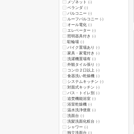
メゾネット
(-)
ベランダ
(-)
バルコニー
(-)
ルーフバルコニー
(-)
オール電化
(-)
エレベーター
(-)
照明器具付き
(-)
駐輪場
(-)
バイク置場あり
(-)
家具・家電付き
(-)
洗濯機置場有
(-)
外観タイル張り
(-)
コンロ２口以上
(-)
食器洗い乾燥機
(-)
システムキッチン
(-)
対面式キッチン
(-)
バス・トイレ別
(-)
追焚機能浴室
(-)
浴室乾燥機
(-)
温水洗浄便座
(-)
洗面台
(-)
洗髪洗面化粧台
(-)
シャワー
(-)
独立洗面台
(-)