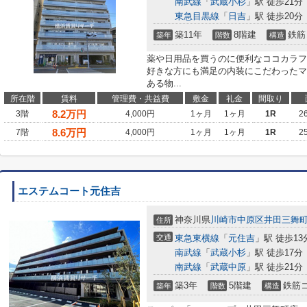
南武線
「
武蔵小杉
」駅 徒歩21分
東急目黒線
「
日吉
」駅 徒歩20分
築11年
8階建
鉄筋
築年
階数
構造
薬や日用品を買うのに便利なココカラフ
好きな方にも満足の内装にこだわったマ
ある物...
所在階
賃料
管理費・共益費
敷金
礼金
間取り
8.2
万円
3階
4,000円
1ヶ月
1ヶ月
1R
2
8.6
万円
7階
4,000円
1ヶ月
1ヶ月
1R
2
エステムコート元住吉
神奈川県
川崎市中原区
井田三舞
住所
交通
東急東横線
「
元住吉
」駅 徒歩13
南武線
「
武蔵小杉
」駅 徒歩17分
南武線
「
武蔵中原
」駅 徒歩21分
築3年
5階建
鉄筋
築年
階数
構造