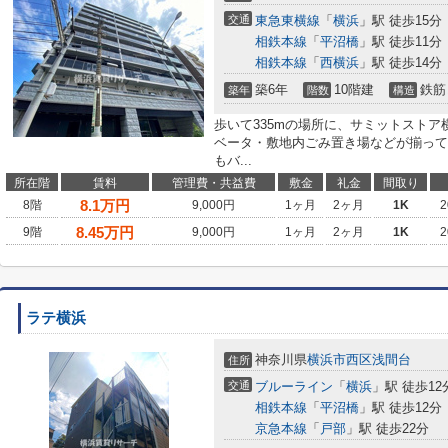
交通
東急東横線
「
横浜
」駅 徒歩15分
相鉄本線
「
平沼橋
」駅 徒歩11分
相鉄本線
「
西横浜
」駅 徒歩14分
築6年
10階建
鉄筋
築年
階数
構造
歩いて335mの場所に、サミットスト
ベータ・敷地内ごみ置き場などが揃って
もバ...
所在階
賃料
管理費・共益費
敷金
礼金
間取り
8.1
万円
8階
9,000円
1ヶ月
2ヶ月
1K
2
8.45
万円
9階
9,000円
1ヶ月
2ヶ月
1K
2
ラテ横浜
神奈川県
横浜市西区
浅間台
住所
交通
ブルーライン
「
横浜
」駅 徒歩12
相鉄本線
「
平沼橋
」駅 徒歩12分
京急本線
「
戸部
」駅 徒歩22分