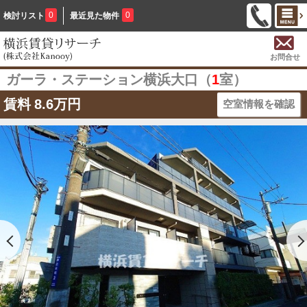
0
0
検討リスト
最近見た物件
お問合せ
ガーラ・ステーション横浜大口（
1
室）
賃料
8.6万円
空室情報を確認