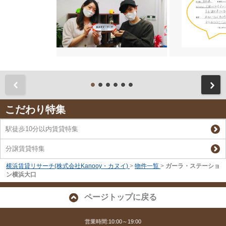
前
こだわり特集
駅徒歩10分以内賃貸特集
分譲賃貸特集
横浜賃貸リサーチ(株式会社Kanooy・カヌイ)
>
物件一覧
>
ガーラ・ステーショ
ン横浜大口
ページトップに戻る
営業時間:10:00～19:00