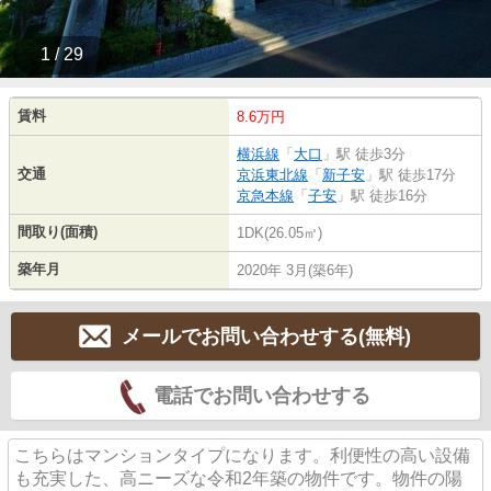
1 / 29
賃料
8.6万円
横浜線
「
大口
」駅 徒歩3分
交通
京浜東北線
「
新子安
」駅 徒歩17分
京急本線
「
子安
」駅 徒歩16分
間取り(面積)
1DK(26.05㎡)
築年月
2020年 3月(築6年)
メールでお問い合わせする(無料)
電話でお問い合わせする
こちらはマンションタイプになります。利便性の高い設備
も充実した、高ニーズな令和2年築の物件です。物件の陽