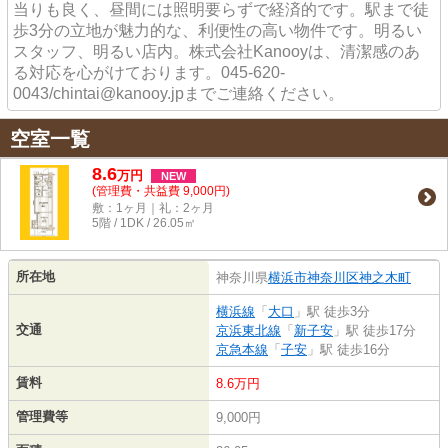
当りも良く、昼間には照明要らずで経済的です。駅まで徒
歩3分の立地が魅力的な、利便性の高い物件です。明るい
スタッフ、明るい店内。株式会社Kanooyは、清潔感のあ
る対応を心がけております。045-620-
0043/chintai@kanooy.jpまでご連絡ください。
空室一覧
8.6
万
円
NEW
(管理費・共益費 9,000円)
敷：1ヶ月｜礼：2ヶ月
5階 / 1DK / 26.05㎡
所在地
神奈川県
横浜市神奈川区
神之木町
横浜線
「
大口
」駅 徒歩3分
交通
京浜東北線
「
新子安
」駅 徒歩17分
京急本線
「
子安
」駅 徒歩16分
賃料
8.6万円
管理費等
9,000円