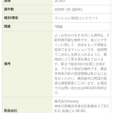
面積
26.05㎡
築年数
2020年 3月 (築6年)
種別/構造
マンション/鉄筋コンクリート
階建
7階建
よくお出かけをする方にも便利な、2
駅利用可能な物件です。造りとデザ
インに関して、自信をもって情報を
提供できるマンションです。短時間
でごみ出しを終えられるように、敷
地内にゴミ置き場を備えておりま
備考
す。駅まで徒歩3分の位置に立地す
る、アクセス良好な物件です。横浜
市神奈川区の賃貸情報は私どもにお
任せください。横浜線大口周辺の賃
貸も種類豊富にございます。お電話
でのお問い合わせは045-620-0043ま
で。
株式会社Kanooy
神奈川県横浜市港北区新横浜３丁目1
取扱会社
9-11 加瀬ビル 88-301