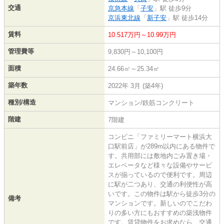
交通
京急本線
「
子安
」駅 徒歩9分
京浜東北線
「
新子安
」駅 徒歩14分
賃料
10.517万円～10.99万円
管理費等
9,830円～10,100円
面積
24.66㎡～25.34㎡
築年数
2022年 3月 (築4年)
種別/構造
マンション/鉄筋コンクリート
階建
7階建
コンビニ「ファミリーマート横浜大
口駅前店」が289m以内にある物件で
す。共用部には敷地内ごみ置き場・
エレベータなど様々な設備やサービ
スが揃っているので便利です。周辺
に駅が二つあり、交通の利便性が高
いです。この物件は駅から徒歩3分の
備考
マンションです。新しいのでこだわ
りの多い方にもおすすめの築浅物件
です。賃貸物件をお求めなら、交通