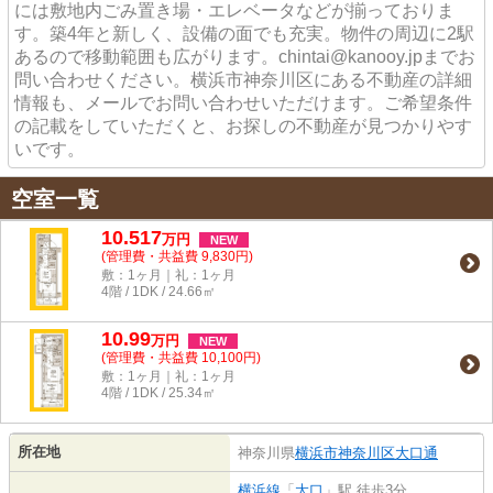
には敷地内ごみ置き場・エレベータなどが揃っておりま
す。築4年と新しく、設備の面でも充実。物件の周辺に2駅
あるので移動範囲も広がります。chintai@kanooy.jpまでお
問い合わせください。横浜市神奈川区にある不動産の詳細
情報も、メールでお問い合わせいただけます。ご希望条件
の記載をしていただくと、お探しの不動産が見つかりやす
いです。
空室一覧
10.517
万
円
NEW
(管理費・共益費 9,830円)
敷：1ヶ月｜礼：1ヶ月
4階 / 1DK / 24.66㎡
10.99
万
円
NEW
(管理費・共益費 10,100円)
敷：1ヶ月｜礼：1ヶ月
4階 / 1DK / 25.34㎡
所在地
神奈川県
横浜市神奈川区
大口通
横浜線
「
大口
」駅 徒歩3分