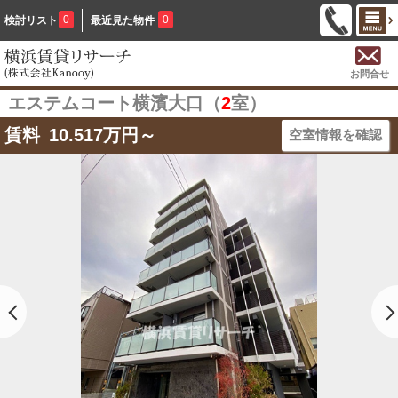
0
0
検討リスト
最近見た物件
お問合せ
エステムコート横濱大口（
2
室）
賃料
10.517
万円～
空室情報を確認