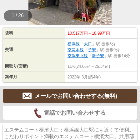
1 / 26
賃料
10.517万円～10.99万円
横浜線
「
大口
」駅 徒歩3分
交通
京急本線
「
子安
」駅 徒歩9分
京浜東北線
「
新子安
」駅 徒歩14分
間取り(面積)
1DK(24.66㎡～25.34㎡)
築年月
2022年 3月(築4年)
メールでお問い合わせする(無料)
電話でお問い合わせする
エステムコート横濱大口：横浜線大口駅にも近くて便利。
こだわりポイント満載のエステムコート横濱大口。共用部