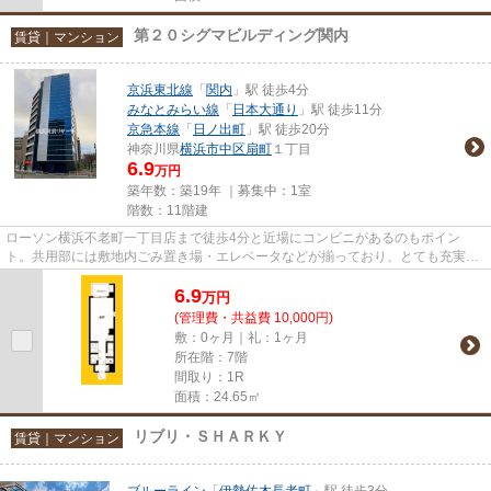
第２０シグマビルディング関内
賃貸｜マンション
京浜東北線
「
関内
」駅 徒歩4分
みなとみらい線
「
日本大通り
」駅 徒歩11分
京急本線
「
日ノ出町
」駅 徒歩20分
神奈川県
横浜市中区
扇町
１丁目
6.9
万円
築年数：築19年 ｜募集中：
1室
階数：11階建
ローソン横浜不老町一丁目店まで徒歩4分と近場にコンビニがあるのもポイン
ト。共用部には敷地内ごみ置き場・エレベータなどが揃っており、とても充実し
ています。こちらの物件はマンシ...
6.9
万
円
(管理費・共益費 10,000円)
敷：0ヶ月｜礼：1ヶ月
所在階：7階
間取り：1R
面積：24.65㎡
リブリ・ＳＨＡＲＫＹ
賃貸｜マンション
ブルーライン
「
伊勢佐木長者町
」駅 徒歩3分