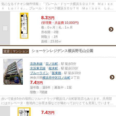
気になるイチオシ物件情報：「プレール・ドゥーク横浜ＳＯＵＴＨ Ｍａｉｓｏ
ｎ Ｌｏｉｒｅ」。プレール・ドゥーク横浜ＳＯＵＴＨ Ｍａｉｓｏｎ Ｌｏｉ
ｒｅ：京急本線黄金町駅にも...
8.3
万
円
(管理費・共益費 10,000円)
敷：0ヶ月｜礼：1ヶ月
所在階：2階
間取り：1R
面積：23.65㎡
ショーケンレジデンス横浜野毛山公園
賃貸｜マンション
京急本線
「
日ノ出町
」駅 徒歩5分
京浜東北線
「
桜木町
」駅 徒歩13分
ブルーライン
「
阪東橋
」駅 徒歩10分
神奈川県
横浜市中区
日ノ出町
２丁目
7.4
万円
築年数：築8年 ｜募集中：
1室
階数：7階建
歩いて徒歩5分の場所にツルハドラッグ横浜日ノ出町駅前店もあります。共用部
にはエレベータ・敷地内ごみ置き場などが備わっておりとても充実しています。
周辺には、徒歩5分で利用でき...
7.4
万
円