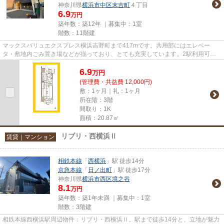
神奈川県
横浜市中区
末吉町
４丁目
6.9
万円
築年数：築12年 ｜募集中：
1室
階数：11階建
マックスバリュエクスプレス横浜吉野町まで417mです。共用部にはエレベー
タ・敷地内ごみ置き場などが揃っており、とても充実しています。2駅利用可能
な物件で目的地に応じて路線を選ぶ...
6.9
万
円
(管理費・共益費 12,000円)
敷：1ヶ月｜礼：1ヶ月
所在階：3階
間取り：1K
面積：20.87㎡
リブリ・西横浜Ⅱ
賃貸｜マンション
相鉄本線
「
西横浜
」駅 徒歩14分
京急本線
「
日ノ出町
」駅 徒歩17分
神奈川県
横浜市西区
境之谷
8.1
万円
築年数：築1年未満 ｜募集中：
1室
階数：3階建
相鉄本線西横浜駅周辺物件：リブリ・西横浜Ⅱ。駅まで徒歩14分と、立地が魅力