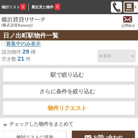
0
0
検討リスト
最近見た物件
お問合せ
日ノ出町駅物件一覧
募集中のみ表示
29
該当物件
棟
21
空き数
件
駅で絞り込む
さらに条件を絞り込む
物件リクエスト
チェックした物件をまとめて
検討リストに追加
お問い合わせ