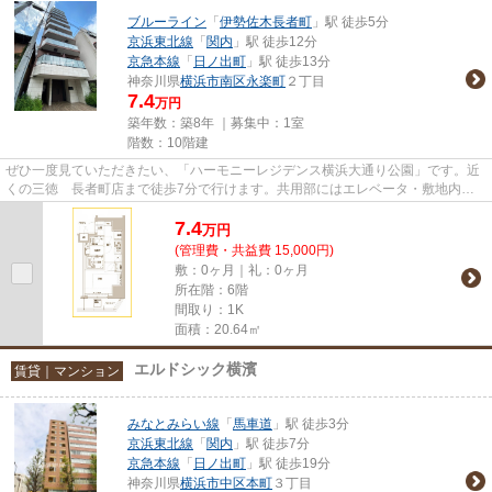
ブルーライン
「
伊勢佐木長者町
」駅 徒歩5分
京浜東北線
「
関内
」駅 徒歩12分
京急本線
「
日ノ出町
」駅 徒歩13分
神奈川県
横浜市南区
永楽町
２丁目
7.4
万円
築年数：築8年 ｜募集中：
1室
階数：10階建
ぜひ一度見ていただきたい、「ハーモニーレジデンス横浜大通り公園」です。近
くの三徳 長者町店まで徒歩7分で行けます。共用部にはエレベータ・敷地内ご
み置き場などが揃っており、と...
7.4
万
円
(管理費・共益費 15,000円)
敷：0ヶ月｜礼：0ヶ月
所在階：6階
間取り：1K
面積：20.64㎡
エルドシック横濱
賃貸｜マンション
みなとみらい線
「
馬車道
」駅 徒歩3分
京浜東北線
「
関内
」駅 徒歩7分
京急本線
「
日ノ出町
」駅 徒歩19分
神奈川県
横浜市中区
本町
３丁目