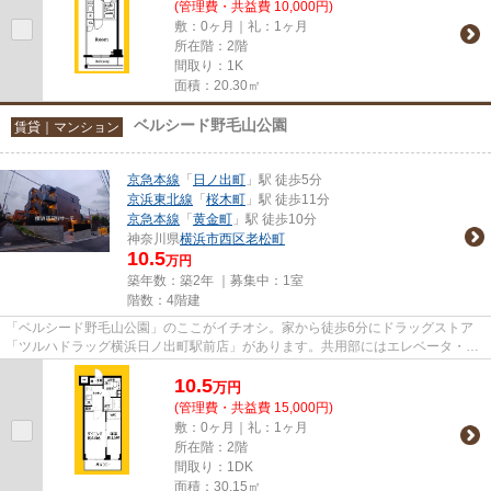
(管理費・共益費 10,000円)
敷：0ヶ月｜礼：1ヶ月
所在階：2階
間取り：1K
面積：20.30㎡
ベルシード野毛山公園
賃貸｜マンション
京急本線
「
日ノ出町
」駅 徒歩5分
京浜東北線
「
桜木町
」駅 徒歩11分
京急本線
「
黄金町
」駅 徒歩10分
神奈川県
横浜市西区
老松町
10.5
万円
築年数：築2年 ｜募集中：
1室
階数：4階建
「ベルシード野毛山公園」のここがイチオシ。家から徒歩6分にドラッグストア
「ツルハドラッグ横浜日ノ出町駅前店」があります。共用部にはエレベータ・敷
地内ごみ置き場などが備わって...
10.5
万
円
(管理費・共益費 15,000円)
敷：0ヶ月｜礼：1ヶ月
所在階：2階
間取り：1DK
面積：30.15㎡