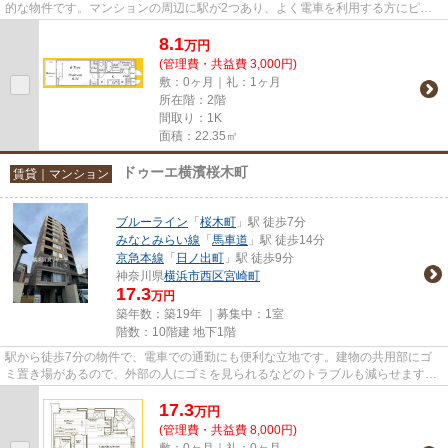
的な物件です。マンションの周辺に駅が2つあり、よく電車を利用する方にピッ
タリです。こちらの物件はマン...
8.1
万
円
(管理費・共益費 3,000円)
敷：0ヶ月｜礼：1ヶ月
所在階：2階
間取り：1K
面積：22.35㎡
ドゥーエ横濱桜木町
賃貸｜マンション
ブルーライン
「
桜木町
」駅 徒歩7分
みなとみらい線
「
馬車道
」駅 徒歩14分
京急本線
「
日ノ出町
」駅 徒歩9分
神奈川県
横浜市西区
宮崎町
17.3
万円
築年数：築19年 ｜募集中：
1室
階数：10階建 地下1階
駅から徒歩7分の物件で、電車での通勤にも便利な立地です。建物の共用部にゴ
ミ置き場があるので、外部の人にゴミを見られるなどのトラブルも減らせます。
こちらはマンションタイプにな...
17.3
万
円
(管理費・共益費 8,000円)
敷：0ヶ月｜礼：0ヶ月