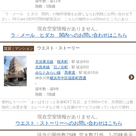
築年数：築11年
階数：5階建
「ラ・メール ヒダカ 関内」の物件情報をお探しならお気軽にお問い合わせ下
さい。Fit Care DEPOT関内駅前店が、こちらの物件から435mのところにありま
す。共用部には敷地内ごみ置き...
現在空室情報がありません。
ラ・メール ヒダカ 関内へのお問い合わせはこちら
ウエスト・ストーリー
賃貸｜マンション
京浜東北線
「
桜木町
」駅 徒歩6分
京急本線
「
日ノ出町
」駅 徒歩6分
みなとみらい線
「
馬車道
」駅 徒歩10分
神奈川県
横浜市中区
福富町西通
-
築年数：築8年
階数：7階建
便利なスーパー「まいばすけっと長者町9丁目店」まで360mです。共用部には敷
地内ごみ置き場・エレベータなど様々な設備やサービスが揃っているので便利で
す。駅から徒歩6分にある物件...
現在空室情報がありません。
ウエスト・ストーリーへのお問い合わせはこちら
該当公開件数
29
棟 空き数
21
件
1-20
棟表示