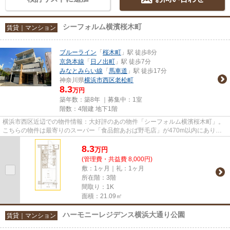
シーフォルム横濱桜木町
賃貸｜マンション
ブルーライン
「
桜木町
」駅 徒歩8分
京急本線
「
日ノ出町
」駅 徒歩7分
みなとみらい線
「
馬車道
」駅 徒歩17分
神奈川県
横浜市西区
老松町
8.3
万円
築年数：築8年 ｜募集中：
1室
階数：4階建 地下1階
横浜市西区近辺での物件情報：大好評のあの物件「シーフォルム横濱桜木町」。
こちらの物件は最寄りのスーパー「食品館あおば野毛店」が470m以内にありま
す。共用部にはエレベータ・敷...
8.3
万
円
(管理費・共益費 8,000円)
敷：1ヶ月｜礼：1ヶ月
所在階：3階
間取り：1K
面積：21.09㎡
ハーモニーレジデンス横浜大通り公園
賃貸｜マンション