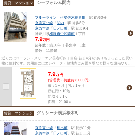
シーフォルム関内
賃貸｜マンション
ブルーライン
「
伊勢佐木長者町
」駅 徒歩3分
京浜東北線
「
関内
」駅 徒歩8分
京急本線
「
日ノ出町
」駅 徒歩9分
神奈川県
横浜市中区
曙町
１丁目
7.9
万円
築年数：築10年 ｜募集中：
1室
階数：11階建
近くにはローソン・スリーエフ長者町四丁目店(徒歩4分)がありちょっとした買い
物に便利です。共用部にはエレベータ・敷地内ごみ置き場など様々な設備やサー
ビスが揃っているので便利で...
7.9
万
円
(管理費・共益費 8,000円)
敷：1ヶ月｜礼：1ヶ月
所在階：10階
間取り：1K
面積：21.00㎡
グリシーナ横浜桜木町
賃貸｜マンション
京浜東北線
「
桜木町
」駅 徒歩11分
京急本線
「
日ノ出町
」駅 徒歩11分