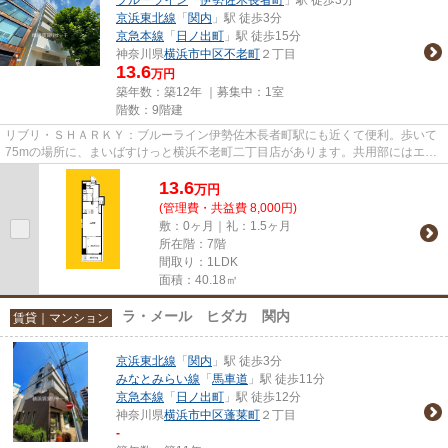
京浜東北線
「
関内
」駅 徒歩3分
京急本線
「
日ノ出町
」駅 徒歩15分
神奈川県
横浜市中区
不老町
２丁目
13.6
万円
築年数：築12年 ｜募集中：
1室
階数：9階建
リブリ・ＳＨＡＲＫＹ：ブルーライン伊勢佐木長者町駅にも近くて便利。歩いて
75mの場所に、まいばすけっと横浜不老町二丁目店があります。共用部にはエレ
ベータ・敷地内ごみ置き場など...
13.6
万
円
(管理費・共益費 8,000円)
敷：0ヶ月｜礼：1.5ヶ月
所在階：7階
間取り：1LDK
面積：40.18㎡
ラ・メール ヒダカ 関内
賃貸｜マンション
京浜東北線
「
関内
」駅 徒歩3分
みなとみらい線
「
馬車道
」駅 徒歩11分
京急本線
「
日ノ出町
」駅 徒歩12分
神奈川県
横浜市中区
蓬莱町
２丁目
-