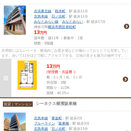
京浜東北線
「
桜木町
」駅 徒歩11分
京急本線
「
日ノ出町
」駅 徒歩11分
みなとみらい線
「
みなとみらい
」駅 徒歩17分
神奈川県
横浜市西区
老松町
13
万円
築年数：築11年 ｜募集中：
1室
階数：6階建
共用部にはエレベータ・敷地内ごみ置き場などが備わっておりとても充実してい
ます。歩いて11分ほどで駅にアクセスできる、立地の良さも魅力の物件です。こ
ちらはマンションタイプにな...
13
万
円
(管理費・共益費 -)
敷：2ヶ月｜礼：1ヶ月
所在階：3階
間取り：1LDK
面積：40.25㎡
シーネクス横濱阪東橋
賃貸｜マンション
京急本線
「
黄金町
」駅 徒歩2分
ブルーライン
「
阪東橋
」駅 徒歩3分
京急本線
「
日ノ出町
」駅 徒歩13分