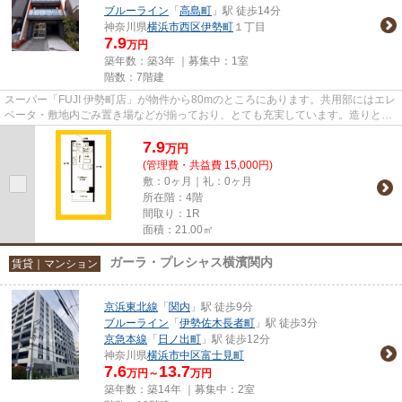
ブルーライン
「
高島町
」駅 徒歩14分
神奈川県
横浜市西区
伊勢町
１丁目
7.9
万円
築年数：築3年 ｜募集中：
1室
階数：7階建
スーパー「FUJI 伊勢町店」が物件から80mのところにあります。共用部にはエレ
ベータ・敷地内ごみ置き場などが揃っており、とても充実しています。造りとデ
ザインに関して、自信をもっ...
7.9
万
円
(管理費・共益費 15,000円)
敷：0ヶ月｜礼：0ヶ月
所在階：4階
間取り：1R
面積：21.00㎡
ガーラ・プレシャス横濱関内
賃貸｜マンション
京浜東北線
「
関内
」駅 徒歩9分
ブルーライン
「
伊勢佐木長者町
」駅 徒歩3分
京急本線
「
日ノ出町
」駅 徒歩12分
神奈川県
横浜市中区
富士見町
7.6
13.7
万円～
万円
築年数：築14年 ｜募集中：
2室