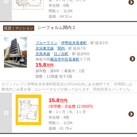
所在階：6階
間取り：1LDK
面積：44.51㎡
シーフォルム関内２
賃貸｜マンション
ブルーライン
「
伊勢佐木長者町
」駅 徒歩2分
京浜東北線
「
関内
」駅 徒歩7分
京急本線
「
日ノ出町
」駅 徒歩9分
神奈川県
横浜市中区
長者町
５丁目
15.8
万円
築年数：築6年 ｜募集中：
1室
階数：11階建 地下1階
セブンイレブン伊勢佐木長者町駅前店が201m以内にある物件です。共用部には
敷地内ごみ置き場・エレベータなどが揃っております。防犯対策もバッチリなマ
ンションタイプの物件です。清...
15.8
万
円
(管理費・共益費 12,000円)
敷：1ヶ月｜礼：1ヶ月
所在階：4階
間取り：1LDK
面積：41.78㎡