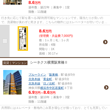
8.6
万円
築年数：築22年 ｜募集中：
1室
階数：11階建
行き先に応じて駅を選べる2駅利用可能なマンションです。陽当たりが良いの
で、洗濯物が臭わずに乾きます。こちらの物件にはエレベーターが付いていま
す。この物件は駅から徒歩3分のマ...
8.6
万
円
(管理費・共益費 7,000円)
敷：1ヶ月｜礼：1ヶ月
所在階：4階
間取り：1K
面積：30.17㎡
シーネクス横濱阪東橋Ⅱ
賃貸｜マンション
ブルーライン
「
阪東橋
」駅 徒歩5分
京急本線
「
黄金町
」駅 徒歩5分
京急本線
「
日ノ出町
」駅 徒歩8分
神奈川県
横浜市中区
若葉町
３丁目
6.9
8.6
万円～
万円
築年数：築10年 ｜募集中：
3室
階数：11階建
共用部にはエレベータ・敷地内ごみ置き場などが揃っており、とても充実してい