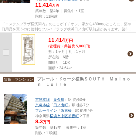
11.414
万円
築年数：築4年 ｜募集中：
1室
階数：11階建
「エステムプラザ横濱関内」のここがイチオシ。家から480mのところに、薬や
日用品を買うのに便利なツルハドラッグ横浜日ノ出町駅前店があります。築3年
と新しく、設備の面でも充実。こ...
11.414
万
円
(管理費・共益費 5,860円)
敷：1ヶ月｜礼：1ヶ月
所在階：6階
間取り：1DK
面積：24.64㎡
プレール・ドゥーク横浜ＳＯＵＴＨ Ｍａｉｓｏ
賃貸｜マンション
ｎ Ｌｏｉｒｅ
京急本線
「
黄金町
」駅 徒歩3分
京急本線
「
日ノ出町
」駅 徒歩7分
ブルーライン
「
阪東橋
」駅 徒歩7分
神奈川県
横浜市中区
初音町
２丁目
8.3
万円
築年数：築18年 ｜募集中：
1室
階数：11階建