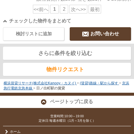
1
2
<<前へ
次へ>>
最初
チェックした物件をまとめて
検討リストに追加
お問い合わせ
さらに条件を絞り込む
物件リクエスト
横浜賃貸リサーチ(株式会社Kanooy・カヌイ)
>
(賃貸)路線・駅から探す
>
京浜
急行電鉄京急本線
>
日ノ出町駅の賃貸
ページトップに戻る
営業時間:10:00～19:00
定休日:毎週水曜日（1月～3月を除く）
ホーム