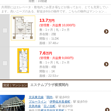
階数：10階建
共用部にはエレベータ・敷地内ごみ置き場などが揃っており、とても充実してい
ます。高いニーズのある、駅徒歩9分の物件です。こちらの物件はマンションで
す。付近にある2つの駅は、用...
13.7
万
円
(管理費・共益費 10,000円)
敷：1ヶ月｜礼：2ヶ月
所在階：2階
間取り：1LDK
面積：37.48㎡
7.6
万
円
(管理費・共益費 9,000円)
敷：1ヶ月｜礼：2ヶ月
所在階：4階
間取り：1K
面積：22.53㎡
エステムプラザ横濱関内
賃貸｜マンション
京浜東北線
「
関内
」駅 徒歩8分
ブルーライン
「
伊勢佐木長者町
」駅 徒歩5分
京急本線
「
日ノ出町
」駅 徒歩6分
神奈川県
横浜市中区
若葉町
１丁目