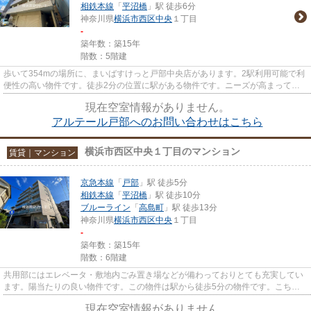
相鉄本線
「
平沼橋
」駅 徒歩6分
神奈川県
横浜市西区
中央
１丁目
-
築年数：築15年
階数：5階建
歩いて354mの場所に、まいばすけっと戸部中央店があります。2駅利用可能で利
便性の高い物件です。徒歩2分の位置に駅がある物件です。ニーズが高まってお
り求められている設備が敷地内...
現在空室情報がありません。
アルテール戸部へのお問い合わせはこちら
横浜市西区中央１丁目のマンション
賃貸｜マンション
京急本線
「
戸部
」駅 徒歩5分
相鉄本線
「
平沼橋
」駅 徒歩10分
ブルーライン
「
高島町
」駅 徒歩13分
神奈川県
横浜市西区
中央
１丁目
-
築年数：築15年
階数：6階建
共用部にはエレベータ・敷地内ごみ置き場などが備わっておりとても充実してい
ます。陽当たりの良い物件です。この物件は駅から徒歩5分の物件です。こちら
の物件はマンションです。2駅...
現在空室情報がありません。