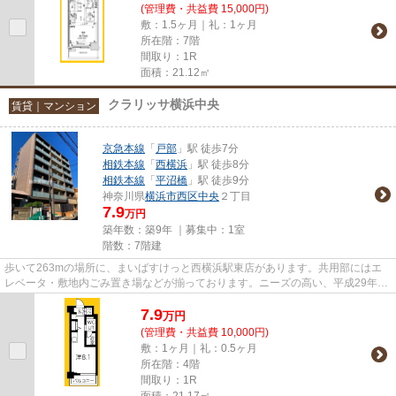
(管理費・共益費 15,000円)
敷：1.5ヶ月｜礼：1ヶ月
所在階：7階
間取り：1R
面積：21.12㎡
クラリッサ横浜中央
賃貸｜マンション
京急本線
「
戸部
」駅 徒歩7分
相鉄本線
「
西横浜
」駅 徒歩8分
相鉄本線
「
平沼橋
」駅 徒歩9分
神奈川県
横浜市西区
中央
２丁目
7.9
万円
築年数：築9年 ｜募集中：
1室
階数：7階建
歩いて263mの場所に、まいばすけっと西横浜駅東店があります。共用部にはエ
レベータ・敷地内ごみ置き場などが揃っております。ニーズの高い、平成29年築
の物件で、オシャレな室内が魅...
7.9
万
円
(管理費・共益費 10,000円)
敷：1ヶ月｜礼：0.5ヶ月
所在階：4階
間取り：1R
面積：21.17㎡