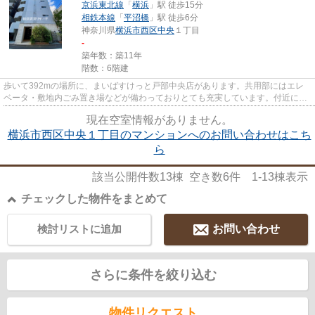
京浜東北線
「
横浜
」駅 徒歩15分
相鉄本線
「
平沼橋
」駅 徒歩6分
神奈川県
横浜市西区
中央
１丁目
-
築年数：築11年
階数：6階建
歩いて392mの場所に、まいばすけっと戸部中央店があります。共用部にはエレ
ベータ・敷地内ごみ置き場などが備わっておりとても充実しています。付近に駅
が2つあるので、経路を用途や行...
現在空室情報がありません。
横浜市西区中央１丁目のマンションへのお問い合わせはこち
ら
該当公開件数
13
棟 空き数
6
件
1-13
棟表示
チェックした物件をまとめて
検討リストに追加
お問い合わせ
さらに条件を絞り込む
物件リクエスト