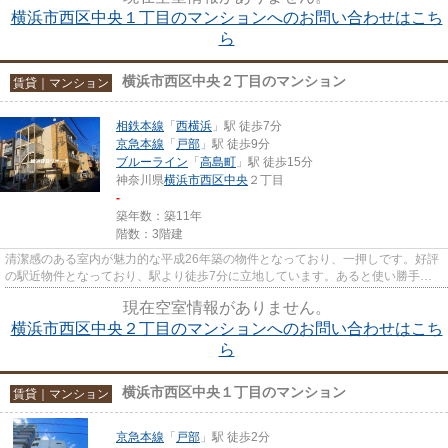
横浜市西区中央１丁目のマンションへのお問い合わせはこち
ら
横浜市西区中央２丁目のマンション
賃貸｜マンション
相鉄本線
「
西横浜
」駅 徒歩7分
京急本線
「
戸部
」駅 徒歩9分
ブルーライン
「
高島町
」駅 徒歩15分
神奈川県
横浜市西区
中央
２丁目
-
築年数：築11年
階数：3階建
清潔感のある室内が魅力的な平成26年築の物件となっており、一押しです。好評
の駅近物件となっており、駅より徒歩7分に立地しています。あると使い勝手が
よく利便性が高いのが敷地内ご...
現在空室情報がありません。
横浜市西区中央２丁目のマンションへのお問い合わせはこち
ら
横浜市西区中央１丁目のマンション
賃貸｜マンション
京急本線
「
戸部
」駅 徒歩2分