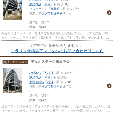
京急本線
「
戸部
」駅 徒歩10分
ブルーライン
「
高島町
」駅 徒歩17分
神奈川県
横浜市西区
中央
２丁目
-
築年数：築7年
階数：7階建
共用部にはエレベータ・敷地内ごみ置き場などが揃っており、とても充実してい
ます。お使いいただける駅は2駅あり、行き先に応じて使い分けができます。築6
年の物件です。こちらの物件...
現在空室情報がありません。
クラリッサ横浜アレッタへのお問い合わせはこちら
デュオステージ横浜中央
賃貸｜マンション
相鉄本線
「
西横浜
」駅 徒歩8分
京急本線
「
戸部
」駅 徒歩8分
東急東横線
「
横浜
」駅 徒歩20分
神奈川県
横浜市西区
中央
２丁目
-
築年数：築5年
階数：9階建
当社イチオシの物件の「デュオステージ横浜中央」。ぜひ一度ご覧ください。当
社イチオシの物件の「デュオステージ横浜中央」。ぜひ一度ご覧ください。共用