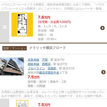
パウロニアバレーテイク４西横浜：相鉄本線西横浜駅にも近くて便利。「パウロ
ニアバレーテイク４西横浜」のここがイチオシ。共用部にはエレベータ・敷地内
ごみ置き場など様々な設備や...
7.6
万
円
(管理費・共益費 5,000円)
敷：1ヶ月｜礼：1ヶ月
所在階：4階
間取り：1K
面積：25.90㎡
クラリッサ横浜フロード
賃貸｜マンション
京急本線
「
戸部
」駅 徒歩7分
相鉄本線
「
西横浜
」駅 徒歩7分
ブルーライン
「
高島町
」駅 徒歩12分
神奈川県
横浜市西区
中央
２丁目
7.5
万円
築年数：築5年 ｜募集中：
1室
階数：10階建
共用部には敷地内ごみ置き場・エレベータなど様々な設備やサービスが揃ってい
るので便利です。築浅で、設備もそろっている物件です。きれいな物件で気持ち
もフレッシュ。2駅利用できる...
7.5
万
円