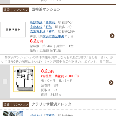
西横浜マンション
賃貸｜マンション
相鉄本線
「
西横浜
」駅 徒歩5分
京急本線
「
戸部
」駅 徒歩10分
京浜東北線
「
横浜
」駅 徒歩16分
神奈川県
横浜市西区
中央
２丁目
8.2
万円
築年数：築34年 ｜募集中：
1室
階数：11階建 地下1階
「西横浜マンション」の物件情報をお探しならお気軽にお問い合わせ下さい。歩
いて徒歩6分の場所にまいばすけっと戸部中央店があるのもポイント。共用部に
は敷地内ごみ置き場・エレベー...
8.2
万
円
(管理費・共益費 20,000円)
敷：0ヶ月｜礼：1ヶ月
所在階：3階
間取り：2K
面積：34.55㎡
クラリッサ横浜アレッタ
賃貸｜マンション
相鉄本線
「
西横浜
」駅 徒歩9分