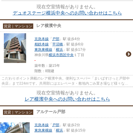
部にはエレベータ・敷地内ご...
現在空室情報がありません。
デュオステージ横浜中央へのお問い合わせはこちら
レア横濱中央
賃貸｜マンション
京急本線
「
戸部
」駅 徒歩4分
相鉄本線
「
平沼橋
」駅 徒歩6分
東急東横線
「
横浜
」駅 徒歩17分
神奈川県
横浜市西区
中央
１丁目
-
築年数：築15年
階数：8階建
こだわりポイント満載のレア横濱中央。便利なスーパー「まいばすけっと戸部中
央店」まで224mです。共用部にはエレベータ・敷地内ごみ置き場など様々な設
備やサービスが揃っているので...
現在空室情報がありません。
レア横濱中央へのお問い合わせはこちら
アルテール戸部
賃貸｜マンション
京急本線
「
戸部
」駅 徒歩2分
東急東横線
「
横浜
」駅 徒歩15分