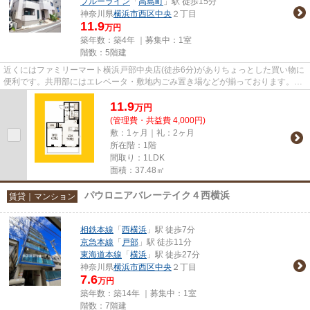
ブルーライン
「
高島町
」駅 徒歩15分
神奈川県
横浜市西区
中央
２丁目
11.9
万円
築年数：築4年 ｜募集中：
1室
階数：5階建
近くにはファミリーマート横浜戸部中央店(徒歩6分)がありちょっとした買い物に
便利です。共用部にはエレベータ・敷地内ごみ置き場などが揃っております。近
くに2駅ある、アクセスが良...
11.9
万
円
(管理費・共益費 4,000円)
敷：1ヶ月｜礼：2ヶ月
所在階：1階
間取り：1LDK
面積：37.48㎡
パウロニアバレーテイク４西横浜
賃貸｜マンション
相鉄本線
「
西横浜
」駅 徒歩7分
京急本線
「
戸部
」駅 徒歩11分
東海道本線
「
横浜
」駅 徒歩27分
神奈川県
横浜市西区
中央
２丁目
7.6
万円
築年数：築14年 ｜募集中：
1室
階数：7階建