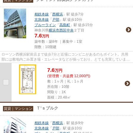
相鉄本線
「
西横浜
」駅 徒歩7分
京急本線
「
戸部
」駅 徒歩10分
ブルーライン
「
高島町
」駅 徒歩15分
神奈川県
横浜市西区
中央
２丁目
7.6
万円
築年数：築8年 ｜募集中：
1室
階数：10階建
ローソン西横浜駅前店まで徒歩7分と近場にコンビニがあるのもポイント。共用
部には敷地内ごみ置き場・エレベータなどが揃っており、とても充実していま
す。築8年でしっかりとした作り...
7.6
万
円
(管理費・共益費 12,000円)
敷：1ヶ月｜礼：1ヶ月
所在階：10階
間取り：1K
面積：20.48㎡
Ｔ’ｓブルク
賃貸｜マンション
相鉄本線
「
西横浜
」駅 徒歩9分
京急本線
「
戸部
」駅 徒歩10分