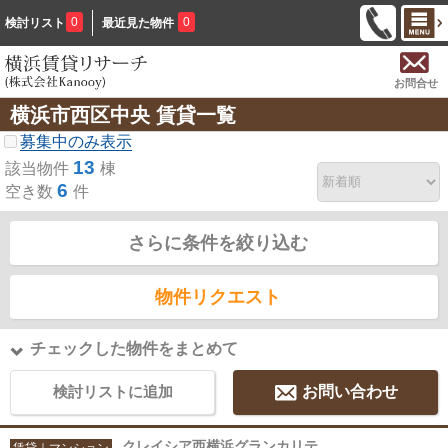
0
0
検討リスト
最近見た物件
お問合せ
横浜市西区中央 賃貸一覧
募集中のみ表示
13
該当物件
棟
6
空き数
件
さらに条件を絞り込む
物件リクエスト
チェックした物件をまとめて
検討リストに追加
お問い合わせ
クレイシア西横浜グランカリテ
賃貸｜マンション