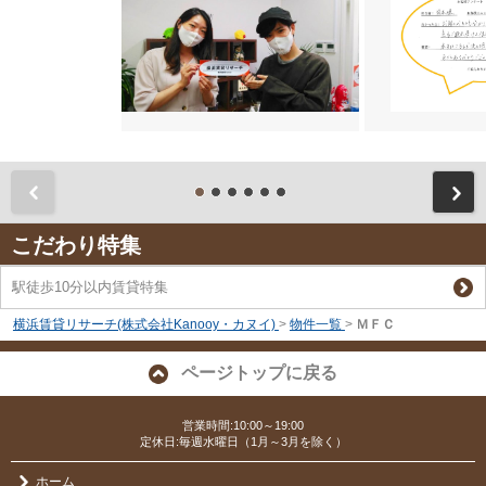
前
こだわり特集
駅徒歩10分以内賃貸特集
横浜賃貸リサーチ(株式会社Kanooy・カヌイ)
>
物件一覧
>
ＭＦＣ
ページトップに戻る
営業時間:10:00～19:00
定休日:毎週水曜日（1月～3月を除く）
ホーム