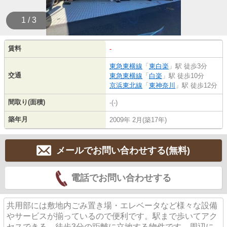
1 / 3
賃料
-
東急東横線
「
東白楽
」駅 徒歩3分
交通
東急東横線
「
白楽
」駅 徒歩10分
京浜東北線
「
東神奈川
」駅 徒歩12分
間取り(面積)
-(-)
築年月
2009年 2月(築17年)
メールでお問い合わせする(無料)
電話でお問い合わせする
共用部には敷地内ごみ置き場・エレベータなど様々な設備
やサービスが揃っているので便利です。駅まで歩いてアク
セスできる、徒歩3分の距離に立地する物件です。周辺に