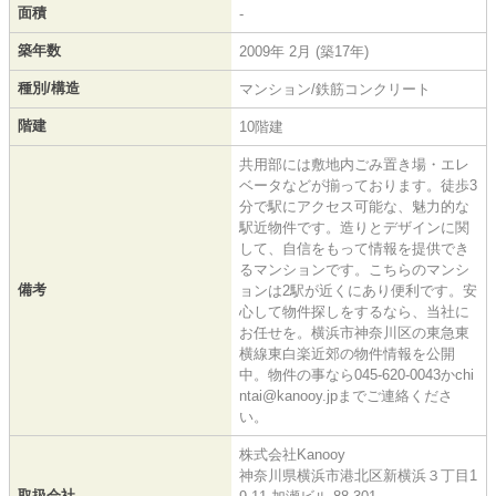
面積
-
築年数
2009年 2月 (築17年)
種別/構造
マンション/鉄筋コンクリート
階建
10階建
共用部には敷地内ごみ置き場・エレ
ベータなどが揃っております。徒歩3
分で駅にアクセス可能な、魅力的な
駅近物件です。造りとデザインに関
して、自信をもって情報を提供でき
るマンションです。こちらのマンシ
備考
ョンは2駅が近くにあり便利です。安
心して物件探しをするなら、当社に
お任せを。横浜市神奈川区の東急東
横線東白楽近郊の物件情報を公開
中。物件の事なら045-620-0043かchi
ntai@kanooy.jpまでご連絡くださ
い。
株式会社Kanooy
神奈川県横浜市港北区新横浜３丁目1
取扱会社