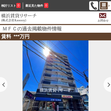
0
0
検討リスト
最近見た物件
お問合せ
ＭＦＣの過去掲載物件情報
賃料
***
万円