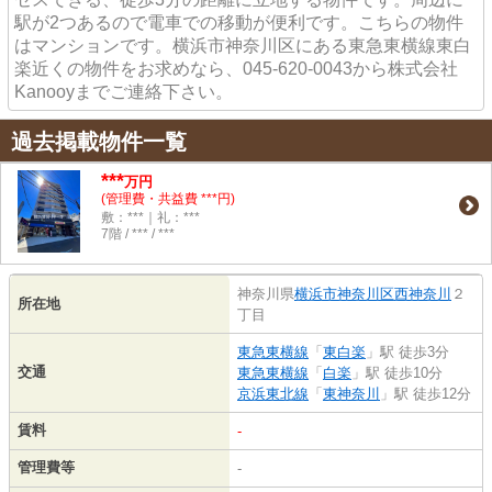
駅が2つあるので電車での移動が便利です。こちらの物件
はマンションです。横浜市神奈川区にある東急東横線東白
楽近くの物件をお求めなら、045-620-0043から株式会社
Kanooyまでご連絡下さい。
過去掲載物件一覧
***
万円
(管理費・共益費 ***円)
敷：***｜礼：***
7階 / *** / ***
神奈川県
横浜市神奈川区
西神奈川
２
所在地
丁目
東急東横線
「
東白楽
」駅 徒歩3分
交通
東急東横線
「
白楽
」駅 徒歩10分
京浜東北線
「
東神奈川
」駅 徒歩12分
賃料
-
管理費等
-