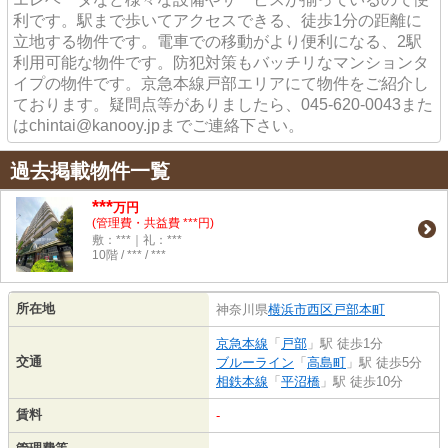
利です。駅まで歩いてアクセスできる、徒歩1分の距離に
立地する物件です。電車での移動がより便利になる、2駅
利用可能な物件です。防犯対策もバッチリなマンションタ
イプの物件です。京急本線戸部エリアにて物件をご紹介し
ております。疑問点等がありましたら、045-620-0043また
はchintai@kanooy.jpまでご連絡下さい。
過去掲載物件一覧
***
万円
(管理費・共益費 ***円)
敷：***｜礼：***
10階 / *** / ***
所在地
神奈川県
横浜市西区
戸部本町
京急本線
「
戸部
」駅 徒歩1分
交通
ブルーライン
「
高島町
」駅 徒歩5分
相鉄本線
「
平沼橋
」駅 徒歩10分
賃料
-