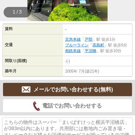
1 / 3
賃料
-
京急本線
「
戸部
」駅 徒歩1分
交通
ブルーライン
「
高島町
」駅 徒歩5分
相鉄本線
「
平沼橋
」駅 徒歩10分
間取り(面積)
-(-)
築年月
2005年 7月(築21年)
メールでお問い合わせする(無料)
電話でお問い合わせする
こちらの物件はスーパー「まいばすけっと横浜平沼橋店」
が383m以内にあります。共用部には敷地内ごみ置き場・
エレベータなど様々な設備やサービスが揃っているので便