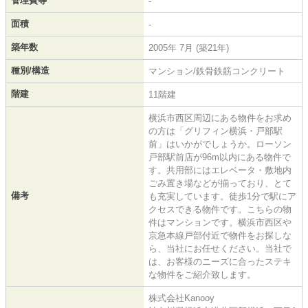
管理費等
-
面積
-
築年数
2005年 7月 (築21年)
種別/構造
マンション/鉄骨鉄筋コンクリート
階建
11階建
横浜市西区周辺にある物件をお求め
の方は「グリフィン横浜・戸部駅
前」はいかがでしょうか。ローソン
戸部駅前店が96m以内にある物件で
す。共用部にはエレベータ・敷地内
ごみ置き場などが揃っており、とて
備考
も充実しています。徒歩1分で駅にア
クセスできる物件です。こちらの物
件はマンションです。横浜市西区や
京急本線戸部付近で物件をお探しな
ら、当社にお任せください。当社で
は、お客様のニーズに合ったステキ
な物件をご紹介致します。
株式会社Kanooy