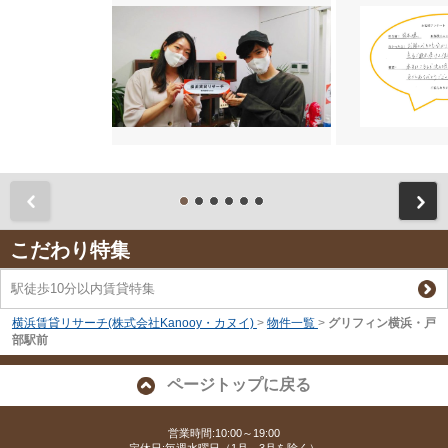
前
こだわり特集
駅徒歩10分以内賃貸特集
横浜賃貸リサーチ(株式会社Kanooy・カヌイ)
>
物件一覧
>
グリフィン横浜・戸
部駅前
ページトップに戻る
営業時間:10:00～19:00