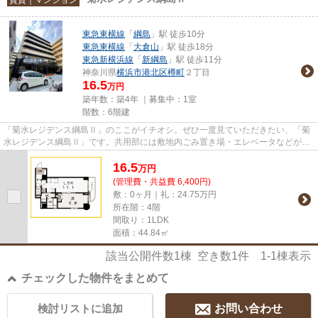
東急東横線
「
綱島
」駅 徒歩10分
東急東横線
「
大倉山
」駅 徒歩18分
東急新横浜線
「
新綱島
」駅 徒歩11分
神奈川県
横浜市港北区
樽町
２丁目
16.5
万円
築年数：築4年 ｜募集中：
1室
階数：6階建
「菊水レジデンス綱島Ⅱ」のここがイチオシ。ぜひ一度見ていただきたい、「菊
水レジデンス綱島Ⅱ」です。共用部には敷地内ごみ置き場・エレベータなどが備
わっておりとても充実していま...
16.5
万
円
(管理費・共益費 6,400円)
敷：0ヶ月｜礼：24.75万円
所在階：4階
間取り：1LDK
面積：44.84㎡
該当公開件数
1
棟 空き数
1
件
1-1
棟表示
チェックした物件をまとめて
検討リストに追加
お問い合わせ