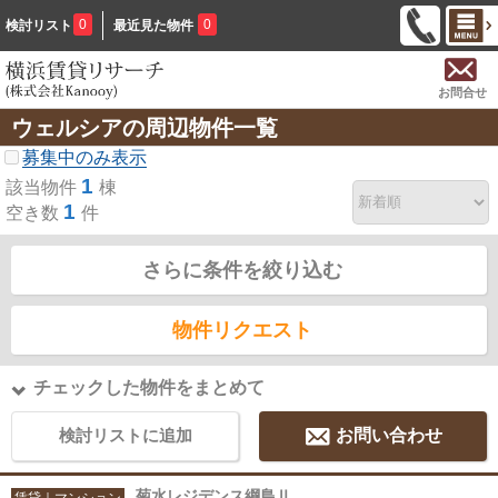
0
0
検討リスト
最近見た物件
お問合せ
ウェルシアの周辺物件一覧
募集中のみ表示
1
該当物件
棟
1
空き数
件
さらに条件を絞り込む
物件リクエスト
チェックした物件をまとめて
検討リストに追加
お問い合わせ
菊水レジデンス綱島Ⅱ
賃貸｜マンション