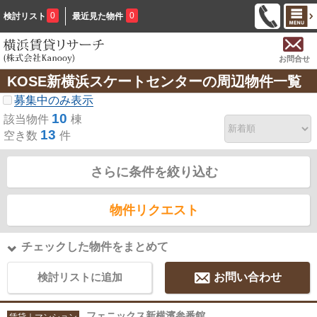
0
0
検討リスト
最近見た物件
お問合せ
KOSE新横浜スケートセンターの周辺物件一覧
募集中のみ表示
10
該当物件
棟
13
空き数
件
さらに条件を絞り込む
物件リクエスト
チェックした物件をまとめて
検討リストに追加
お問い合わせ
フェニックス新横濱参番館
賃貸｜マンション