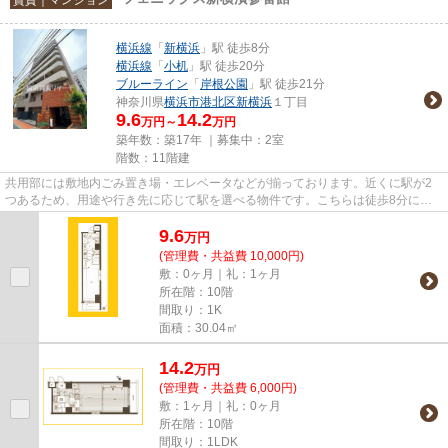
横浜線
「
新横浜
」駅 徒歩8分
横浜線
「
小机
」駅 徒歩20分
ブルーライン
「
岸根公園
」駅 徒歩21分
神奈川県
横浜市港北区
新横浜
１丁目
9.6
14.2
万円～
万円
築年数：築17年 ｜募集中：
2室
階数：11階建
共用部には敷地内ごみ置き場・エレベータなどが揃っております。近くに駅が2
つあるため、用途や行き先に応じて駅を選べる物件です。こちらは徒歩8分に立
地する物件です。こちらはマン...
9.6
万
円
(管理費・共益費 10,000円)
敷：0ヶ月｜礼：1ヶ月
所在階：10階
間取り：1K
面積：30.04㎡
14.2
万
円
(管理費・共益費 6,000円)
敷：1ヶ月｜礼：0ヶ月
所在階：10階
間取り：1LDK