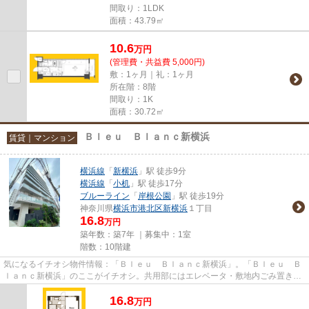
間取り：1LDK
面積：43.79㎡
10.6
万
円
(管理費・共益費 5,000円)
敷：1ヶ月｜礼：1ヶ月
所在階：8階
間取り：1K
面積：30.72㎡
Ｂｌｅｕ Ｂｌａｎｃ新横浜
賃貸｜マンション
横浜線
「
新横浜
」駅 徒歩9分
横浜線
「
小机
」駅 徒歩17分
ブルーライン
「
岸根公園
」駅 徒歩19分
神奈川県
横浜市港北区
新横浜
１丁目
16.8
万円
築年数：築7年 ｜募集中：
1室
階数：10階建
気になるイチオシ物件情報：「Ｂｌｅｕ Ｂｌａｎｃ新横浜」。「Ｂｌｅｕ Ｂ
ｌａｎｃ新横浜」のここがイチオシ。共用部にはエレベータ・敷地内ごみ置き場
などが備わっておりとても充...
16.8
万
円