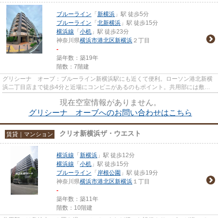
ブルーライン
「
新横浜
」駅 徒歩5分
ブルーライン
「
北新横浜
」駅 徒歩15分
横浜線
「
小机
」駅 徒歩23分
神奈川県
横浜市港北区
新横浜
２丁目
-
築年数：築19年
階数：7階建
グリシーナ オーブ：ブルーライン新横浜駅にも近くて便利。ローソン港北新横
浜二丁目店まで徒歩4分と近場にコンビニがあるのもポイント。共用部には敷地
内ごみ置き場・エレベータなど...
現在空室情報がありません。
グリシーナ オーブへのお問い合わせはこちら
クリオ新横浜ザ・ウエスト
賃貸｜マンション
横浜線
「
新横浜
」駅 徒歩12分
横浜線
「
小机
」駅 徒歩15分
ブルーライン
「
岸根公園
」駅 徒歩19分
神奈川県
横浜市港北区
新横浜
１丁目
-
築年数：築11年
階数：10階建