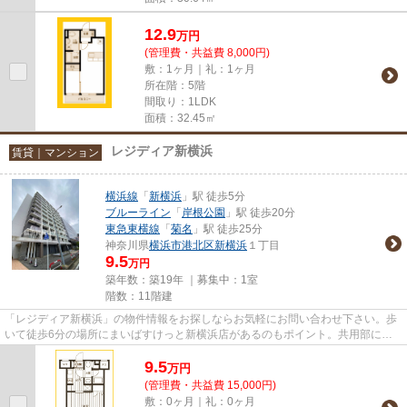
12.9
万
円
(管理費・共益費 8,000円)
敷：1ヶ月｜礼：1ヶ月
所在階：5階
間取り：1LDK
面積：32.45㎡
レジディア新横浜
賃貸｜マンション
横浜線
「
新横浜
」駅 徒歩5分
ブルーライン
「
岸根公園
」駅 徒歩20分
東急東横線
「
菊名
」駅 徒歩25分
神奈川県
横浜市港北区
新横浜
１丁目
9.5
万円
築年数：築19年 ｜募集中：
1室
階数：11階建
「レジディア新横浜」の物件情報をお探しならお気軽にお問い合わせ下さい。歩
いて徒歩6分の場所にまいばすけっと新横浜店があるのもポイント。共用部には
敷地内ごみ置き場・エレベータ...
9.5
万
円
(管理費・共益費 15,000円)
敷：0ヶ月｜礼：0ヶ月