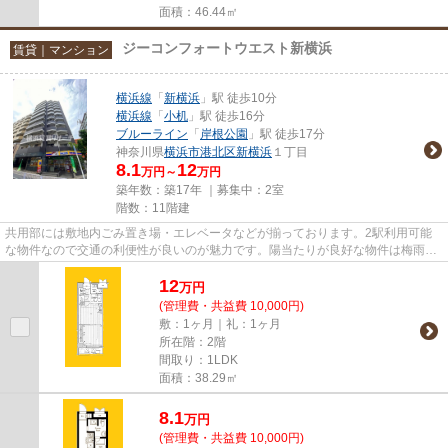
面積：46.44㎡
ジーコンフォートウエスト新横浜
賃貸｜マンション
横浜線
「
新横浜
」駅 徒歩10分
横浜線
「
小机
」駅 徒歩16分
ブルーライン
「
岸根公園
」駅 徒歩17分
神奈川県
横浜市港北区
新横浜
１丁目
8.1
12
万円～
万円
築年数：築17年 ｜募集中：
2室
階数：11階建
共用部には敷地内ごみ置き場・エレベータなどが揃っております。2駅利用可能
な物件なので交通の利便性が良いのが魅力です。陽当たりが良好な物件は梅雨時
期の湿気もたまりにくい条件と...
12
万
円
(管理費・共益費 10,000円)
敷：1ヶ月｜礼：1ヶ月
所在階：2階
間取り：1LDK
面積：38.29㎡
8.1
万
円
(管理費・共益費 10,000円)