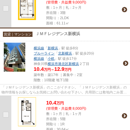
(管理費・共益費 9,000円)
敷：1ヶ月｜礼：2ヶ月
所在階：3階
間取り：2LDK
面積：61.11㎡
ＪＭＦレジデンス新横浜
賃貸｜マンション
横浜線
「
新横浜
」駅 徒歩8分
ブルーライン
「
北新横浜
」駅 徒歩20分
横浜線
「
小机
」駅 徒歩17分
神奈川県
横浜市港北区
新横浜
２丁目
10.4
12.9
万円～
万円
築年数：築17年 ｜募集中：
2室
階数：10階建 地下1階
「ＪＭＦレジデンス新横浜」のここがイチオシ。「ＪＭＦレジデンス新横浜」の
物件情報をお探しならお気軽にお問い合わせ下さい。共用部には敷地内ごみ置き
場・エレベータなど様々な設...
10.4
万
円
(管理費・共益費 8,000円)
敷：1ヶ月｜礼：1ヶ月
所在階：5階
間取り：1R
面積：30.64㎡