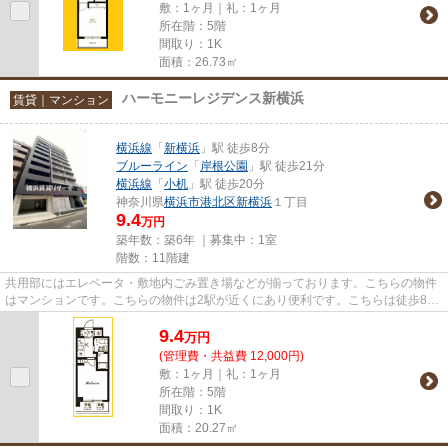
敷：1ヶ月｜礼：1ヶ月
所在階：5階
間取り：1K
面積：26.73㎡
ハーモニーレジデンス新横浜
賃貸｜マンション
横浜線
「
新横浜
」駅 徒歩8分
ブルーライン
「
岸根公園
」駅 徒歩21分
横浜線
「
小机
」駅 徒歩20分
神奈川県
横浜市港北区
新横浜
１丁目
9.4
万円
築年数：築6年 ｜募集中：
1室
階数：11階建
共用部にはエレベータ・敷地内ごみ置き場などが揃っております。こちらの物件
はマンションです。こちらの物件は2駅が近くにあり便利です。こちらは徒歩8分
に立地する物件です。築5年の...
9.4
万
円
(管理費・共益費 12,000円)
敷：1ヶ月｜礼：1ヶ月
所在階：5階
間取り：1K
面積：20.27㎡