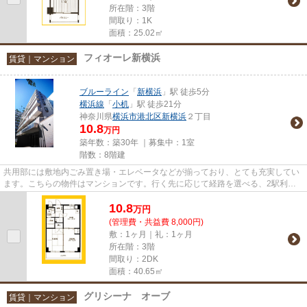
所在階：3階
間取り：1K
面積：25.02㎡
フィオーレ新横浜
賃貸｜マンション
ブルーライン
「
新横浜
」駅 徒歩5分
横浜線
「
小机
」駅 徒歩21分
神奈川県
横浜市港北区
新横浜
２丁目
10.8
万円
築年数：築30年 ｜募集中：
1室
階数：8階建
共用部には敷地内ごみ置き場・エレベータなどが揃っており、とても充実してい
ます。こちらの物件はマンションです。行く先に応じて経路を選べる、2駅利用
可能な物件です。駅まで徒歩5...
10.8
万
円
(管理費・共益費 8,000円)
敷：1ヶ月｜礼：1ヶ月
所在階：3階
間取り：2DK
面積：40.65㎡
グリシーナ オーブ
賃貸｜マンション