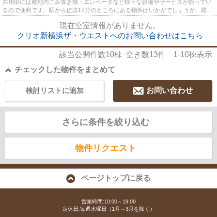
共用部には敷地内ごみ置き場・エレベータなど様々な設備やサービスが揃ってい
るので便利です。駅から徒歩12分のところにある物件はいかがでしょうか。陽当
たりの良い物件です。2駅利用...
現在空室情報がありません。
クリオ新横浜ザ・ウエストへのお問い合わせはこちら
該当公開件数
10
棟 空き数
13
件
1-10
棟表示
チェックした物件をまとめて
検討リストに追加
お問い合わせ
さらに条件を絞り込む
物件リクエスト
ページトップに戻る
営業時間:10:00～19:00
定休日:毎週水曜日（1月～3月を除く）