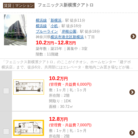
フェニックス新横濱クアトロ
賃貸｜マンション
横浜線
「
新横浜
」駅 徒歩11分
横浜線
「
小机
」駅 徒歩16分
ブルーライン
「
岸根公園
」駅 徒歩18分
神奈川県
横浜市港北区
新横浜
１丁目
10.2
12.8
万円～
万円
築年数：築15年 ｜募集中：
3室
階数：11階建
「フェニックス新横濱クアトロ」のここがイチオシ。ホームセンター「建デポ
横浜店」まで、徒歩6分。共用部にはエレベータ・敷地内ごみ置き場などが備わ
っておりとても充実しています...
10.2
万
円
(管理費・共益費 6,000円)
敷：1ヶ月｜礼：1ヶ月
所在階：2階
間取り：1DK
面積：30.72㎡
12.8
万
円
(管理費・共益費 7,000円)
敷：1ヶ月｜礼：1ヶ月
所在階：2階