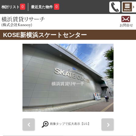
0
0
検討リスト
最近見た物件
お問合せ
KOSE新横浜スケートセンター
前
次
画像タップで拡大表示【
1
/1】