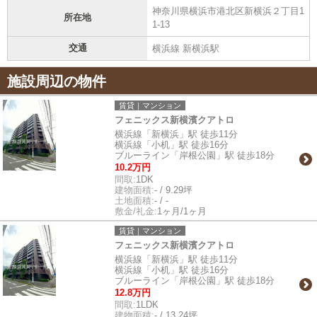
神奈川県横浜市港北区新横浜２丁目1
所在地
1-13
交通
横浜線 新横浜駅
施設周辺の物件
賃貸｜マンション
フェニックス新横濱クアトロ
横浜線「新横浜」駅 徒歩11分
横浜線「小机」駅 徒歩16分
ブルーライン「岸根公園」駅 徒歩18分
10.2万円
間取:
1DK
建物面積:
- / 9.29坪
土地面積:
- / -
敷金/礼金:
1ヶ月/1ヶ月
賃貸｜マンション
フェニックス新横濱クアトロ
横浜線「新横浜」駅 徒歩11分
横浜線「小机」駅 徒歩16分
ブルーライン「岸根公園」駅 徒歩18分
12.8万円
間取:
1LDK
建物面積:
- / 13.24坪