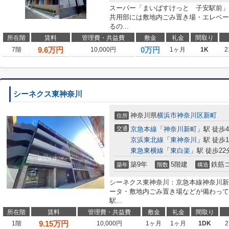
スーパー「まいばすけっと 子安駅前」
共用部には敷地内ごみ置き場・エレベー
るの...
所在階
賃料
管理費・共益費
敷金
礼金
間取り
9.6
万円
0万円
7階
10,000円
1ヶ月
1K
2
シーネクス東神奈川
神奈川県
横浜市神奈川区
新町
住所
交通
京急本線
「
神奈川新町
」駅 徒歩
京浜東北線
「
東神奈川
」駅 徒歩1
東急東横線
「
東白楽
」駅 徒歩22
築9年
5階建
鉄筋
築年
階数
構造
シーネクス東神奈川：京急本線神奈川新
ータ・敷地内ごみ置き場などが備わって
駅...
所在階
賃料
管理費・共益費
敷金
礼金
間取り
9.15
万円
1階
10,000円
1ヶ月
1ヶ月
1DK
2