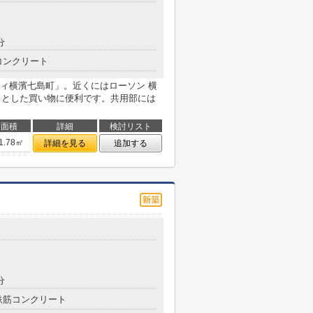
分
コンクリート
ィ横濱七島町」。近くにはローソン 横
ょっとした買い物に便利です。共用部には
面積
詳細
検討リスト
1.78㎡
詳細を見る
追加する
分
鉄筋コンクリート