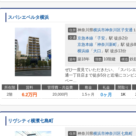
スパシエベルタ横浜
神奈川県
横浜市神奈川区
子安通
住所
交通
京急本線
「
子安
」駅 徒歩2分
京急本線
「
神奈川新町
」駅 徒歩
横浜線
「
大口
」駅 徒歩13分
築18年
10階建
鉄
築年
階数
構造
ぜひ一度見ていただきたい、「スパシエ
通一丁目店まで徒歩5分と近場にコンビ
ベー...
所在階
賃料
管理費・共益費
敷金
礼金
間取り
6.2
万円
0ヶ月
2階
20,000円
1.5ヶ月
1K
リヴシティ横濱七島町
神奈川県
横浜市神奈川区
七島町
住所