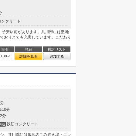
分
コンクリート
と 子安駅前があります。共用部には敷地
ておりとても充実しています。こだわり
面積
詳細
検討リスト
0.38㎡
詳細を見る
追加する
3分
歩10分
2分
鉄筋コンクリート
構造
シ。共用部には敷地内ごみ置き場・エレ