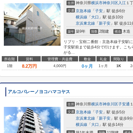
神奈川県
横浜市神奈川区
入江
１
住所
交通
京急本線
「
子安
」駅 徒歩6分
横浜線
「
大口
」駅 徒歩10分
京浜東北線
「
新子安
」駅 徒歩11
築9年
2階建
木造
築年
階数
構造
リブリ・宝樹二番館：京急本線子安駅
子安駅前まで徒歩4分で行けます。こち
がる...
所在階
賃料
管理費・共益費
敷金
礼金
間取り
8.2
万円
0ヶ月
1階
4,000円
1ヶ月
1K
2
アルコバレーノヨコハマコヤス
神奈川県
横浜市神奈川区
子安通
住所
交通
京急本線
「
子安
」駅 徒歩5分
京浜東北線
「
新子安
」駅 徒歩9分
横浜線
「
大口
」駅 徒歩14分
築1年未満
11階建
築年
階数
構造