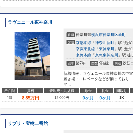
ラヴェニール東神奈川
神奈川県
横浜市神奈川区
新町
住所
交通
京急本線
「
神奈川新町
」駅 徒歩
京浜東北線
「
東神奈川
」駅 徒歩1
京急本線
「
京急東神奈川
」駅 徒
築7年
9階建
鉄筋
築年
階数
構造
新着情報：ラヴェニール東神奈川の空室
置き場・エレベータなどが揃っており、
マ...
所在階
賃料
管理費・共益費
敷金
礼金
間取り
8.85
万円
0ヶ月
0ヶ月
4階
12,000円
1K
リブリ・宝樹二番館