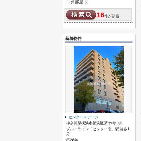
角部屋
(-)
16
件が該当
新着物件
センターステージ
神奈川県横浜市都筑区茅ケ崎中央
ブルーライン「センター南」駅 徒歩1
分
築26年