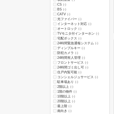
CS
(-)
BS
(-)
CATV
(-)
光ファイバー
(-)
インターネット対応
(-)
オートロック
(-)
TVモニタ付インターホン
(-)
宅配ボックス
(-)
24時間緊急通報システム
(-)
ディンプルキー
(-)
防犯カメラ
(-)
24時間有人管理
(-)
フロントサービス
(-)
24時間ゴミ出し可
(-)
住戸内覧可能
(-)
コンシェルジュサービス
(-)
駐車場あり
(-)
2階以上
(-)
1階の物件
(-)
10階以上
(-)
20階以上
(-)
最上階
(-)
南向き
(-)