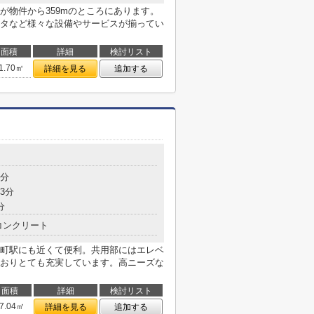
が物件から359mのところにあります。
タなど様々な設備やサービスが揃ってい
面積
詳細
検討リスト
1.70㎡
詳細を見る
追加する
4分
3分
分
コンクリート
町駅にも近くて便利。共用部にはエレベ
おりとても充実しています。高ニーズな
面積
詳細
検討リスト
7.04㎡
詳細を見る
追加する