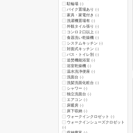
駐輪場
(-)
バイク置場あり
(-)
家具・家電付き
(-)
洗濯機置場有
(-)
外観タイル張り
(-)
コンロ２口以上
(-)
食器洗い乾燥機
(-)
システムキッチン
(-)
対面式キッチン
(-)
バス・トイレ別
(-)
追焚機能浴室
(-)
浴室乾燥機
(-)
温水洗浄便座
(-)
洗面台
(-)
洗髪洗面化粧台
(-)
シャワー
(-)
独立洗面台
(-)
エアコン
(-)
床暖房
(-)
床下収納
(-)
ウォークインクロゼット
(-)
ウォークインシューズクロゼット
(-)
収納豊富
(-)