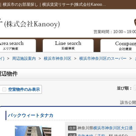
まいばすけっと 子安駅前周辺の物件一覧｜横浜市のお部屋探し｜横浜賃貸リサーチ(株式会社Kanooy・カヌイ)
営業時間：10:00～19:0
イ)
>
周辺施設案内
>
横浜市神奈川区
>
横浜市神奈川区のスーパー
>
周辺物件
並び順：
空室物件のみ表示
該当公開
バックウィートタナカ
神奈川県
横浜市神奈川区
大口通
住所
交通