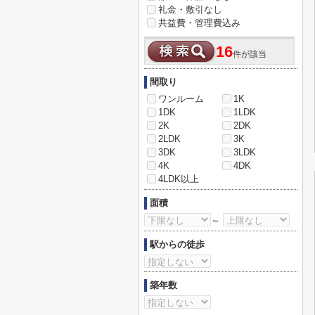
礼金・敷引なし
共益費・管理費込み
16
件が該当
間取り
ワンルーム
1K
1DK
1LDK
2K
2DK
2LDK
3K
3DK
3LDK
4K
4DK
4LDK以上
面積
～
駅からの徒歩
築年数