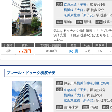
交通
京急本線
「
子安
」駅 徒歩1分
横浜線
「
大口
」駅 徒歩12分
京浜東北線
「
新子安
」駅 徒歩16
築9年
7階建
鉄筋
築年
階数
構造
気になるイチオシ物件情報：「リヴシテ
浜子安通一丁目店(徒歩6分)がありち
エレ...
所在階
賃料
管理費・共益費
敷金
礼金
間取り
7.7
万円
0ヶ月
2階
10,000円
1ヶ月
1K
2
プレール・ドゥーク横濱子安
神奈川県
横浜市神奈川区
七島町
住所
交通
京急本線
「
子安
」駅 徒歩4分
横浜線
「
大口
」駅 徒歩9分
京浜東北線
「
新子安
」駅 徒歩15
築1年未満
7階建
築年
階数
構造