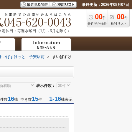
最終更新：2026年08月07日
00
00
件
件
最近見た物件
検討リスト
0
定休日：毎週水曜日（1月～3月を除く）
まいばすけっと 子安駅前
>
まいばすけ
表示件数：
16
15
1-16
件数
棟 空き数
件
棟表示