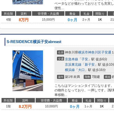
ベータなどが備わっておりとても充実し
便性...
所在階
賃料
管理費・共益費
敷金
礼金
間取り
8
万円
0ヶ月
4階
15,000円
2ヶ月
1K
2
S-RESIDENCE横浜子安abreast
神奈川県
横浜市神奈川区
子安通
住所
交通
京急本線
「
子安
」駅 徒歩6分
京浜東北線
「
新子安
」駅 徒歩10
横浜線
「
大口
」駅 徒歩16分
築1年未満
7階建
築年
階数
構造
こちらはマンションタイプになります。
の物件となっており、一押しです。2駅
車移動...
所在階
賃料
管理費・共益費
敷金
礼金
間取り
8.2
万円
0ヶ月
1階
10,000円
1ヶ月
1K
2