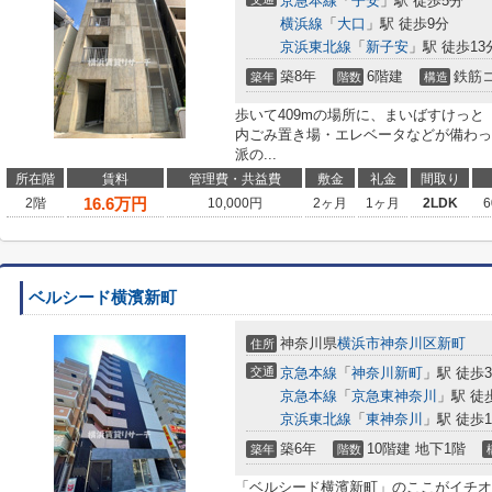
京急本線
「
子安
」駅 徒歩5分
横浜線
「
大口
」駅 徒歩9分
京浜東北線
「
新子安
」駅 徒歩13
築8年
6階建
鉄筋
築年
階数
構造
歩いて409mの場所に、まいばすけっ
内ごみ置き場・エレベータなどが備わっ
派の...
所在階
賃料
管理費・共益費
敷金
礼金
間取り
16.6
万円
2階
10,000円
2ヶ月
1ヶ月
2LDK
6
ベルシード横濱新町
神奈川県
横浜市神奈川区
新町
住所
交通
京急本線
「
神奈川新町
」駅 徒歩
京急本線
「
京急東神奈川
」駅 徒
京浜東北線
「
東神奈川
」駅 徒歩1
築6年
10階建 地下1階
築年
階数
「ベルシード横濱新町」のここがイチオ