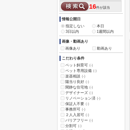
16
件が該当
情報公開日
指定しない
本日
3日以内
1週間以内
画像・動画あり
画像あり
動画あり
こだわり条件
ペット飼育可
(-)
ペット専用設備
(-)
楽器相談
(-)
陽当り良好
(-)
閑静な住宅地
(-)
デザイナーズ
(-)
リノベーション済
(-)
保証人不要
(-)
事務所可
(-)
２人入居可
(-)
バリアフリー
(-)
分割可
(-)