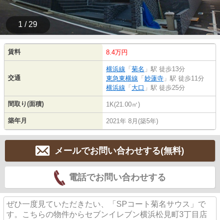
1 / 29
賃料
8.4万円
横浜線
「
菊名
」駅 徒歩13分
交通
東急東横線
「
妙蓮寺
」駅 徒歩11分
横浜線
「
大口
」駅 徒歩25分
間取り(面積)
1K(21.00㎡)
築年月
2021年 8月(築5年)
メールでお問い合わせする(無料)
電話でお問い合わせする
ぜひ一度見ていただきたい、「SPコート菊名サウス」で
す。こちらの物件からセブンイレブン横浜松見町3丁目店