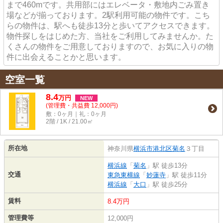
まで460mです。共用部にはエレベータ・敷地内ごみ置き
場などが揃っております。2駅利用可能の物件です。こち
らの物件は、駅へも徒歩13分と歩いてアクセスできます。
物件探しをはじめた方、当社をご利用してみませんか。た
くさんの物件をご用意しておりますので、お気に入りの物
件に出会えることかと思います。
空室一覧
8.4
万
円
NEW
(管理費・共益費 12,000円)
敷：0ヶ月｜礼：0ヶ月
2階 / 1K / 21.00㎡
所在地
神奈川県
横浜市港北区
菊名
３丁目
横浜線
「
菊名
」駅 徒歩13分
交通
東急東横線
「
妙蓮寺
」駅 徒歩11分
横浜線
「
大口
」駅 徒歩25分
賃料
8.4万円
管理費等
12,000円