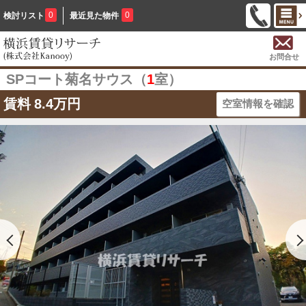
0
0
検討リスト
最近見た物件
お問合せ
SPコート菊名サウス（
1
室）
賃料
8.4万円
空室情報を確認