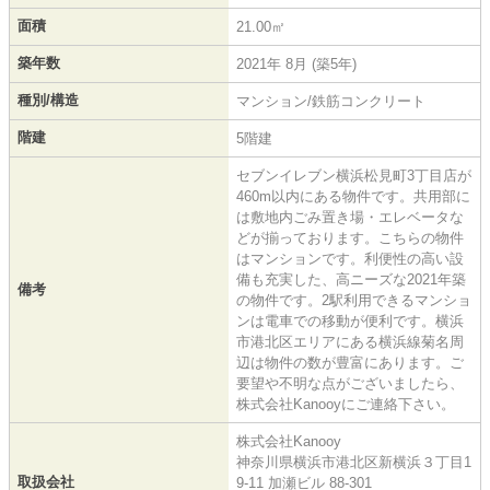
面積
21.00㎡
築年数
2021年 8月 (築5年)
種別/構造
マンション/鉄筋コンクリート
階建
5階建
セブンイレブン横浜松見町3丁目店が
460m以内にある物件です。共用部に
は敷地内ごみ置き場・エレベータな
どが揃っております。こちらの物件
はマンションです。利便性の高い設
備も充実した、高ニーズな2021年築
備考
の物件です。2駅利用できるマンショ
ンは電車での移動が便利です。横浜
市港北区エリアにある横浜線菊名周
辺は物件の数が豊富にあります。ご
要望や不明な点がございましたら、
株式会社Kanooyにご連絡下さい。
株式会社Kanooy
神奈川県横浜市港北区新横浜３丁目1
取扱会社
9-11 加瀬ビル 88-301