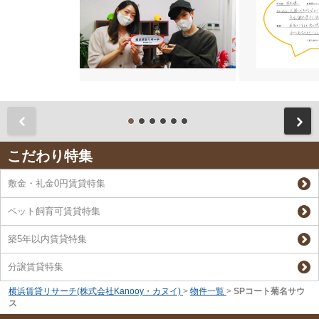
前
こだわり特集
敷金・礼金0円賃貸特集
ペット飼育可賃貸特集
築5年以内賃貸特集
分譲賃貸特集
横浜賃貸リサーチ(株式会社Kanooy・カヌイ)
>
物件一覧
>
SPコート菊名サウ
ス