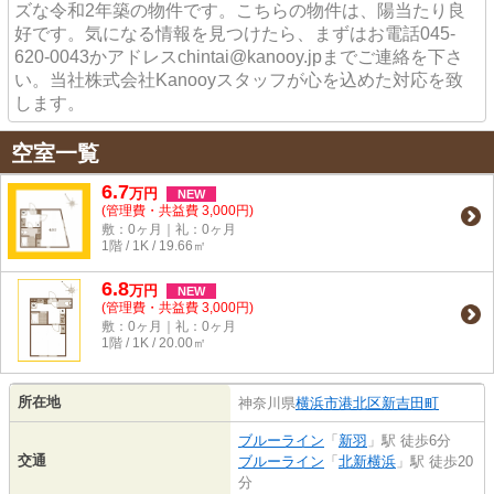
ズな令和2年築の物件です。こちらの物件は、陽当たり良
好です。気になる情報を見つけたら、まずはお電話045-
620-0043かアドレスchintai@kanooy.jpまでご連絡を下さ
い。当社株式会社Kanooyスタッフが心を込めた対応を致
します。
空室一覧
6.7
万
円
NEW
(管理費・共益費 3,000円)
敷：0ヶ月｜礼：0ヶ月
1階 / 1K / 19.66㎡
6.8
万
円
NEW
(管理費・共益費 3,000円)
敷：0ヶ月｜礼：0ヶ月
1階 / 1K / 20.00㎡
所在地
神奈川県
横浜市港北区
新吉田町
ブルーライン
「
新羽
」駅 徒歩6分
交通
ブルーライン
「
北新横浜
」駅 徒歩20
分