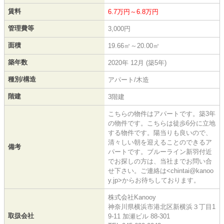
賃料
6.7万円～6.8万円
管理費等
3,000円
面積
19.66㎡～20.00㎡
築年数
2020年 12月 (築5年)
種別/構造
アパート/木造
階建
3階建
こちらの物件はアパートです。築3年
の物件です。こちらは徒歩6分に立地
する物件です。陽当りも良いので、
清々しい朝を迎えることのできるア
備考
パートです。ブルーライン新羽付近
でお探しの方は、当社までお問い合
せ下さい。ご連絡は<chintai@kanoo
y.jp>からお待ちしております。
株式会社Kanooy
神奈川県横浜市港北区新横浜３丁目1
取扱会社
9-11 加瀬ビル 88-301