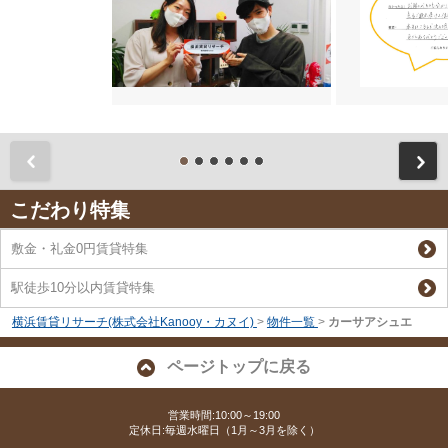
前
こだわり特集
敷金・礼金0円賃貸特集
駅徒歩10分以内賃貸特集
横浜賃貸リサーチ(株式会社Kanooy・カヌイ)
>
物件一覧
>
カーサアシュエ
ページトップに戻る
営業時間:10:00～19:00
定休日:毎週水曜日（1月～3月を除く）