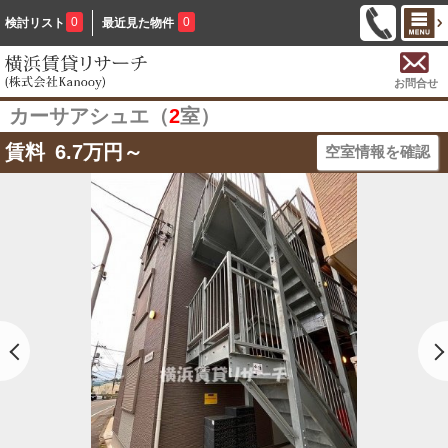
0
0
検討リスト
最近見た物件
お問合せ
カーサアシュエ（
2
室）
賃料
6.7
万円～
空室情報を確認