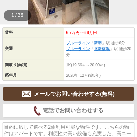
1 / 36
賃料
6.7万円～6.8万円
ブルーライン
「
新羽
」駅 徒歩6分
交通
ブルーライン
「
北新横浜
」駅 徒歩20
分
間取り(面積)
1K(19.66㎡～20.00㎡)
築年月
2020年 12月(築5年)
メールでお問い合わせする(無料)
電話でお問い合わせする
目的に応じて選べる2駅利用可能な物件です。こちらの物
件はアパートです。利便性の高い設備も充実した、高ニー