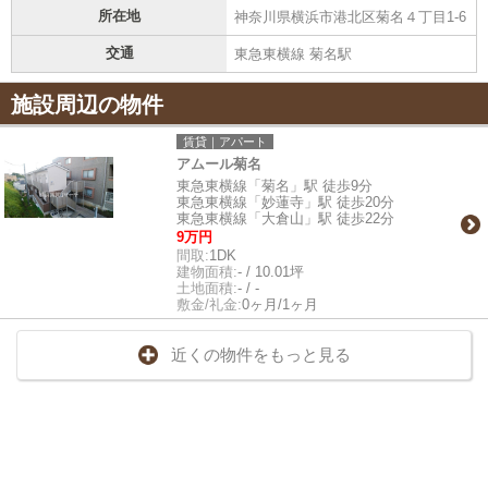
所在地
神奈川県横浜市港北区菊名４丁目1-6
交通
東急東横線 菊名駅
施設周辺の物件
賃貸｜アパート
アムール菊名
東急東横線「菊名」駅 徒歩9分
東急東横線「妙蓮寺」駅 徒歩20分
東急東横線「大倉山」駅 徒歩22分
9万円
間取:
1DK
建物面積:
- / 10.01坪
土地面積:
- / -
敷金/礼金:
0ヶ月/1ヶ月
近くの物件をもっと見る