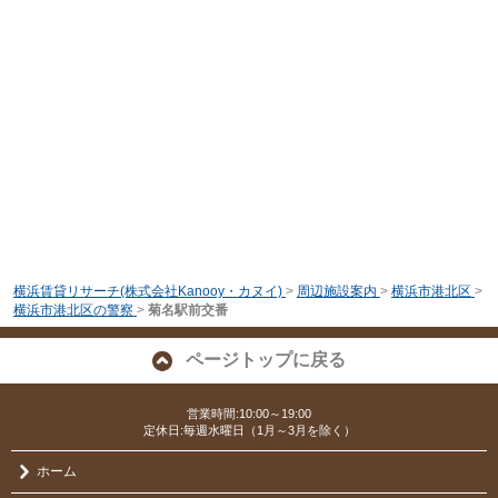
横浜賃貸リサーチ(株式会社Kanooy・カヌイ)
>
周辺施設案内
>
横浜市港北区
>
横浜市港北区の警察
>
菊名駅前交番
ページトップに戻る
営業時間:10:00～19:00
定休日:毎週水曜日（1月～3月を除く）
ホーム