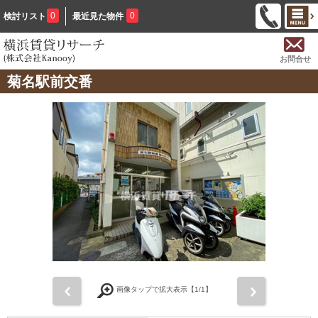
0
0
検討リスト
最近見た物件
お問合せ
菊名駅前交番
前
次
画像タップで拡大表示【
1
/1】