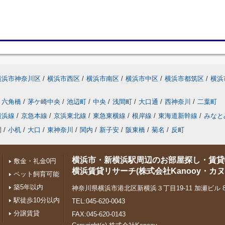
横浜市神奈川区
/
横浜市西区
/
横浜市南区
/
横浜市中区
/
横浜市都筑区
/
横浜
六角橋
/
茅ケ崎中央
/
池辺町
/
中央
/
浅間町
/
大口通
/
西神奈川
/
二葉町
横浜線
/
京急本線
/
京浜東北線
/
東急東横線
/
根岸線
/
東海道新幹線
/
みなと
園
/
小机
/
大口
/
東神奈川
/
関内
/
新子安
/
阪東橋
/
菊名
/
反町
横浜市・新横浜駅周辺のお部屋探し・賃貸
敷金・礼金0円
横浜賃貸リサーチ(株式会社Kanooy・カヌ
ペット飼育可能
築5年以内
神奈川県横浜市港北区新横浜３丁目19-11 加瀬ビル 88
駅徒歩10分以内
TEL:045-620-0043
分譲賃貸
FAX:045-620-0143