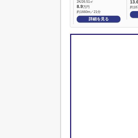
2K/26.51㎡
13.
8.9
万円
約18
約1660m／21分
詳細を見る