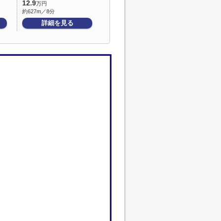
12.9
万円
約627m／8分
詳細を見る