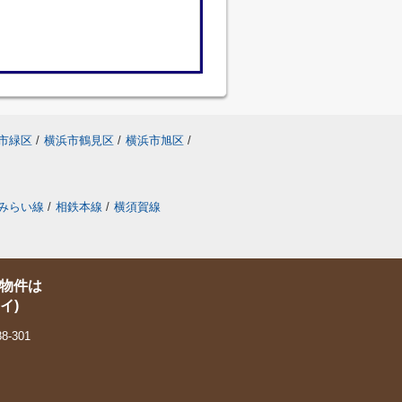
市緑区
/
横浜市鶴見区
/
横浜市旭区
/
みらい線
/
相鉄本線
/
横須賀線
物件は
イ)
-301