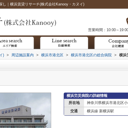
｜横浜賃貸リサーチ(株式会社Kanooy・カヌイ)
営業時間：10:00～19:0
イ)
>
周辺施設案内
>
横浜市港北区
>
横浜市港北区の総合病院
>
横浜
横浜労災病院の詳細情報
所在地
神奈川県横浜市港北区小机
交通
横浜線 新横浜駅