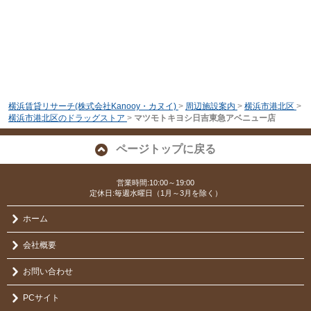
横浜賃貸リサーチ(株式会社Kanooy・カヌイ)
>
周辺施設案内
>
横浜市港北区
>
横浜市港北区のドラッグストア
>
マツモトキヨシ日吉東急アベニュー店
ページトップに戻る
営業時間:10:00～19:00
定休日:毎週水曜日（1月～3月を除く）
ホーム
会社概要
お問い合わせ
PCサイト