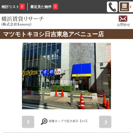
0
0
検討リスト
最近見た物件
お問合せ
マツモトキヨシ日吉東急アベニュー店
前
次
画像タップで拡大表示【
1
/1】