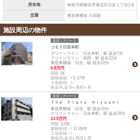
所在地
神奈川県横浜市港北区日吉２丁目1-8
交通
東急東横線 日吉駅
施設周辺の物件
賃貸｜アパート
コモド日吉本町
グリーンライン「日吉本町」駅 徒歩7分
グリーンライン「高田」駅 徒歩22分
東急東横線「日吉」駅 徒歩22分
6.8万円
間取:
1K
建物面積:
- / 5.17坪
土地面積:
- / -
敷金/礼金:
0ヶ月/0ヶ月
賃貸｜アパート
Ｔｈｅ Ｆｌａｔｓ Ｈｉｙｏｓｈｉ
東急東横線「日吉」駅 徒歩10分
グリーンライン「日吉本町」駅 徒歩28分
13.5万円
間取:
1LDK
建物面積:
- / 12.05坪
土地面積:
- / -
敷金/礼金:
0ヶ月/2ヶ月