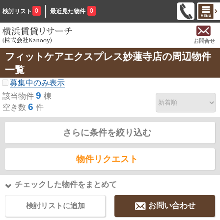
0
0
検討リスト
最近見た物件
お問合せ
フィットケアエクスプレス妙蓮寺店の周辺物件
一覧
募集中のみ表示
9
該当物件
棟
6
空き数
件
さらに条件を絞り込む
物件リクエスト
チェックした物件をまとめて
検討リストに追加
お問い合わせ