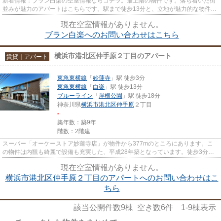
新着情報：ブラン白楽の空室情報ならコチラ。最上階の物件です。落ち着いた街
並みが魅力のアパートはこちらです。駅まで徒歩13分と、立地が魅力的な物件で
す。株式会社Kanooyには、地...
現在空室情報がありません。
ブラン白楽へのお問い合わせはこちら
横浜市港北区仲手原２丁目のアパート
賃貸｜アパート
東急東横線
「
妙蓮寺
」駅 徒歩3分
東急東横線
「
白楽
」駅 徒歩13分
ブルーライン
「
岸根公園
」駅 徒歩18分
神奈川県
横浜市港北区
仲手原
２丁目
-
築年数：築9年
階数：2階建
スーパー「オーケーストア妙蓮寺店」が物件から377mのところにあります。こ
の物件は内観も綺麗で設備も充実した、平成28年築となっています。徒歩3分に
駅がある物件です。こちらの物件...
現在空室情報がありません。
横浜市港北区仲手原２丁目のアパートへのお問い合わせはこ
ちら
該当公開件数
9
棟 空き数
6
件
1-9
棟表示