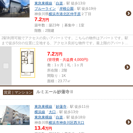
東急東横線
「
白楽
」駅 徒歩13分
ブルーライン
「
岸根公園
」駅 徒歩19分
神奈川県
横浜市港北区
仲手原
２丁目
7.2
万円
築年数：築23年 ｜募集中：
1室
階数：2階建
2駅利用可能でアクセスの良いアパートです。こちらの物件はアパートです。駅
まで徒歩5分の位置に立地する、アクセス良好な物件です。最上階のアパートで
す。当社は、横浜市港北区で物...
7.2
万
円
(管理費・共益費 4,000円)
敷：1ヶ月｜礼：1ヶ月
所在階：2階
間取り：1K
面積：23.77㎡
ルミエール妙蓮寺Ⅱ
賃貸｜マンション
東急東横線
「
妙蓮寺
」駅 徒歩11分
横浜線
「
大口
」駅 徒歩13分
東急東横線
「
白楽
」駅 徒歩18分
神奈川県
横浜市神奈川区
西大口
13.4
万円