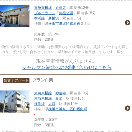
東急東横線
「
妙蓮寺
」駅 徒歩12分
ブルーライン
「
岸根公園
」駅 徒歩15分
横浜線
「
新横浜
」駅 徒歩17分
神奈川県
横浜市港北区
篠原東
３丁目
-
築年数：築12年
階数：2階建
物件の陽当りも良く、昼間には照明要らずで経済的です。賃貸アパートをお探し
の方、ぜひお問い合わせください。築6年のイチオシ物件はこちらです。駅から
徒歩12分のところにある物件は...
現在空室情報がありません。
シャルマン港北へのお問い合わせはこちら
ブラン白楽
賃貸｜アパート
東急東横線
「
妙蓮寺
」駅 徒歩13分
東急東横線
「
白楽
」駅 徒歩13分
横浜線
「
大口
」駅 徒歩14分
神奈川県
横浜市神奈川区
白幡向町
-
築年数：築5年
階数：3階建