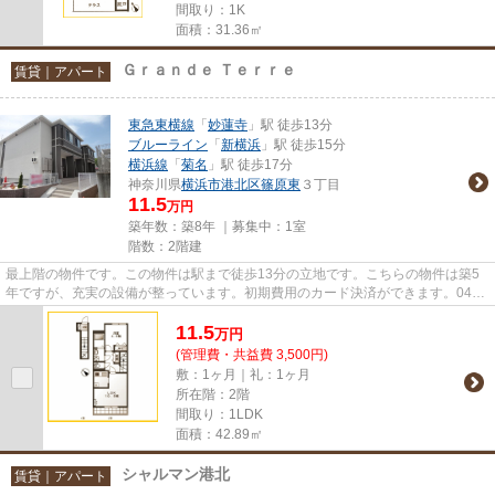
間取り：1K
面積：31.36㎡
Ｇｒａｎｄｅ Ｔｅｒｒｅ
賃貸｜アパート
東急東横線
「
妙蓮寺
」駅 徒歩13分
ブルーライン
「
新横浜
」駅 徒歩15分
横浜線
「
菊名
」駅 徒歩17分
神奈川県
横浜市港北区
篠原東
３丁目
11.5
万円
築年数：築8年 ｜募集中：
1室
階数：2階建
最上階の物件です。この物件は駅まで徒歩13分の立地です。こちらの物件は築5
年ですが、充実の設備が整っています。初期費用のカード決済ができます。045-
620-0043またはchintai@kanooy...
11.5
万
円
(管理費・共益費 3,500円)
敷：1ヶ月｜礼：1ヶ月
所在階：2階
間取り：1LDK
面積：42.89㎡
シャルマン港北
賃貸｜アパート