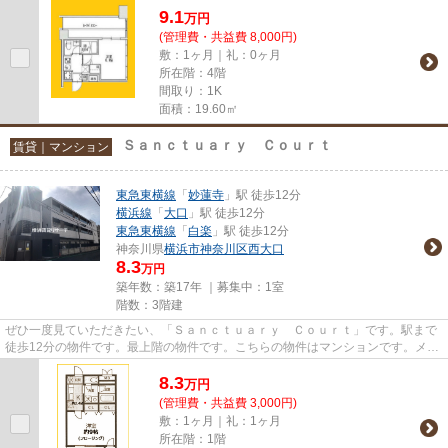
9.1
万
円
(管理費・共益費 8,000円)
敷：1ヶ月｜礼：0ヶ月
所在階：4階
間取り：1K
面積：19.60㎡
Ｓａｎｃｔｕａｒｙ Ｃｏｕｒｔ
賃貸｜マンション
東急東横線
「
妙蓮寺
」駅 徒歩12分
横浜線
「
大口
」駅 徒歩12分
東急東横線
「
白楽
」駅 徒歩12分
神奈川県
横浜市神奈川区
西大口
8.3
万円
築年数：築17年 ｜募集中：
1室
階数：3階建
ぜひ一度見ていただきたい、「Ｓａｎｃｔｕａｒｙ Ｃｏｕｒｔ」です。駅まで
徒歩12分の物件です。最上階の物件です。こちらの物件はマンションです。メー
ルアドレスchintai@kanooy.jp...
8.3
万
円
(管理費・共益費 3,000円)
敷：1ヶ月｜礼：1ヶ月
所在階：1階