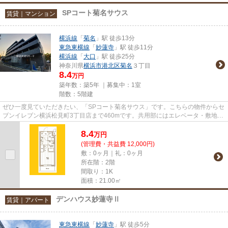
SPコート菊名サウス
賃貸｜マンション
横浜線
「
菊名
」駅 徒歩13分
東急東横線
「
妙蓮寺
」駅 徒歩11分
横浜線
「
大口
」駅 徒歩25分
神奈川県
横浜市港北区
菊名
３丁目
8.4
万円
築年数：築5年 ｜募集中：
1室
階数：5階建
ぜひ一度見ていただきたい、「SPコート菊名サウス」です。こちらの物件からセ
ブンイレブン横浜松見町3丁目店まで460mです。共用部にはエレベータ・敷地内
ごみ置き場などが揃っておりま...
8.4
万
円
(管理費・共益費 12,000円)
敷：0ヶ月｜礼：0ヶ月
所在階：2階
間取り：1K
面積：21.00㎡
デンハウス妙蓮寺Ⅱ
賃貸｜アパート
東急東横線
「
妙蓮寺
」駅 徒歩5分