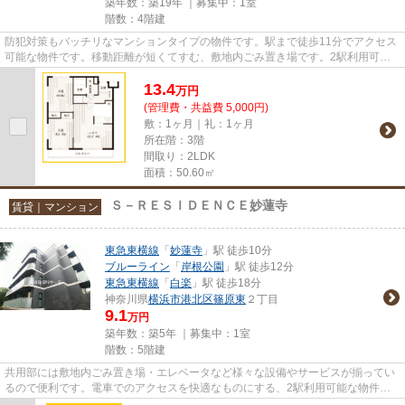
築年数：築19年 ｜募集中：
1室
階数：4階建
防犯対策もバッチリなマンションタイプの物件です。駅まで徒歩11分でアクセス
可能な物件です。移動距離が短くてすむ、敷地内ごみ置き場です。2駅利用可能
な物件で移動範囲が広がります...
13.4
万
円
(管理費・共益費 5,000円)
敷：1ヶ月｜礼：1ヶ月
所在階：3階
間取り：2LDK
面積：50.60㎡
Ｓ－ＲＥＳＩＤＥＮＣＥ妙蓮寺
賃貸｜マンション
東急東横線
「
妙蓮寺
」駅 徒歩10分
ブルーライン
「
岸根公園
」駅 徒歩12分
東急東横線
「
白楽
」駅 徒歩18分
神奈川県
横浜市港北区
篠原東
２丁目
9.1
万円
築年数：築5年 ｜募集中：
1室
階数：5階建
共用部には敷地内ごみ置き場・エレベータなど様々な設備やサービスが揃ってい
るので便利です。電車でのアクセスを快適なものにする、2駅利用可能な物件で
す。防犯対策もバッチリなマン...