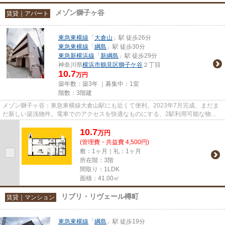
メゾン獅子ヶ谷
賃貸｜アパート
東急東横線
「
大倉山
」駅 徒歩26分
東急東横線
「
綱島
」駅 徒歩30分
東急新横浜線
「
新綱島
」駅 徒歩29分
神奈川県
横浜市鶴見区
獅子ケ谷
２丁目
10.7
万円
築年数：築3年 ｜募集中：
1室
階数：3階建
メゾン獅子ヶ谷：東急東横線大倉山駅にも近くて便利。2023年7月完成、まだま
だ新しい築浅物件。電車でのアクセスを快適なものにする、2駅利用可能な物件
です。敷地内にあるごみ置き場...
10.7
万
円
(管理費・共益費 4,500円)
敷：1ヶ月｜礼：1ヶ月
所在階：3階
間取り：1LDK
面積：41.00㎡
リブリ・リヴェール樽町
賃貸｜マンション
東急東横線
「
綱島
」駅 徒歩19分