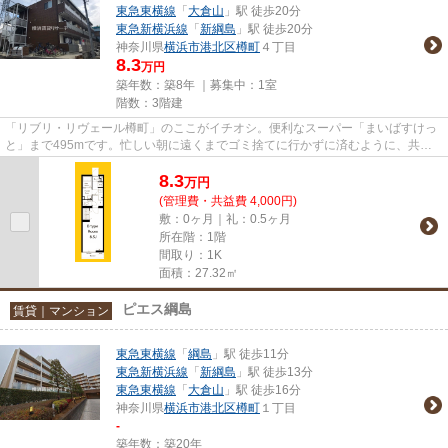
東急東横線
「
大倉山
」駅 徒歩20分
東急新横浜線
「
新綱島
」駅 徒歩20分
神奈川県
横浜市港北区
樽町
４丁目
8.3
万円
築年数：築8年 ｜募集中：
1室
階数：3階建
「リブリ・リヴェール樽町」のここがイチオシ。便利なスーパー「まいばすけっ
と」まで495mです。忙しい朝に遠くまでゴミ捨てに行かずに済むように、共用
部にゴミ置き場が付いています...
8.3
万
円
(管理費・共益費 4,000円)
敷：0ヶ月｜礼：0.5ヶ月
所在階：1階
間取り：1K
面積：27.32㎡
ピエス綱島
賃貸｜マンション
東急東横線
「
綱島
」駅 徒歩11分
東急新横浜線
「
新綱島
」駅 徒歩13分
東急東横線
「
大倉山
」駅 徒歩16分
神奈川県
横浜市港北区
樽町
１丁目
-
築年数：築20年