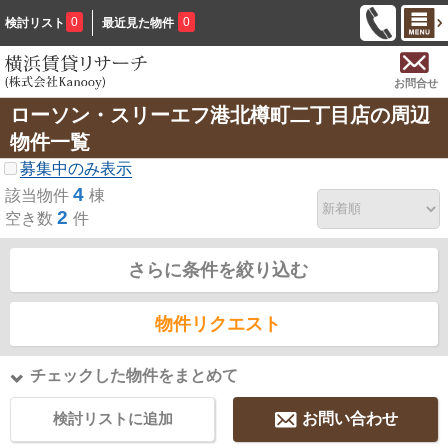
0
0
検討リスト
最近見た物件
お問合せ
ローソン・スリーエフ港北樽町二丁目店の周辺
物件一覧
募集中のみ表示
4
該当物件
棟
2
空き数
件
さらに条件を絞り込む
物件リクエスト
チェックした物件をまとめて
検討リストに追加
お問い合わせ