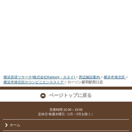
横浜賃貸リサーチ(株式会社Kanooy・カヌイ)
>
周辺施設案内
>
横浜市港北区
>
横浜市港北区のコンビニエンスストア
>
ローソン新羽駅西口店
ページトップに戻る
営業時間:10:00～19:00
定休日:毎週水曜日（1月～3月を除く）
ホーム