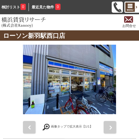
0
0
検討リスト
最近見た物件
お問合せ
ローソン新羽駅西口店
前
次
画像タップで拡大表示【
1
/1】