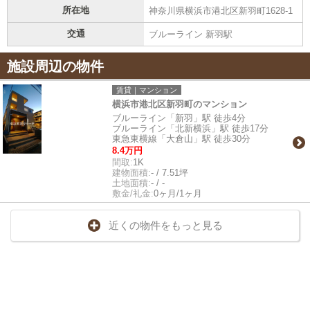
所在地
神奈川県横浜市港北区新羽町1628-1
交通
ブルーライン 新羽駅
施設周辺の物件
賃貸｜マンション
横浜市港北区新羽町のマンション
ブルーライン「新羽」駅 徒歩4分
ブルーライン「北新横浜」駅 徒歩17分
東急東横線「大倉山」駅 徒歩30分
8.4万円
間取:
1K
建物面積:
- / 7.51坪
土地面積:
- / -
敷金/礼金:
0ヶ月/1ヶ月
近くの物件をもっと見る