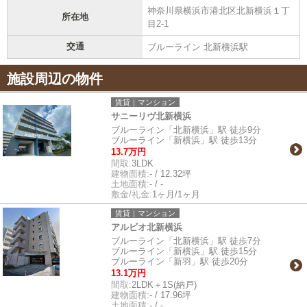
神奈川県横浜市港北区北新横浜１丁
所在地
目2-1
交通
ブルーライン 北新横浜駅
施設周辺の物件
賃貸｜マンション
サニーリヴ北新横浜
ブルーライン「北新横浜」駅 徒歩9分
ブルーライン「新横浜」駅 徒歩13分
13.7万円
間取:
3LDK
建物面積:
- / 12.32坪
土地面積:
- / -
敷金/礼金:
1ヶ月/1ヶ月
賃貸｜マンション
アルビオ北新横浜
ブルーライン「北新横浜」駅 徒歩7分
ブルーライン「新横浜」駅 徒歩15分
ブルーライン「新羽」駅 徒歩20分
13.1万円
間取:
2LDK＋1S(納戸)
建物面積:
- / 17.96坪
土地面積:
- / -