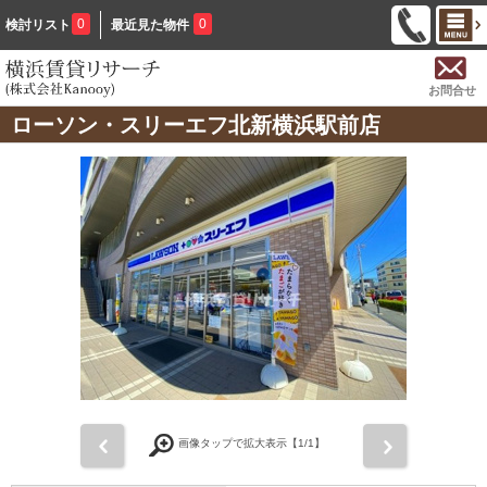
0
0
検討リスト
最近見た物件
お問合せ
ローソン・スリーエフ北新横浜駅前店
前
次
画像タップで拡大表示【
1
/1】