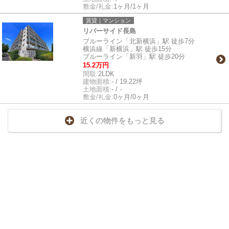
敷金/礼金:
1ヶ月/1ヶ月
賃貸｜マンション
リバーサイド長島
ブルーライン「北新横浜」駅 徒歩7分
横浜線「新横浜」駅 徒歩15分
ブルーライン「新羽」駅 徒歩20分
15.2万円
間取:
2LDK
建物面積:
- / 19.22坪
土地面積:
- / -
敷金/礼金:
0ヶ月/0ヶ月
近くの物件をもっと見る