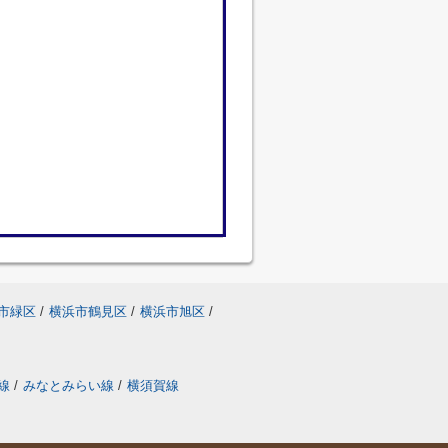
市緑区
/
横浜市鶴見区
/
横浜市旭区
/
線
/
みなとみらい線
/
横須賀線