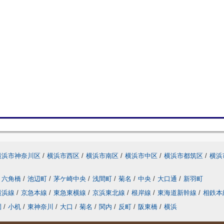
横浜市神奈川区
/
横浜市西区
/
横浜市南区
/
横浜市中区
/
横浜市都筑区
/
横浜
六角橋
/
池辺町
/
茅ケ崎中央
/
浅間町
/
菊名
/
中央
/
大口通
/
新羽町
横浜線
/
京急本線
/
東急東横線
/
京浜東北線
/
根岸線
/
東海道新幹線
/
相鉄本
園
/
小机
/
東神奈川
/
大口
/
菊名
/
関内
/
反町
/
阪東橋
/
横浜