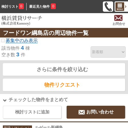
0
0
検討リスト
最近見た物件
お問合せ
フードワン綱島店の周辺物件一覧
募集中のみ表示
4
該当物件
棟
3
空き数
件
さらに条件を絞り込む
物件リクエスト
チェックした物件をまとめて
検討リストに追加
お問い合わせ
ルゼール新綱島
賃貸｜マンション