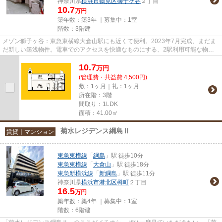
神奈川県
横浜市鶴見区
獅子ケ谷
２丁目
10.7
万円
築年数：築3年 ｜募集中：
1室
階数：3階建
メゾン獅子ヶ谷：東急東横線大倉山駅にも近くて便利。2023年7月完成、まだま
だ新しい築浅物件。電車でのアクセスを快適なものにする、2駅利用可能な物件
です。敷地内にあるごみ置き場...
10.7
万
円
(管理費・共益費 4,500円)
敷：1ヶ月｜礼：1ヶ月
所在階：3階
間取り：1LDK
面積：41.00㎡
菊水レジデンス綱島Ⅱ
賃貸｜マンション
東急東横線
「
綱島
」駅 徒歩10分
東急東横線
「
大倉山
」駅 徒歩18分
東急新横浜線
「
新綱島
」駅 徒歩11分
神奈川県
横浜市港北区
樽町
２丁目
16.5
万円
築年数：築4年 ｜募集中：
1室
階数：6階建