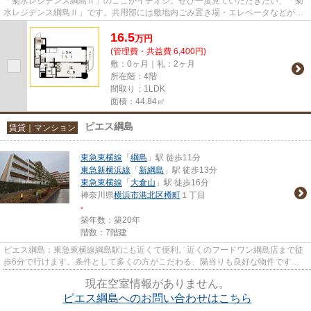
「菊水レジデンス綱島Ⅱ」のここがイチオシ。ぜひ一度見ていただきたい、「菊
水レジデンス綱島Ⅱ」です。共用部には敷地内ごみ置き場・エレベータなどが備
わっておりとても充実していま...
16.5
万
円
(管理費・共益費 6,400円)
敷：0ヶ月｜礼：2ヶ月
所在階：4階
間取り：1LDK
面積：44.84㎡
ピエス綱島
賃貸｜マンション
東急東横線
「
綱島
」駅 徒歩11分
東急新横浜線
「
新綱島
」駅 徒歩13分
東急東横線
「
大倉山
」駅 徒歩16分
神奈川県
横浜市港北区
樽町
１丁目
-
築年数：築20年
階数：7階建
ピエス綱島：東急東横線綱島駅にも近くて便利。近くのフードワン綱島店まで徒
歩6分で行けます。条件として多くの方がこだわる、陽当りも良好な物件です。
こちらの物件には機械式駐車場...
現在空室情報がありません。
ピエス綱島へのお問い合わせはこちら