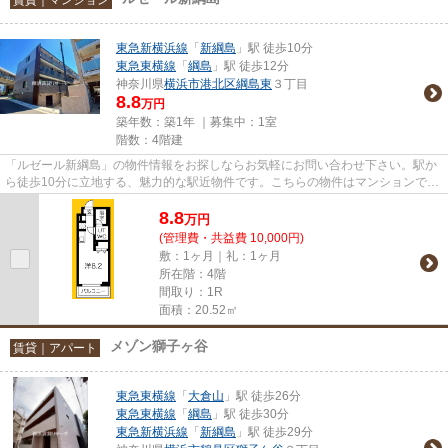
東急新横浜線
「
新綱島
」駅 徒歩10分
東急東横線
「
綱島
」駅 徒歩12分
神奈川県
横浜市港北区
綱島東
３丁目
8.8
万円
築年数：築1年 ｜募集中：
1室
階数：4階建
「ルゼール新綱島」の物件情報をお探しならお気軽にお問い合わせ下さい。駅か
ら徒歩10分に立地する、魅力的な駅近物件です。こちらの物件はマンションで
す。お使いいただける駅は2駅あ...
8.8
万
円
(管理費・共益費 10,000円)
敷：1ヶ月｜礼：1ヶ月
所在階：4階
間取り：1R
面積：20.52㎡
メゾン獅子ヶ谷
賃貸｜アパート
東急東横線
「
大倉山
」駅 徒歩26分
東急東横線
「
綱島
」駅 徒歩30分
東急新横浜線
「
新綱島
」駅 徒歩29分