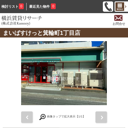
0
0
検討リスト
最近見た物件
お問合せ
まいばすけっと箕輪町1丁目店
前
次
画像タップで拡大表示【
1
/1】