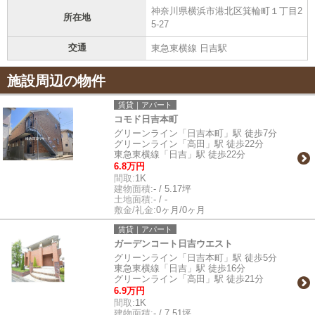
神奈川県横浜市港北区箕輪町１丁目2
所在地
5-27
交通
東急東横線 日吉駅
施設周辺の物件
賃貸｜アパート
コモド日吉本町
グリーンライン「日吉本町」駅 徒歩7分
グリーンライン「高田」駅 徒歩22分
東急東横線「日吉」駅 徒歩22分
6.8万円
間取:
1K
建物面積:
- / 5.17坪
土地面積:
- / -
敷金/礼金:
0ヶ月/0ヶ月
賃貸｜アパート
ガーデンコート日吉ウエスト
グリーンライン「日吉本町」駅 徒歩5分
東急東横線「日吉」駅 徒歩16分
グリーンライン「高田」駅 徒歩21分
6.9万円
間取:
1K
建物面積:
- / 7.51坪