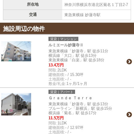
所在地
神奈川県横浜市港北区菊名１丁目2-7
交通
東急東横線 妙蓮寺駅
施設周辺の物件
賃貸｜マンション
ルミエール妙蓮寺Ⅱ
東急東横線「妙蓮寺」駅 徒歩11分
横浜線「大口」駅 徒歩13分
東急東横線「白楽」駅 徒歩18分
13.4万円
間取:
2LDK
建物面積:
- / 15.30坪
土地面積:
- / -
敷金/礼金:
1ヶ月/1ヶ月
賃貸｜アパート
Ｇｒａｎｄｅ Ｔｅｒｒｅ
東急東横線「妙蓮寺」駅 徒歩13分
ブルーライン「新横浜」駅 徒歩15分
横浜線「菊名」駅 徒歩17分
11.5万円
間取:
1LDK
建物面積:
- / 12.97坪
土地面積:
- / -