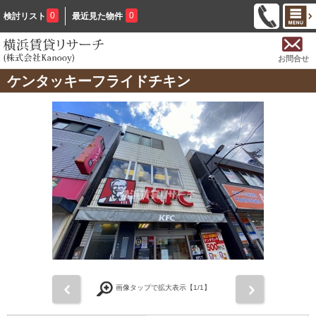
0
0
検討リスト
最近見た物件
お問合せ
ケンタッキーフライドチキン
前
次
画像タップで拡大表示【
1
/1】