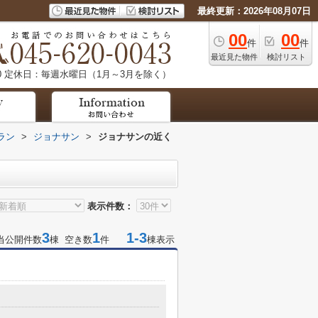
最終更新：2026年08月07日
00
00
件
件
最近見た物件
検討リスト
0
定休日：毎週水曜日（1月～3月を除く）
ラン
>
ジョナサン
>
ジョナサンの近く
表示件数：
3
1
1-3
当公開件数
棟 空き数
件
棟表示
目