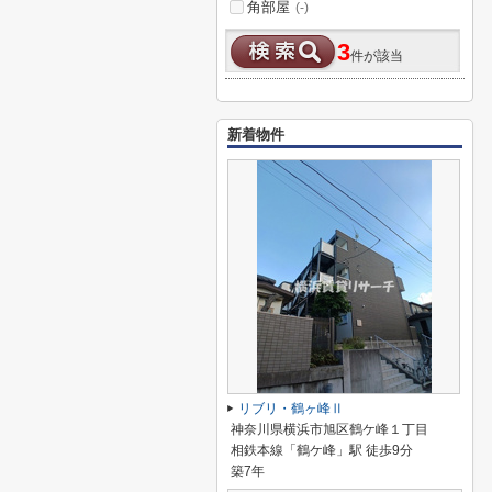
角部屋
(-)
3
件が該当
新着物件
リブリ・鶴ヶ峰Ⅱ
神奈川県横浜市旭区鶴ケ峰１丁目
相鉄本線「鶴ケ峰」駅 徒歩9分
築7年