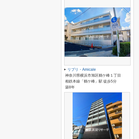
リブリ・Amicale
神奈川県横浜市旭区鶴ケ峰１丁目
相鉄本線「鶴ケ峰」駅 徒歩5分
築8年