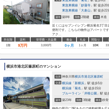
東急東横線
「
菊名
」駅 徒歩9分
東急東横線
「
妙蓮寺
」駅 徒歩20
東急東横線
「
大倉山
」駅 徒歩22
築8年
2階建
木造
築年
階数
構造
近くにはセブンイレブン横浜菊名3丁目店
便利です。こちらの物件はアパートです
アク...
所在階
賃料
管理費・共益費
敷金
礼金
間取り
9
万円
0ヶ月
1階
3,000円
1ヶ月
1DK
3
横浜市港北区篠原町のマンション
神奈川県
横浜市港北区
篠原町
住所
交通
横浜線
「
新横浜
」駅 徒歩5分
横浜線
「
菊名
」駅 徒歩15分
ブルーライン
「
岸根公園
」駅 徒
築23年
3階建
鉄骨
築年
階数
構造
物件の周辺に2駅あるので移動範囲も広