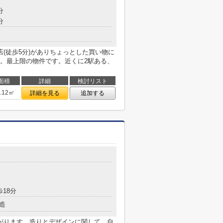
分
分
(徒歩5分)がありちょっとした買い物に
。最上階の物件です。近くに2駅ある、
面積
詳細
検討リスト
3.12㎡
詳細を見る
追加する
歩18分
造
がります。造りとデザインに関して、自