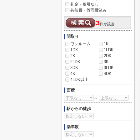
礼金・敷引なし
共益費・管理費込み
3
件が該当
間取り
ワンルーム
1K
1DK
1LDK
2K
2DK
2LDK
3K
3DK
3LDK
4K
4DK
4LDK以上
面積
～
駅からの徒歩
築年数