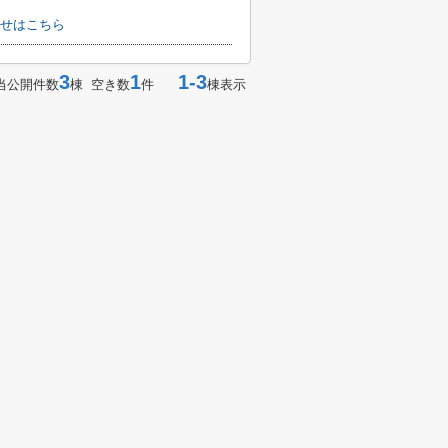
せはこちら
3
1
1-3
当公開件数
棟 空き数
件
棟表示