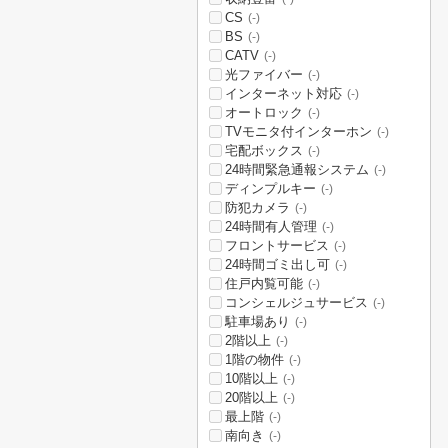
CS
(-)
BS
(-)
CATV
(-)
光ファイバー
(-)
インターネット対応
(-)
オートロック
(-)
TVモニタ付インターホン
(-)
宅配ボックス
(-)
24時間緊急通報システム
(-)
ディンプルキー
(-)
防犯カメラ
(-)
24時間有人管理
(-)
フロントサービス
(-)
24時間ゴミ出し可
(-)
住戸内覧可能
(-)
コンシェルジュサービス
(-)
駐車場あり
(-)
2階以上
(-)
1階の物件
(-)
10階以上
(-)
20階以上
(-)
最上階
(-)
南向き
(-)