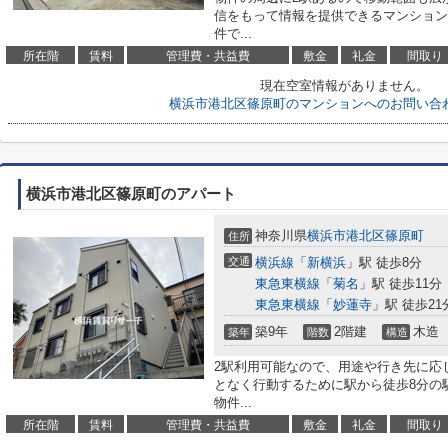
信をもって情報を提供できるマンション
件で...
所在階
賃料
管理費・共益費
敷金
礼金
間取り
現在空室情報がありません。
横浜市港北区篠原町のマンションへのお問い合
横浜市港北区篠原町のアパート
神奈川県
横浜市港北区
篠原町
住所
交通
横浜線
「
新横浜
」駅 徒歩8分
東急東横線
「
菊名
」駅 徒歩11分
東急東横線
「
妙蓮寺
」駅 徒歩21
築9年
2階建
木造
築年
階数
構造
2駅利用可能なので、用途や行き先に応
となく行動するために駅から徒歩8分の
物件...
所在階
賃料
管理費・共益費
敷金
礼金
間取り