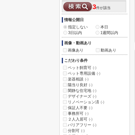
3
件が該当
情報公開日
指定しない
本日
3日以内
1週間以内
画像・動画あり
画像あり
動画あり
こだわり条件
ペット飼育可
(-)
ペット専用設備
(-)
楽器相談
(-)
陽当り良好
(-)
閑静な住宅地
(-)
デザイナーズ
(-)
リノベーション済
(-)
保証人不要
(-)
事務所可
(-)
２人入居可
(-)
バリアフリー
(-)
分割可
(-)