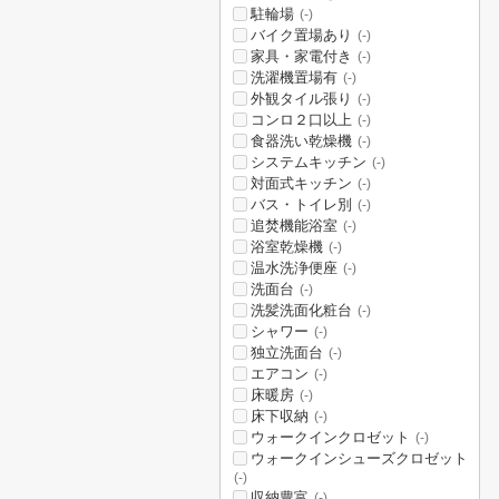
駐輪場
(-)
バイク置場あり
(-)
家具・家電付き
(-)
洗濯機置場有
(-)
外観タイル張り
(-)
コンロ２口以上
(-)
食器洗い乾燥機
(-)
システムキッチン
(-)
対面式キッチン
(-)
バス・トイレ別
(-)
追焚機能浴室
(-)
浴室乾燥機
(-)
温水洗浄便座
(-)
洗面台
(-)
洗髪洗面化粧台
(-)
シャワー
(-)
独立洗面台
(-)
エアコン
(-)
床暖房
(-)
床下収納
(-)
ウォークインクロゼット
(-)
ウォークインシューズクロゼット
(-)
収納豊富
(-)