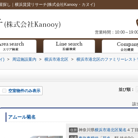
し｜横浜賃貸リサーチ(株式会社Kanooy・カヌイ)
営業時間：10:00～19:0
イ)
>
周辺施設案内
>
横浜市港北区
>
横浜市港北区のファミリーレスト
並び順：
空室物件のみ表示
該
アムール菊名
神奈川県
横浜市港北区
菊名
４丁
住所
交通