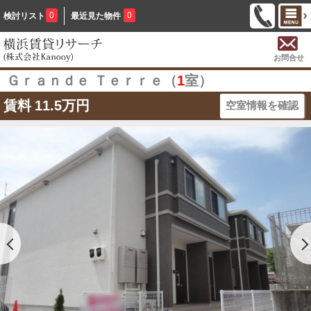
0
0
検討リスト
最近見た物件
お問合せ
Ｇｒａｎｄｅ Ｔｅｒｒｅ（
1
室）
賃料
11.5万円
空室情報を確認