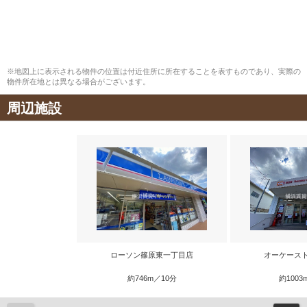
※地図上に表示される物件の位置は付近住所に所在することを表すものであり、実際の
物件所在地とは異なる場合がございます。
周辺施設
ローソン篠原東一丁目店
オーケース
約746m／10分
約1003