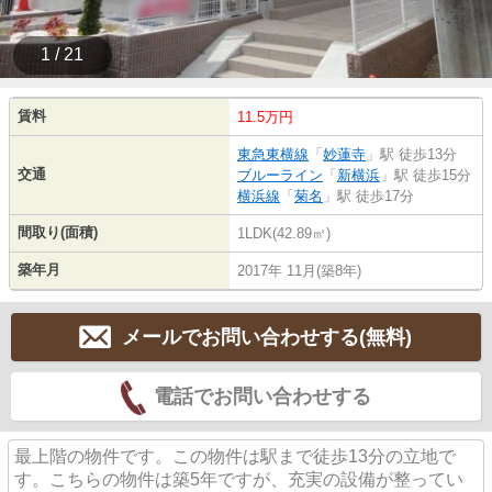
1 / 21
賃料
11.5万円
東急東横線
「
妙蓮寺
」駅 徒歩13分
交通
ブルーライン
「
新横浜
」駅 徒歩15分
横浜線
「
菊名
」駅 徒歩17分
間取り(面積)
1LDK(42.89㎡)
築年月
2017年 11月(築8年)
メールでお問い合わせする(無料)
電話でお問い合わせする
最上階の物件です。この物件は駅まで徒歩13分の立地で
す。こちらの物件は築5年ですが、充実の設備が整ってい