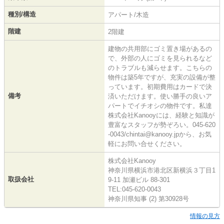
種別/構造
アパート/木造
階建
2階建
建物の共用部にゴミ置き場があるの
で、外部の人にゴミを見られるなど
のトラブルも減らせます。こちらの
物件は築5年ですが、充実の設備が整
っています。初期費用はカードで決
備考
済いただけます。使い勝手の良いア
パートでイチオシの物件です。私達
株式会社Kanooyには、経験と知識が
豊富なスタッフが勢ぞろい。045-620
-0043/chintai@kanooy.jpから、お気
軽にお問い合せください。
株式会社Kanooy
神奈川県横浜市港北区新横浜３丁目1
取扱会社
9-11 加瀬ビル 88-301
TEL:045-620-0043
神奈川県知事 (2) 第30928号
情報の見方