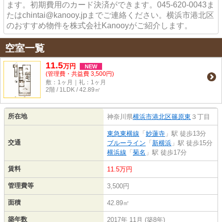
ます。初期費用のカード決済ができます。045-620-0043ま
たはchintai@kanooy.jpまでご連絡ください。横浜市港北区
のおすすめ物件を株式会社Kanooyがご紹介します。
空室一覧
11.5
万
円
NEW
(管理費・共益費 3,500円)
敷：1ヶ月｜礼：1ヶ月
2階 / 1LDK / 42.89㎡
所在地
神奈川県
横浜市港北区
篠原東
３丁目
東急東横線
「
妙蓮寺
」駅 徒歩13分
交通
ブルーライン
「
新横浜
」駅 徒歩15分
横浜線
「
菊名
」駅 徒歩17分
賃料
11.5万円
管理費等
3,500円
面積
42.89㎡
築年数
2017年 11月 (築8年)