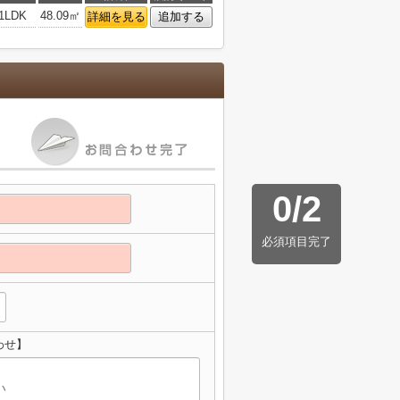
1LDK
48.09㎡
詳細を見る
追加する
0
/
2
必須項目完了
わせ】