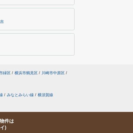
吉
市緑区
/
横浜市鶴見区
/
川崎市中原区
/
線
/
みなとみらい線
/
横須賀線
物件は
イ)