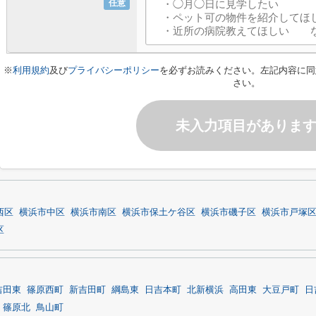
任意
※
利用規約
及び
プライバシーポリシー
を必ずお読みください。左記内容に同
さい。
未入力項目がありま
西区
横浜市中区
横浜市南区
横浜市保土ケ谷区
横浜市磯子区
横浜市戸塚
区
吉田東
篠原西町
新吉田町
綱島東
日吉本町
北新横浜
高田東
大豆戸町
日
篠原北
鳥山町