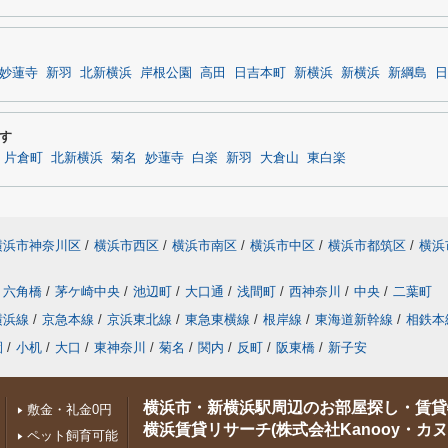
妙蓮寺
新羽
北新横浜
岸根公園
高田
日吉本町
新横浜
新横浜
新綱島
日
す
片倉町
北新横浜
菊名
妙蓮寺
白楽
新羽
大倉山
東白楽
横浜市神奈川区
/
横浜市西区
/
横浜市南区
/
横浜市中区
/
横浜市都筑区
/
横浜
六角橋
/
茅ケ崎中央
/
池辺町
/
大口通
/
浅間町
/
西神奈川
/
中央
/
二葉町
横浜線
/
京急本線
/
京浜東北線
/
東急東横線
/
根岸線
/
東海道新幹線
/
相鉄本
園
/
小机
/
大口
/
東神奈川
/
菊名
/
関内
/
反町
/
阪東橋
/
新子安
横浜市・新横浜駅周辺のお部屋探し・賃貸
敷金・礼金0円
横浜賃貸リサーチ(株式会社Kanooy・カヌ
ペット飼育可能