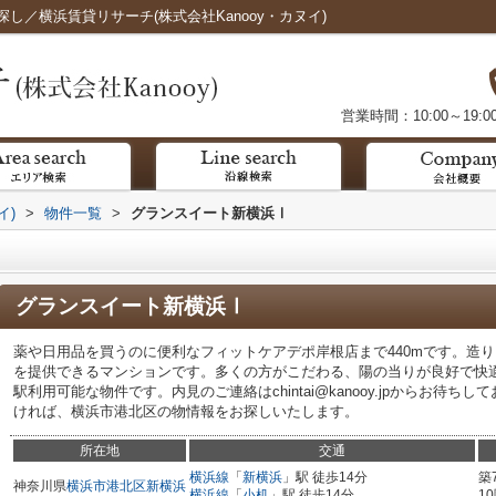
／横浜賃貸リサーチ(株式会社Kanooy・カヌイ)
営業時間：10:00～19:0
イ)
>
物件一覧
>
グランスイート新横浜Ⅰ
グランスイート新横浜Ⅰ
薬や日用品を買うのに便利なフィットケアデポ岸根店まで440mです。造
を提供できるマンションです。多くの方がこだわる、陽の当りが良好で快
駅利用可能な物件です。内見のご連絡はchintai@kanooy.jpからお待
ければ、横浜市港北区の物情報をお探しいたします。
所在地
交通
横浜線
「
新横浜
」駅 徒歩14分
築
神奈川県
横浜市港北区
新横浜
横浜線
「
小机
」駅 徒歩14分
1