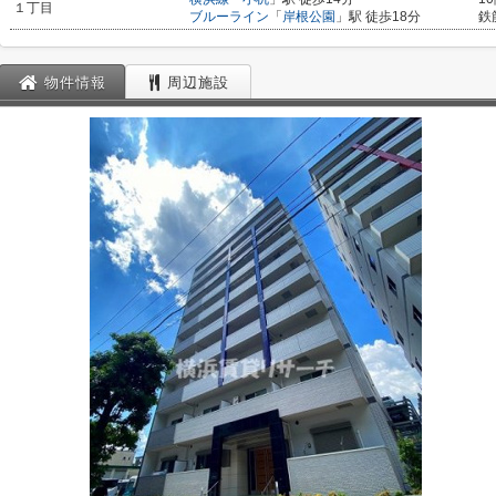
１丁目
ブルーライン
「
岸根公園
」駅 徒歩18分
鉄
物件情報
周辺施設