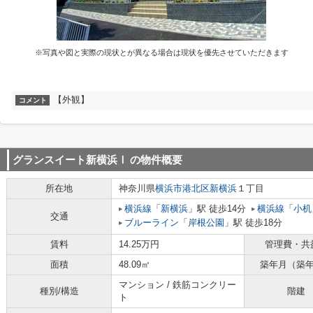
※写真や図と実際の現状とが異なる場合は現状を優先させていただきます
【外観】
コメント
グランスイート新横浜Ⅰ
の物件概要
所在地
神奈川県
横浜市港北区
新横浜
１丁目
横浜線
「
新横浜
」駅 徒歩14分
横浜線
「
小机
交通
ブルーライン
「
岸根公園
」駅 徒歩18分
賃料
14.25万円
管理費・共
面積
48.09㎡
築年月（築
マンション / 鉄筋コンクリー
種別/構造
階建
ト