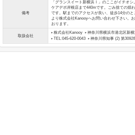
「グランスイート新横浜Ⅰ」のここがイチオシ
ケアデポ岸根店まで440mです。ごみ捨ての煩
備考
です。駅までのアクセスが良い、徒歩14分のところに
より株式会社Kanooyへお問い合わせ下さい
おります。
株式会社Kanooy
神奈川県横浜市港北区新横浜３丁
取扱会社
TEL:045-620-0043
神奈川県知事 (2) 第3092