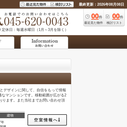
最終更新：2026年08月08日
00
00
件
件
最近見た物件
検討リスト
0
定休日：毎週水曜日（1月～3月を除く）
りとデザインに関して、自信をもって情報
適なマンションです。移動範囲が広がる2
ちしております。また当社までお問い合わせ頂
建物
空室情報へ
7年
0階建