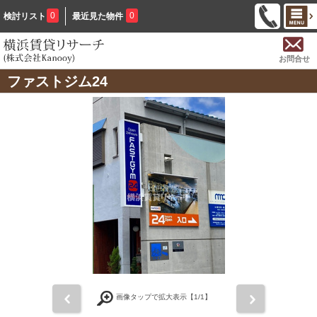
0
0
検討リスト
最近見た物件
お問合せ
ファストジム24
前
次
画像タップで拡大表示【
1
/1】