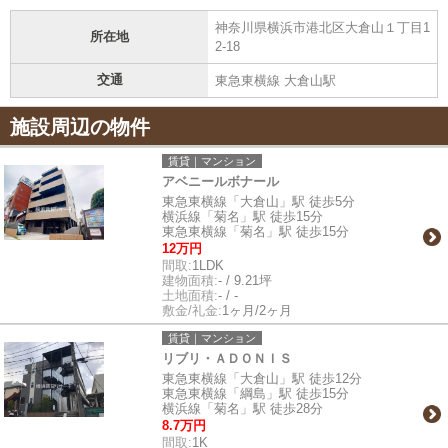
神奈川県横浜市港北区大倉山１丁目1
所在地
2-18
交通
東急東横線 大倉山駅
施設周辺の物件
賃貸｜マンション
アベニールボナール
東急東横線「大倉山」駅 徒歩5分
横浜線「菊名」駅 徒歩15分
東急東横線「菊名」駅 徒歩15分
12万円
間取:
1LDK
建物面積:
- / 9.21坪
土地面積:
- / -
敷金/礼金:
1ヶ月/2ヶ月
賃貸｜マンション
リブリ・ＡＤＯＮＩＳ
東急東横線「大倉山」駅 徒歩12分
東急東横線「綱島」駅 徒歩15分
横浜線「菊名」駅 徒歩28分
8.7万円
間取:
1K