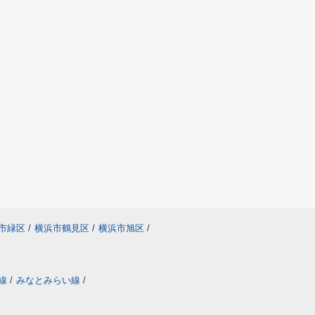
市緑区
/
横浜市鶴見区
/
横浜市旭区
/
線
/
みなとみらい線
/