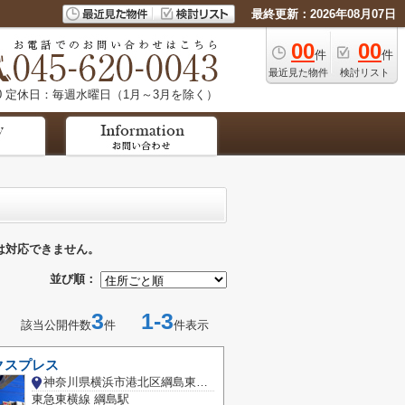
最終更新：2026年08月07日
00
00
件
件
最近見た物件
検討リスト
0
定休日：毎週水曜日（1月～3月を除く）
は対応できません。
並び順：
3
1-3
該当公開件数
件
件表示
クスプレス
神奈川県横浜市港北区綱島東４丁目
東急東横線 綱島駅