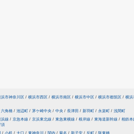
横浜市神奈川区
/
横浜市西区
/
横浜市南区
/
横浜市中区
/
横浜市都筑区
/
横浜
六角橋
/
池辺町
/
茅ケ崎中央
/
中央
/
長津田
/
新羽町
/
永楽町
/
浅間町
横浜線
/
京急本線
/
京浜東北線
/
東急東横線
/
根岸線
/
東海道新幹線
/
相鉄本
宇須
園
/
小机
/
大口
/
東神奈川
/
関内
/
菊名
/
新子安
/
反町
/
阪東橋