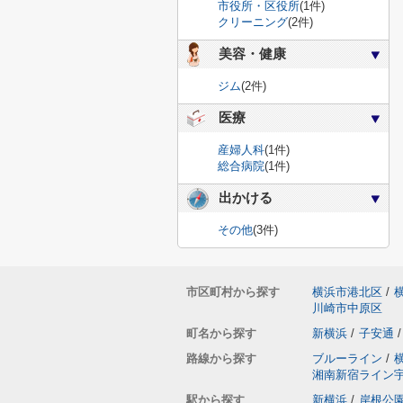
市役所・区役所
(1件)
クリーニング
(2件)
美容・健康
ジム
(2件)
医療
産婦人科
(1件)
総合病院
(1件)
出かける
その他
(3件)
市区町村から探す
横浜市港北区
/
川崎市中原区
町名から探す
新横浜
/
子安通
/
路線から探す
ブルーライン
/
湘南新宿ライン
駅から探す
新横浜
/
岸根公