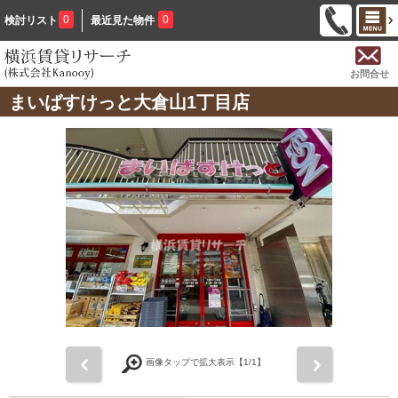
0
0
検討リスト
最近見た物件
お問合せ
まいばすけっと大倉山1丁目店
前
次
画像タップで拡大表示【
1
/1】