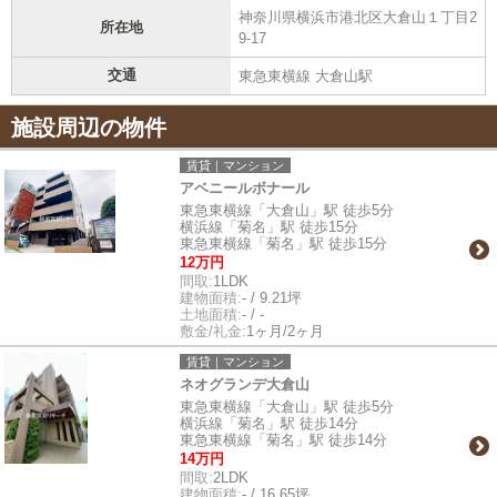
神奈川県横浜市港北区大倉山１丁目2
所在地
9-17
交通
東急東横線 大倉山駅
施設周辺の物件
賃貸｜マンション
アベニールボナール
東急東横線「大倉山」駅 徒歩5分
横浜線「菊名」駅 徒歩15分
東急東横線「菊名」駅 徒歩15分
12万円
間取:
1LDK
建物面積:
- / 9.21坪
土地面積:
- / -
敷金/礼金:
1ヶ月/2ヶ月
賃貸｜マンション
ネオグランデ大倉山
東急東横線「大倉山」駅 徒歩5分
横浜線「菊名」駅 徒歩14分
東急東横線「菊名」駅 徒歩14分
14万円
間取:
2LDK
建物面積:
- / 16.65坪