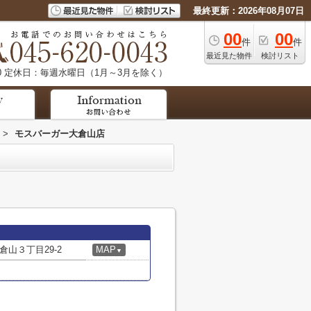
最終更新：2026年08月07日
00
00
件
件
最近見た物件
検討リスト
0
定休日：毎週水曜日（1月～3月を除く）
>
モスバーガー大倉山店
山３丁目29-2
MAP
▼