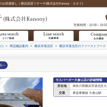
お部屋探し｜横浜賃貸リサーチ(株式会社Kanooy・カヌイ)
営業時間：10:00～19:0
イ)
>
周辺施設案内
>
横浜市港北区
>
横浜市港北区のファーストフード
覧へ
モスバーガー大倉山店の詳細情報
所在地
神奈川県横浜市港北区大倉
交通
東急東横線 大倉山駅