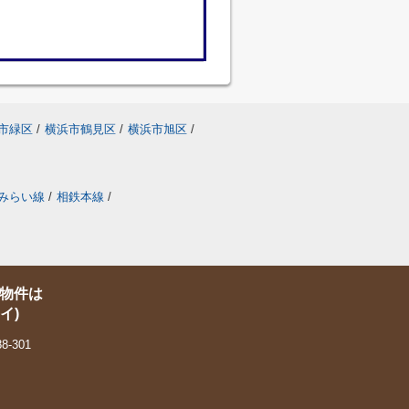
市緑区
/
横浜市鶴見区
/
横浜市旭区
/
みらい線
/
相鉄本線
/
物件は
イ)
-301