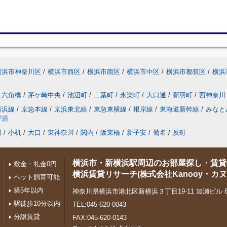
横浜市神奈川区
/
横浜市西区
/
横浜市南区
/
横浜市中区
/
横浜市都筑区
/
横浜
六角橋
/
茅ケ崎中央
/
池辺町
/
二葉町
/
永楽町
/
大口通
/
新羽町
/
西神奈川
横浜線
/
京急本線
/
京浜東北線
/
東急東横線
/
根岸線
/
東海道新幹線
/
みなと
宇須
園
/
小机
/
大口
/
東神奈川
/
関内
/
阪東橋
/
新子安
/
菊名
/
反町
横浜市・新横浜駅周辺のお部屋探し・賃貸
敷金・礼金0円
横浜賃貸リサーチ(株式会社Kanooy・カヌ
ペット飼育可能
築5年以内
神奈川県横浜市港北区新横浜３丁目19-11 加瀬ビル 88
駅徒歩10分以内
TEL:045-620-0043
分譲賃貸
FAX:045-620-0143