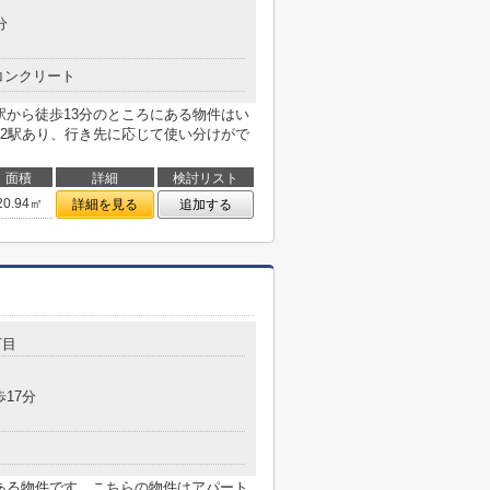
分
コンクリート
駅から徒歩13分のところにある物件はい
2駅あり、行き先に応じて使い分けがで
面積
詳細
検討リスト
20.94㎡
詳細を見る
追加する
丁目
歩17分
にある物件です。こちらの物件はアパート