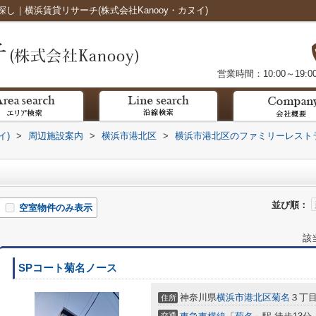
｜横浜賃貸リサーチ(株式会社Kanooy・カヌイ)
営業時間：10:00～19:0
イ)
>
周辺施設案内
>
横浜市港北区
>
横浜市港北区のファミリーレスト
並び順：
空室物件のみ表示
該
SPコート菊名ノース
神奈川県
横浜市港北区
菊名
３丁
住所
交通