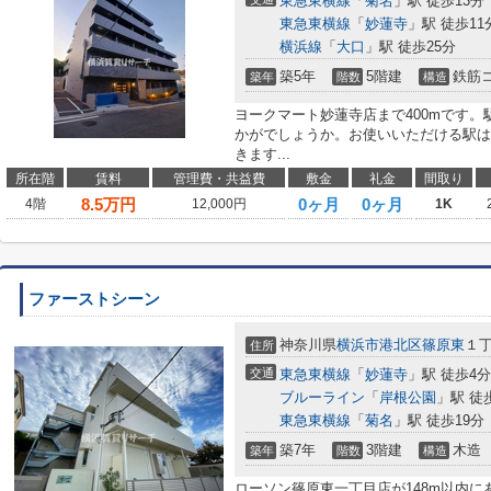
東急東横線
「
菊名
」駅 徒歩13分
東急東横線
「
妙蓮寺
」駅 徒歩11
横浜線
「
大口
」駅 徒歩25分
築5年
5階建
鉄筋
築年
階数
構造
ヨークマート妙蓮寺店まで400mです。
かがでしょうか。お使いいただける駅は
きます...
所在階
賃料
管理費・共益費
敷金
礼金
間取り
8.5
万円
0ヶ月
0ヶ月
4階
12,000円
1K
ファーストシーン
神奈川県
横浜市港北区
篠原東
１
住所
交通
東急東横線
「
妙蓮寺
」駅 徒歩4分
ブルーライン
「
岸根公園
」駅 徒
東急東横線
「
菊名
」駅 徒歩19分
築7年
3階建
木造
築年
階数
構造
ローソン篠原東一丁目店が148m以内