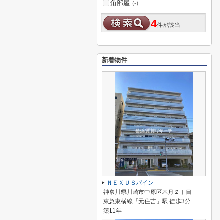
角部屋
(-)
4
件が該当
新着物件
ＮＥＸＵＳパイン
神奈川県川崎市中原区木月２丁目
東急東横線「元住吉」駅 徒歩3分
築11年