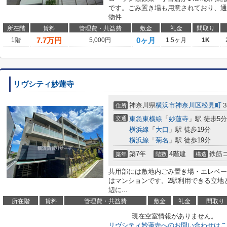
です。ごみ置き場も用意されており、通
物件...
所在階
賃料
管理費・共益費
敷金
礼金
間取り
7.7
万円
0ヶ月
1階
5,000円
1.5ヶ月
1K
リヴシティ妙蓮寺
神奈川県
横浜市神奈川区
松見町
住所
交通
東急東横線
「
妙蓮寺
」駅 徒歩5分
横浜線
「
大口
」駅 徒歩19分
横浜線
「
菊名
」駅 徒歩19分
築7年
4階建
鉄筋
築年
階数
構造
共用部には敷地内ごみ置き場・エレベー
はマンションです。2駅利用できる立地
辺に...
所在階
賃料
管理費・共益費
敷金
礼金
間取り
現在空室情報がありません。
リヴシティ妙蓮寺へのお問い合わせはこ