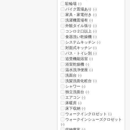
駐輪場
(-)
バイク置場あり
(-)
家具・家電付き
(-)
洗濯機置場有
(-)
外観タイル張り
(-)
コンロ２口以上
(-)
食器洗い乾燥機
(-)
システムキッチン
(-)
対面式キッチン
(-)
バス・トイレ別
(-)
追焚機能浴室
(-)
浴室乾燥機
(-)
温水洗浄便座
(-)
洗面台
(-)
洗髪洗面化粧台
(-)
シャワー
(-)
独立洗面台
(-)
エアコン
(-)
床暖房
(-)
床下収納
(-)
ウォークインクロゼット
(-)
ウォークインシューズクロゼット
(-)
収納豊富
(-)