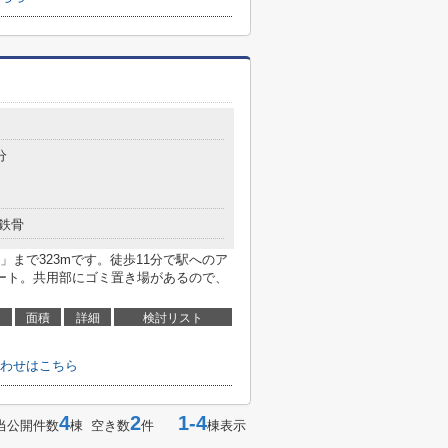
目
分
鉄骨
まで323mです。徒歩11分で駅へのア
ート。共用部にゴミ置き場があるので、
面積
詳細
検討リスト
わせはこちら
4
2
1-4
当公開件数
棟 空き数
件
棟表示