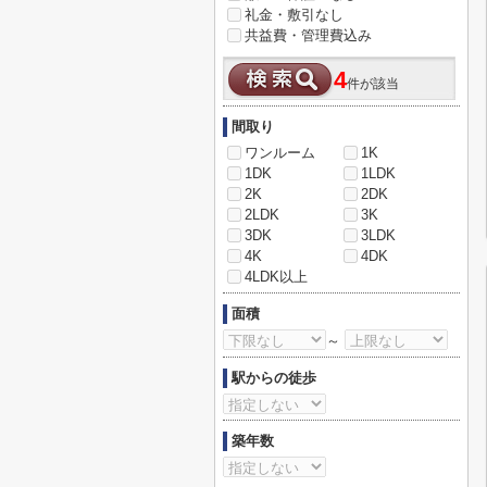
礼金・敷引なし
共益費・管理費込み
4
件が該当
間取り
ワンルーム
1K
1DK
1LDK
2K
2DK
2LDK
3K
3DK
3LDK
4K
4DK
4LDK以上
面積
～
駅からの徒歩
築年数