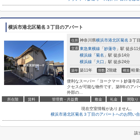
横浜市港北区菊名３丁目のアパート
神奈川県
横浜市港北区
菊名
３丁
住所
交通
東急東横線
「
妙蓮寺
」駅 徒歩11
横浜線
「
菊名
」駅 徒歩14分
横浜線
「
大口
」駅 徒歩24分
築11年
2階建
軽量
築年
階数
構造
便利なスーパー「ヨークマート妙蓮寺店」
クセスが可能な物件です。築8年のアパ
外部の...
所在階
賃料
管理費・共益費
敷金
礼金
間取り
現在空室情報がありません。
横浜市港北区菊名３丁目のアパートへのお問い合
該