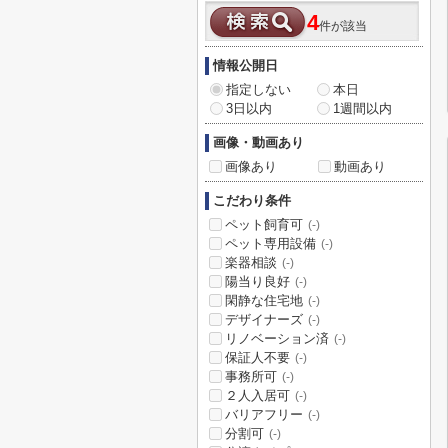
4
件が該当
情報公開日
指定しない
本日
3日以内
1週間以内
画像・動画あり
画像あり
動画あり
こだわり条件
ペット飼育可
(-)
ペット専用設備
(-)
楽器相談
(-)
陽当り良好
(-)
閑静な住宅地
(-)
デザイナーズ
(-)
リノベーション済
(-)
保証人不要
(-)
事務所可
(-)
２人入居可
(-)
バリアフリー
(-)
分割可
(-)