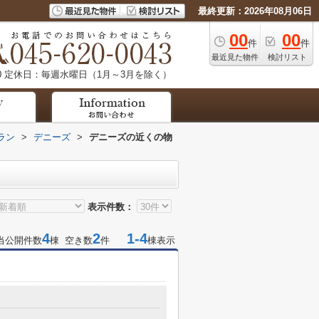
最終更新：2026年08月06日
00
00
件
件
最近見た物件
検討リスト
0
定休日：毎週水曜日（1月～3月を除く）
ラン
>
デニーズ
>
デニーズの近くの物
表示件数：
4
2
1-4
当公開件数
棟 空き数
件
棟表示
目