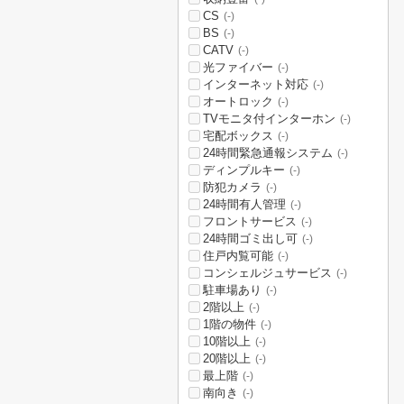
CS
(-)
BS
(-)
CATV
(-)
光ファイバー
(-)
インターネット対応
(-)
オートロック
(-)
TVモニタ付インターホン
(-)
宅配ボックス
(-)
24時間緊急通報システム
(-)
ディンプルキー
(-)
防犯カメラ
(-)
24時間有人管理
(-)
フロントサービス
(-)
24時間ゴミ出し可
(-)
住戸内覧可能
(-)
コンシェルジュサービス
(-)
駐車場あり
(-)
2階以上
(-)
1階の物件
(-)
10階以上
(-)
20階以上
(-)
最上階
(-)
南向き
(-)