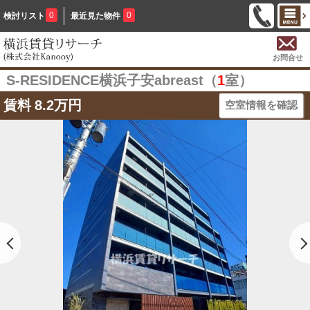
0
0
検討リスト
最近見た物件
お問合せ
S-RESIDENCE横浜子安abreast（
1
室）
賃料
8.2万円
空室情報を確認