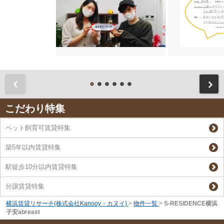
前
こだわり特集
ペット飼育可賃貸特集
築5年以内賃貸特集
駅徒歩10分以内賃貸特集
分譲賃貸特集
横浜賃貸リサーチ(株式会社Kanooy・カヌイ)
>
物件一覧
>
S-RESIDENCE横浜
子安abreast