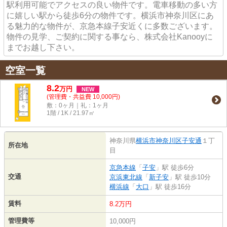
駅利用可能でアクセスの良い物件です。電車移動の多い方
に嬉しい駅から徒歩6分の物件です。横浜市神奈川区にあ
る魅力的な物件が、京急本線子安近くに多数ございます。
物件の見学、ご契約に関する事なら、株式会社Kanooyに
までお越し下さい。
空室一覧
8.2
万
円
NEW
(管理費・共益費 10,000円)
敷：0ヶ月｜礼：1ヶ月
1階 / 1K / 21.97㎡
神奈川県
横浜市神奈川区
子安通
１丁
所在地
目
京急本線
「
子安
」駅 徒歩6分
交通
京浜東北線
「
新子安
」駅 徒歩10分
横浜線
「
大口
」駅 徒歩16分
賃料
8.2万円
管理費等
10,000円