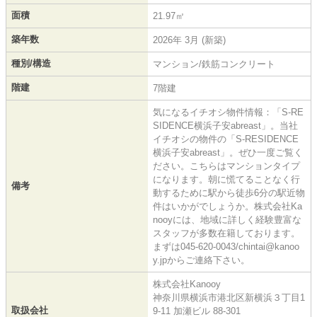
面積
21.97㎡
築年数
2026年 3月 (新築)
種別/構造
マンション/鉄筋コンクリート
階建
7階建
気になるイチオシ物件情報：「S-RE
SIDENCE横浜子安abreast」。当社
イチオシの物件の「S-RESIDENCE
横浜子安abreast」。ぜひ一度ご覧く
ださい。こちらはマンションタイプ
になります。朝に慌てることなく行
備考
動するために駅から徒歩6分の駅近物
件はいかがでしょうか。株式会社Ka
nooyには、地域に詳しく経験豊富な
スタッフが多数在籍しております。
まずは045-620-0043/chintai@kanoo
y.jpからご連絡下さい。
株式会社Kanooy
神奈川県横浜市港北区新横浜３丁目1
取扱会社
9-11 加瀬ビル 88-301