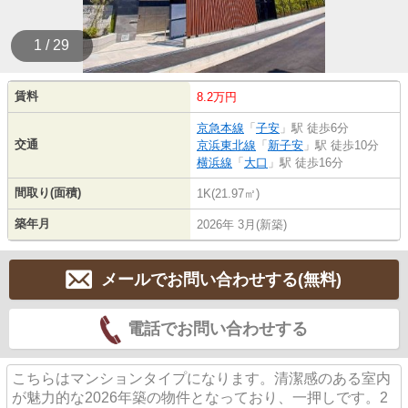
1 / 29
賃料
8.2万円
京急本線
「
子安
」駅 徒歩6分
交通
京浜東北線
「
新子安
」駅 徒歩10分
横浜線
「
大口
」駅 徒歩16分
間取り(面積)
1K(21.97㎡)
築年月
2026年 3月(新築)
メールでお問い合わせする(無料)
電話でお問い合わせする
こちらはマンションタイプになります。清潔感のある室内
が魅力的な2026年築の物件となっており、一押しです。2