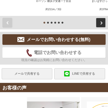
ローソン 横浜子安通一丁目店
まいばすけっ
約211m／3分
約376
前
メールでお問い合わせする(無料)
電話でお問い合わせする
現況の確認はお気軽にお問い合わせください。
メールで共有する
LINEで共有する
お客様の声