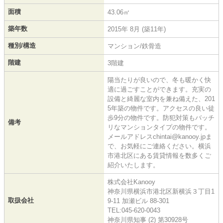
面積
43.06㎡
築年数
2015年 8月 (築11年)
種別/構造
マンション/鉄骨造
階建
3階建
陽当たりが良いので、冬も暖かく快
適に過ごすことができます。充実の
設備と綺麗な室内を兼ね備えた、201
5年築の物件です。アクセスの良い徒
歩9分の物件です。防犯対策もバッチ
備考
リなマンションタイプの物件です。
メールアドレスchintai@kanooy.jpま
で、お気軽にご連絡ください。横浜
市港北区にある賃貸情報を数多くご
紹介いたします。
株式会社Kanooy
神奈川県横浜市港北区新横浜３丁目1
取扱会社
9-11 加瀬ビル 88-301
TEL:045-620-0043
神奈川県知事 (2) 第30928号