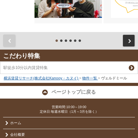
前
こだわり特集
駅徒歩10分以内賃貸特集
横浜賃貸リサーチ(株式会社Kanooy・カヌイ)
>
物件一覧
>
ヴェルドミール
ページトップに戻る
営業時間:10:00～19:00
定休日:毎週水曜日（1月～3月を除く）
ホーム
会社概要