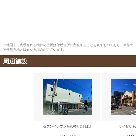
※地図上に表示される物件の位置は付近住所に所在することを表すものであり、実際の
物件所在地とは異なる場合がございます。
周辺施設
セブンイレブン横浜樽町2丁目店
サイゼリヤ