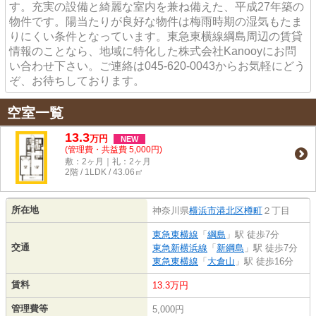
す。充実の設備と綺麗な室内を兼ね備えた、平成27年築の
物件です。陽当たりが良好な物件は梅雨時期の湿気もたま
りにくい条件となっています。東急東横線綱島周辺の賃貸
情報のことなら、地域に特化した株式会社Kanooyにお問
い合わせ下さい。ご連絡は045-620-0043からお気軽にどう
ぞ、お待ちしております。
空室一覧
13.3
万
円
NEW
(管理費・共益費 5,000円)
敷：2ヶ月｜礼：2ヶ月
2階 / 1LDK / 43.06㎡
所在地
神奈川県
横浜市港北区
樽町
２丁目
東急東横線
「
綱島
」駅 徒歩7分
交通
東急新横浜線
「
新綱島
」駅 徒歩7分
東急東横線
「
大倉山
」駅 徒歩16分
賃料
13.3万円
管理費等
5,000円