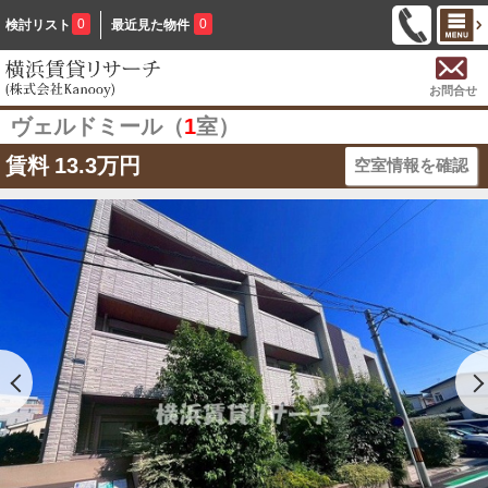
0
0
検討リスト
最近見た物件
お問合せ
ヴェルドミール（
1
室）
賃料
13.3万円
空室情報を確認