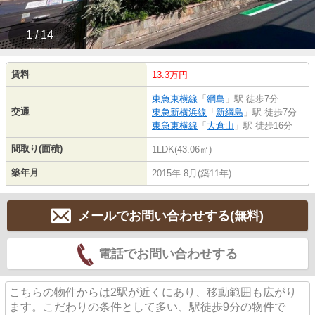
1 / 14
賃料
13.3万円
東急東横線
「
綱島
」駅 徒歩7分
交通
東急新横浜線
「
新綱島
」駅 徒歩7分
東急東横線
「
大倉山
」駅 徒歩16分
間取り(面積)
1LDK(43.06㎡)
築年月
2015年 8月(築11年)
メールでお問い合わせする(無料)
電話でお問い合わせする
こちらの物件からは2駅が近くにあり、移動範囲も広がり
ます。こだわりの条件として多い、駅徒歩9分の物件で