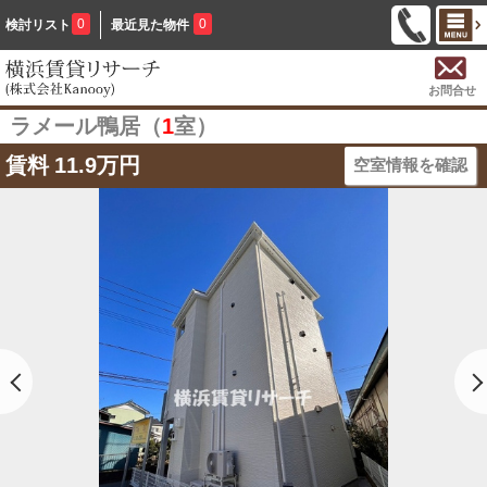
0
0
検討リスト
最近見た物件
お問合せ
ラメール鴨居（
1
室）
賃料
11.9万円
空室情報を確認