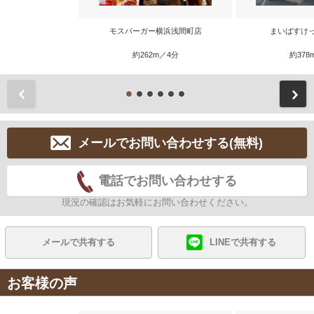
モスバーガー横浜浅間町店
まいばすけ
約262m／4分
約378
前
メールでお問い合わせする(無料)
電話でお問い合わせする
現況の確認はお気軽にお問い合わせください。
メールで共有する
LINEで共有する
お客様の声