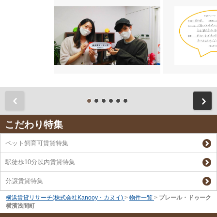
前
こだわり特集
ペット飼育可賃貸特集
駅徒歩10分以内賃貸特集
分譲賃貸特集
横浜賃貸リサーチ(株式会社Kanooy・カヌイ)
>
物件一覧
>
プレール・ドゥーク
横濱浅間町