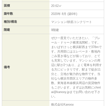
面積
20.62㎡
築年数
2020年 8月 (築6年)
種別/構造
マンション/鉄筋コンクリート
階建
9階建
ぜひ一度見ていただきたい、「プレ
ール・ドゥーク横濱浅間町」です。
まいばすけっと横浜駅西まで378mで
す。共用部にはエレベータ・敷地内
ごみ置き場などが揃っており、とて
も充実しています。マンションの周
辺に駅が2つあり、よく電車を利用す
備考
る方にピッタリです。駅まで徒歩11
分と、立地が魅力的な物件です。当
社なら横浜市西区エリアの物件多
数。東海道本線横浜周辺の賃貸物件
もございます。まずはお気軽にchint
ai@kanooy.jpまでお問い合わせ下さ
い。
株式会社Kanooy