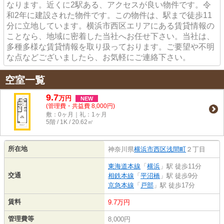
なります。近くに2駅ある、アクセスが良い物件です。令
和2年に建設された物件です。この物件は、駅まで徒歩11
分に立地しています。横浜市西区エリアにある賃貸情報の
ことなら、地域に密着した当社へお任せ下さい。当社は、
多種多様な賃貸情報を取り扱っております。ご要望や不明
な点などございましたら、お気軽にご連絡下さい。
空室一覧
9.7
万
円
NEW
(管理費・共益費 8,000円)
敷：0ヶ月｜礼：1ヶ月
5階 / 1K / 20.62㎡
所在地
神奈川県
横浜市西区
浅間町
２丁目
東海道本線
「
横浜
」駅 徒歩11分
交通
相鉄本線
「
平沼橋
」駅 徒歩9分
京急本線
「
戸部
」駅 徒歩17分
賃料
9.7万円
管理費等
8,000円