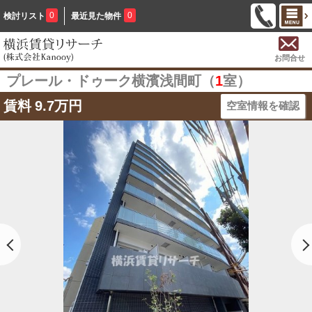
0
0
検討リスト
最近見た物件
お問合せ
プレール・ドゥーク横濱浅間町（
1
室）
賃料
9.7万円
空室情報を確認