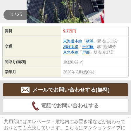
1 / 25
賃料
9.7万円
東海道本線
「
横浜
」駅 徒歩11分
交通
相鉄本線
「
平沼橋
」駅 徒歩9分
京急本線
「
戸部
」駅 徒歩17分
間取り(面積)
1K(20.62㎡)
築年月
2020年 8月(築6年)
メールでお問い合わせする(無料)
電話でお問い合わせする
共用部にはエレベータ・敷地内ごみ置き場などが備わって
おりとても充実しています。こちらはマンションタイプに