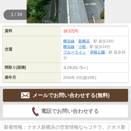
1 / 34
賃料
18.5万円
横浜線
「
新横浜
」駅 徒歩14分
横浜線
「
小机
」駅 徒歩14分
交通
ブルーライン
「
岸根公園
」駅 徒歩16
分
間取り(面積)
3LDK(65.76㎡)
築年月
2016年 8月(築10年)
メールでお問い合わせする(無料)
電話でお問い合わせする
新着情報：クオス新横浜の空室情報ならコチラ。クオス新