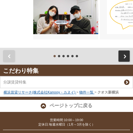
前
こだわり特集
分譲賃貸特集
横浜賃貸リサーチ(株式会社Kanooy・カヌイ)
>
物件一覧
>
クオス新横浜
ページトップに戻る
営業時間:10:00～19:00
定休日:毎週水曜日（1月～3月を除く）