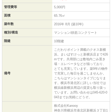
管理費等
5,000円
面積
65.76㎡
築年数
2016年 8月 (築10年)
種別/構造
マンション/鉄筋コンクリート
階建
10階建
こだわりポイント満載のクオス新横
浜。まいばすけっと新横浜店まで426
mです。共用部には敷地内ごみ置き
場・エレベータなどが揃っており、
とても充実しています。築9年の物件
備考
で充実した毎日を過ごしませんか。
こちらはマンションタイプになりま
す。横浜市港北区に詳しい当社では
横浜線新横浜周辺の賃貸も取り扱っ
ています。お問い合わせは045-620-0
043までお気軽にどうぞ。
株式会社Kanooy
神奈川県横浜市港北区新横浜３丁目1