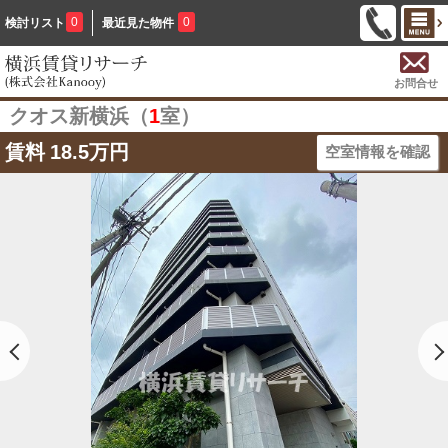
0
0
検討リスト
最近見た物件
お問合せ
クオス新横浜（
1
室）
賃料
18.5万円
空室情報を確認