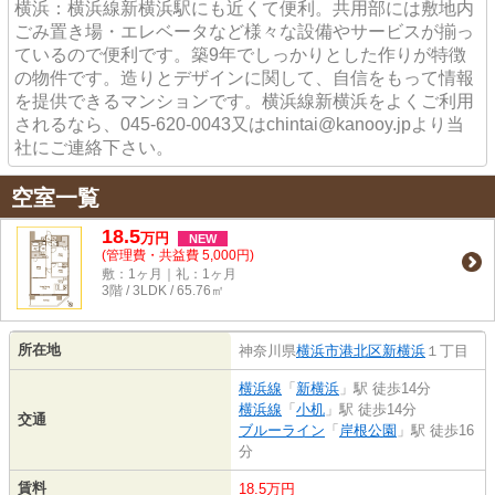
横浜：横浜線新横浜駅にも近くて便利。共用部には敷地内
ごみ置き場・エレベータなど様々な設備やサービスが揃っ
ているので便利です。築9年でしっかりとした作りが特徴
の物件です。造りとデザインに関して、自信をもって情報
を提供できるマンションです。横浜線新横浜をよくご利用
されるなら、045-620-0043又はchintai@kanooy.jpより当
社にご連絡下さい。
空室一覧
18.5
万
円
NEW
(管理費・共益費 5,000円)
敷：1ヶ月｜礼：1ヶ月
3階 / 3LDK / 65.76㎡
所在地
神奈川県
横浜市港北区
新横浜
１丁目
横浜線
「
新横浜
」駅 徒歩14分
横浜線
「
小机
」駅 徒歩14分
交通
ブルーライン
「
岸根公園
」駅 徒歩16
分
賃料
18.5万円