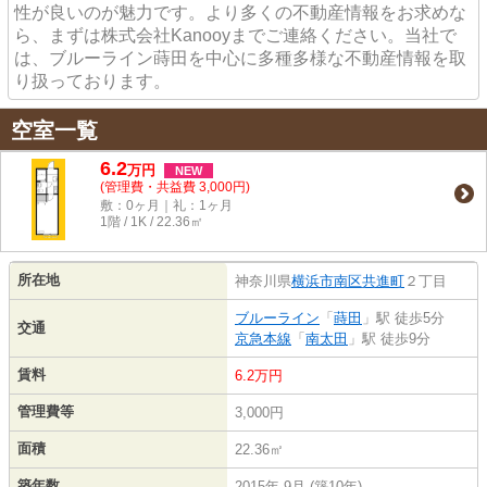
性が良いのが魅力です。より多くの不動産情報をお求めな
ら、まずは株式会社Kanooyまでご連絡ください。当社で
は、ブルーライン蒔田を中心に多種多様な不動産情報を取
り扱っております。
空室一覧
6.2
万
円
NEW
(管理費・共益費 3,000円)
敷：0ヶ月｜礼：1ヶ月
1階 / 1K / 22.36㎡
所在地
神奈川県
横浜市南区
共進町
２丁目
ブルーライン
「
蒔田
」駅 徒歩5分
交通
京急本線
「
南太田
」駅 徒歩9分
賃料
6.2万円
管理費等
3,000円
面積
22.36㎡
築年数
2015年 9月 (築10年)