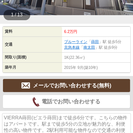
1 / 13
賃料
6.2万円
ブルーライン
「
蒔田
」駅 徒歩5分
交通
京急本線
「
南太田
」駅 徒歩9分
間取り(面積)
1K(22.36㎡)
築年月
2015年 9月(築10年)
メールでお問い合わせする(無料)
電話でお問い合わせする
VIERRA蒔田(ビエラ蒔田)まで徒歩6分です。こちらの物件
はアパートです。駅まで徒歩5分の立地が魅力的な、利便
性の高い物件です。2駅利用可能な物件なので交通の利便