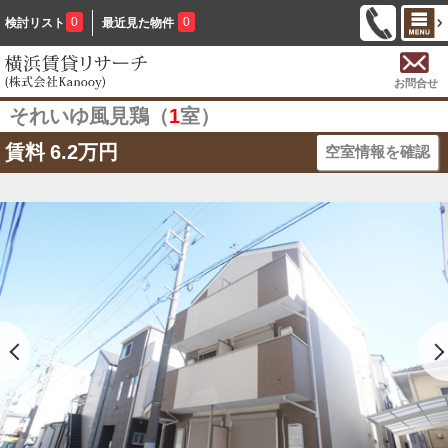
0
0
検討リスト
最近見た物件
お問合せ
それいゆ風見鶏（
1
室）
賃料
6.2万円
空室情報を確認