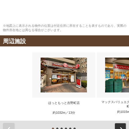
※地図上に表示される物件の位置は付近住所に所在することを表すものであり、実際の
物件所在地とは異なる場合がございます。
周辺施設
マックスバリュエ
ほっともっと吉野町店
約1015
約1032m／13分
前