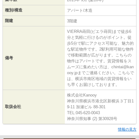
種別/構造
アパート/木造
階建
3階建
VIERRA蒔田(ビエラ蒔田)まで徒歩6
分と気軽に行けるのがポイント。徒
歩5分で駅にアクセス可能な、魅力的
な駅近物件です。2駅利用可能な物件
で移動範囲が広がります。こちらの
備考
物件はアパートです。賃貸情報をス
ムーズに集めたい方は、chintai@kan
ooy.jpまでご連絡ください。こちらで
は、横浜市南区地域の賃貸情報をい
ち早くお届けしております。
株式会社Kanooy
神奈川県横浜市港北区新横浜３丁目1
取扱会社
9-11 加瀬ビル 88-301
TEL:045-620-0043
神奈川県知事 (2) 第30928号
情報の見方